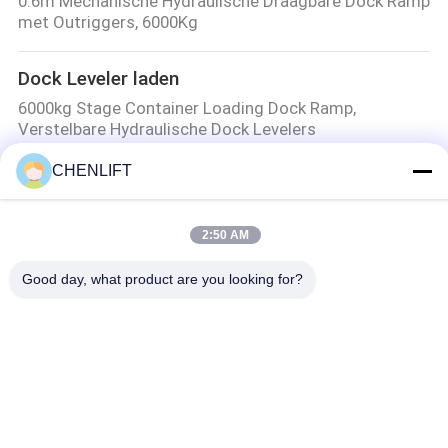
0.6m Mechanische Hydraulische Draagbare Dock Ramp
met Outriggers, 6000Kg
Dock Leveler laden
6000kg Stage Container Loading Dock Ramp,
Verstelbare Hydraulische Dock Levelers
CHENLIFT
De Lift van het gidsspoor
2000 kg Belasting 6 m Lifthoogte Industriële goederen
Lift met CE-certificaat
2:50 AM
Good day, what product are you looking for?
populaire categorieën
Alle
Hydraulisch 
Zelfrijdende 
Liftplatform
Schaarhoogwerker
Mobiele Schaarlift
Mini Scissor Lift