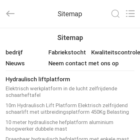
(SUZHOU)
MACHINERY
CO
Sitemap
LTD.
All
Rights
Reserved.
HUIS
Sitemap
PRODUCTEN
bedrijf
Fabriekstocht
Kwaliteitscontrol
Nieuws
Neem contact met ons op
OVER
Hydraulisch liftplatform
ONS
Elektrisch werkplatform in de lucht zelfrijdende
schaarheftafel
FABRIEKSTOCHT
10m Hydraulisch Lift Platform Elektrisch zelfrijdend
schaarlift met uitbreidingsplatform 450Kg Belasting
KWALITEITSCONTROLE
10 meter hydraulische hefplatform aluminium
hoogwerker dubbele mast
Draagbaar hydraulisch hefplatform met enkele mast,