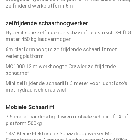
NEEM
zelfrijdend werkplatform 6m
CONTACT
zelfrijdende schaarhoogwerker
MET
Hydraulische zelfrijdende schaarlift elektrisch X-lift 8
ONS
meter 450 kg laadvermogen
OP
6m platformhoogte zelfrijdende schaarlift met
verlengplatform
NIEUWS
MC1000 12 m werkhoogte Crawler zelfrijdende
schaarhef
Mini zelfrijdende schaarlift 3 meter voor luchtfoto's
VRAAG
met hydraulisch draaiwiel
EEN
OFFERTE
Mobiele Schaarlift
7.5 meter handmatig duwen mobiele schaar lift X-lift
platform 500kg
SITEMAP
14M Kleine Elektrische Schaarhoogwerker Met
Gemotoriseerd Apparaat Laadvermogen Van 450Kg