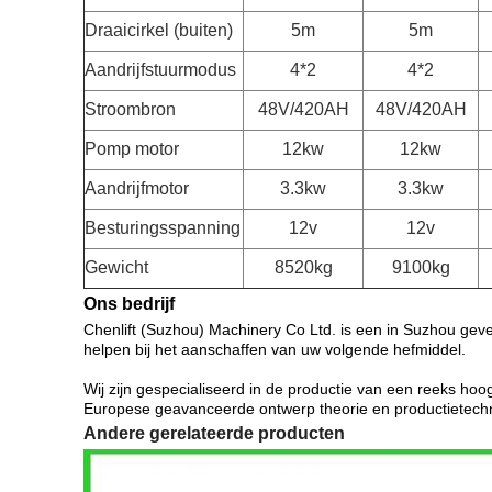
Draaicirkel (buiten)
5m
5m
Aandrijfstuurmodus
4*2
4*2
Stroombron
48V/420AH
48V/420AH
Pomp motor
12kw
12kw
Aandrijfmotor
3.3kw
3.3kw
Besturingsspanning
12v
12v
Gewicht
8520kg
9100kg
Ons bedrijf
Chenlift (Suzhou) Machinery Co Ltd. is een in Suzhou gev
helpen bij het aanschaffen van uw volgende hefmiddel.
Wij zijn gespecialiseerd in de productie van een reeks h
Europese geavanceerde ontwerp theorie en productietech
Andere gerelateerde producten