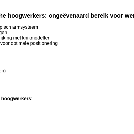
he hoogwerkers: ongeëvenaard bereik voor we
opisch armsysteem
ngen
lijking met knikmodellen
voor optimale positionering
en)
e hoogwerkers
: