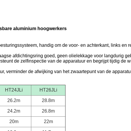
atsbare aluminium hoogwerkers
esturingssysteem, handig om de voor- en achterkant, links en r
agse afdichtingsring goed, geen olielekkage voor langdurig gebru
teunt de zelfinspectie van de apparatuur en begrijpt tijdig de
r, verminder de afwijking van het zwaartepunt van de apparatuu
HT24JLi
HT26JLi
26.2m
28.8m
24.2m
26.8m
20m
22m