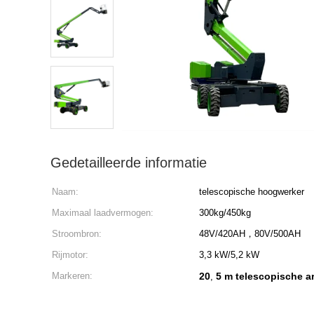
Gedetailleerde informatie
Naam:
telescopische hoogwerker
Maximaal laadvermogen:
300kg/450kg
Stroombron:
48V/420AH，80V/500AH
Rijmotor:
3,3 kW/5,2 kW
Markeren:
20
5 m telescopische ar
,