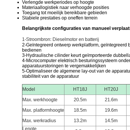
Verlengde werkperiodes op hoogte
Materiaallogistiek naar verhoogde posities
Toegang tot moeilijk bereikbare gebieden
Stabiele prestaties op oneffen terrein
Belangrijkste configuraties van manueel verpla
1-Stroombron: Dieselmotor en batterij
2-Geïntegreerd ontwerp werkplatform, geïntegreerd b
bedienen
3-Hydraulische cilinder keurt geïmporteerde dubbella
4-Microcomputer elektrisch besturingssysteem onders
apparatuurstoringen te vergemakkelijken
5-Optimaliseer de algemene lay-out van de apparatuu
stabiliteit van de apparatuur
Model
HT18J
HT20J
Max. werkhoogte
20.5m
21.6m
Max. platformhoogte
18.5m
19.6m
Max. werkradius
13.2m
14.5m
Lengte