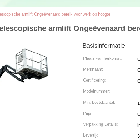
escopische armlift Ongeëvenaard bereik voor werk op hoogte
elescopische armlift Ongeëvenaard ber
Basisinformatie
Plaats van herkomst:
C
Merknaam:
C
Certificering:
Modelnummer:
H
Min. bestelaantal:
1
Prijs:
O
Verpakking Details:
i
Levertijd:
3