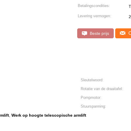
Betalingscondities:
T
Levering vermogen:
2
C
Beste prijs
Sleutelwoord:
Rotatie van de draaitafel:
Pompmotor:
Stuurspanning:
mlift
Werk op hoogte telescopische armlift
,