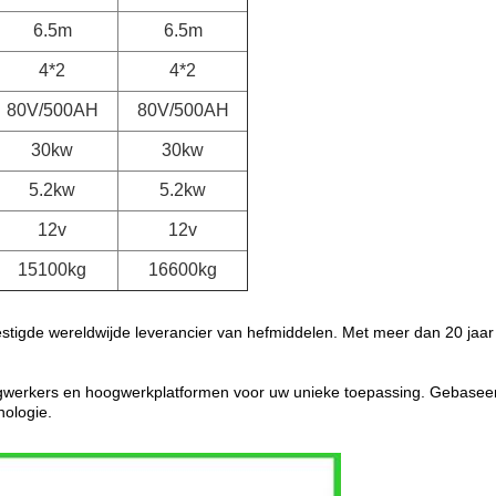
6.5m
6.5m
4*2
4*2
80V/500AH
80V/500AH
30kw
30kw
5.2kw
5.2kw
12v
12v
15100kg
16600kg
estigde wereldwijde leverancier van hefmiddelen. Met meer dan 20 jaar
oogwerkers en hoogwerkplatformen voor uw unieke toepassing. Gebaseer
nologie.