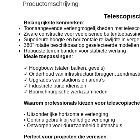
Productomschrijving
Telescopisc
Belangrijkste kenmerken
:
Toonaangevende verlengmogelijkheden met telesc
Zware constructie voor veeleisende buitentoepassi
Superieure hoogte en horizontale reikwijdte in verge
360° rotatie beschikbaar op geselecteerde modellen 
Robuuste terreinbanden voor stabiele werking
Ideale toepassingen
:
✓ Hoogbouw (stalen balken, gevels)
✓ Onderhoud van infrastructuur (bruggen, zendmast
✓ Upgrades van stadions en arena's
✓ Industriële buitendiensten
✓ Boomchirurgische werkzaamheden
Waarom professionals kiezen voor telescopisch
• Uitzonderlijke horizontale verlenging
• Continu gebruik bij volledige verlenging
• Ontworpen voor duurzaamheid buitenshuis
Perfect voor projecten die vereisen
: