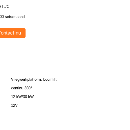
/TL/C
00 sets/maand
ontact nu
Vliegwerkplatform, boomlift
continu 360°
12 kW/30 kW
12V