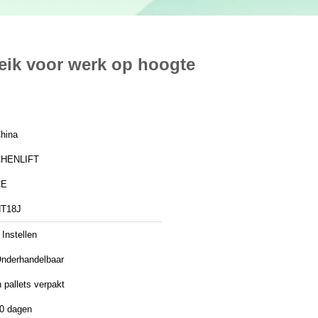
eik voor werk op hoogte
hina
HENLIFT
CE
T18J
 Instellen
nderhandelbaar
n pallets verpakt
0 dagen