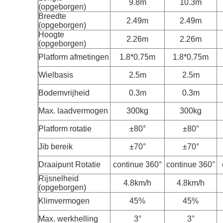
9.8m
10.3m
(opgeborgen)
Breedte
2.49m
2.49m
(opgeborgen)
Hoogte
2.26m
2.26m
(opgeborgen)
Platform afmetingen
1.8*0.75m
1.8*0.75m
Wielbasis
2.5m
2.5m
Bodemvrijheid
0.3m
0.3m
Max. laadvermogen
300kg
300kg
Platform rotatie
±80°
±80°
Jib bereik
±70°
±70°
Draaipunt
Rotatie
continue 360°
continue 360°
Rijsnelheid
4.8km/h
4.8km/h
(opgeborgen)
Klimvermogen
45%
45%
Max. werkhelling
3°
3°