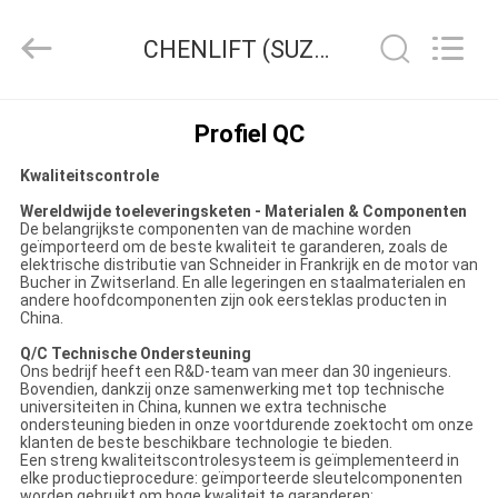
(SUZHOU)
MACHINERY
CO
CHENLIFT (SUZHOU) MACHINERY CO LTD Kwaliteitscontrole
LTD.
All
Rights
Reserved.
HUIS
Profiel QC
Kwaliteitscontrole
PRODUCTEN
Wereldwijde toeleveringsketen - Materialen & Componenten
De belangrijkste componenten van de machine worden
geïmporteerd om de beste kwaliteit te garanderen, zoals de
OVER
elektrische distributie van Schneider in Frankrijk en de motor van
Bucher in Zwitserland. En alle legeringen en staalmaterialen en
ONS
andere hoofdcomponenten zijn ook eersteklas producten in
China.
Q/C Technische Ondersteuning
FABRIEKSTOCHT
Ons bedrijf heeft een R&D-team van meer dan 30 ingenieurs.
Bovendien, dankzij onze samenwerking met top technische
universiteiten in China, kunnen we extra technische
ondersteuning bieden in onze voortdurende zoektocht om onze
KWALITEITSCONTROLE
klanten de beste beschikbare technologie te bieden.
Een streng kwaliteitscontrolesysteem is geïmplementeerd in
elke productieprocedure: geïmporteerde sleutelcomponenten
worden gebruikt om hoge kwaliteit te garanderen;