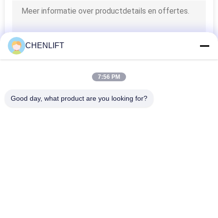
CHENLIFT
7:56 PM
Good day, what product are you looking for?
populaire categorieën
Alle
Hydraulisch 
Zelfrijdende 
Liftplatform
Schaarhoogwerker
Mobiele Schaarlift
Mini Scissor Lift
Verticaal 
Luchtwerkplatform
Hefplatform