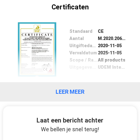
PRIVACYBELEID
Certificaten
Standaard
CE
Aantal
M.2020.206.C60077
Uitgiftedatum
2020-11-05
Vervaldatum
2025-11-05
Scope / Range
All products
Uitgegeven door
UDEM International Certification Auditing Training Centre Industry and Trade Inc. Co
LEER MEER
Laat een bericht achter
We bellen je snel terug!