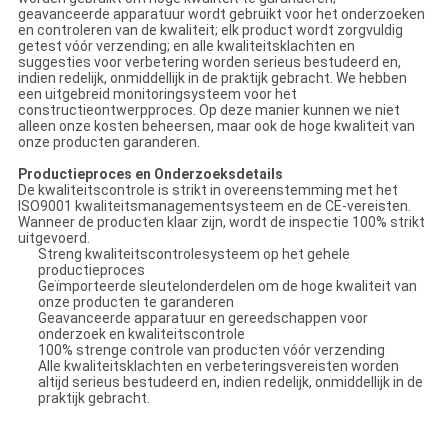
NEEM
geavanceerde apparatuur wordt gebruikt voor het onderzoeken
en controleren van de kwaliteit; elk product wordt zorgvuldig
CONTACT
getest vóór verzending; en alle kwaliteitsklachten en
suggesties voor verbetering worden serieus bestudeerd en,
MET
indien redelijk, onmiddellijk in de praktijk gebracht. We hebben
een uitgebreid monitoringsysteem voor het
ONS
constructieontwerpproces. Op deze manier kunnen we niet
alleen onze kosten beheersen, maar ook de hoge kwaliteit van
OP
onze producten garanderen.
Productieproces en Onderzoeksdetails
De kwaliteitscontrole is strikt in overeenstemming met het
NIEUWS
ISO9001 kwaliteitsmanagementsysteem en de CE-vereisten.
Wanneer de producten klaar zijn, wordt de inspectie 100% strikt
uitgevoerd.
Streng kwaliteitscontrolesysteem op het gehele
VRAAG
productieproces
Geïmporteerde sleutelonderdelen om de hoge kwaliteit van
EEN
onze producten te garanderen
Geavanceerde apparatuur en gereedschappen voor
onderzoek en kwaliteitscontrole
OFFERTE
100% strenge controle van producten vóór verzending
Alle kwaliteitsklachten en verbeteringsvereisten worden
altijd serieus bestudeerd en, indien redelijk, onmiddellijk in de
praktijk gebracht.
SITEMAP