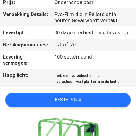
NEEM
Prijs:
Onderhandelbaar
CONTACT
Verpakking Details:
Pvc-Film die in Pallets of in
houten Geval wordt verpakt
MET
ONS
Levertijd:
30 dagen na bestelling bevestigd
OP
Betalingscondities:
T/t of l/c
Levering
100 sets/maand
NIEUWS
vermogen:
Hoog licht:
,
mobiele hydraulische lift
VRAAG
hydraulisch werkplatform in de lucht
EEN
BESTE PRIJS
OFFERTE
SITEMAP