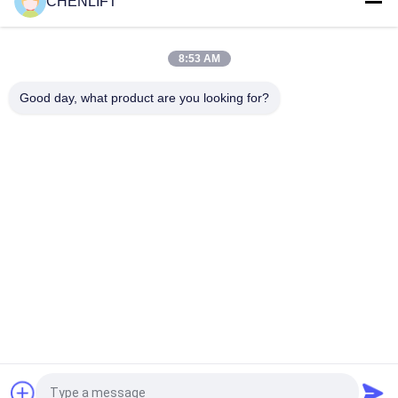
CHENLIFT
10m Hydraulisch Lift Platform Elektrisch zelfrijdend schaarlift
met uitbreidingsplatform 450Kg Belasting
8:53 AM
10 meter hydraulische hefplatform aluminium hoogwerker
dubbele mast
Good day, what product are you looking for?
populaire categorieën
Alle
Hydraulisch 
Zelfrijdende 
Liftplatform
Schaarhoogwerker
Mobiele Schaarlift
Mini Scissor Lift
Verticaal 
Luchtwerkplatform
Hefplatform
Elektrische 
Boomlift
Ordeplukker