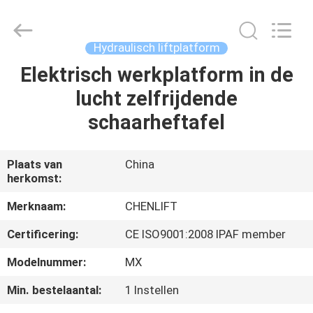
(SUZHOU)
MACHINERY
CO
LTD.
All
Hydraulisch liftplatform
Rights
Reserved.
Elektrisch werkplatform in de
HUIS
lucht zelfrijdende
PRODUCTEN
schaarheftafel
OVER
Plaats van
China
herkomst:
ONS
Merknaam:
CHENLIFT
FABRIEKSTOCHT
Certificering:
CE ISO9001:2008 IPAF member
Modelnummer:
MX
KWALITEITSCONTROLE
Min. bestelaantal:
1 Instellen