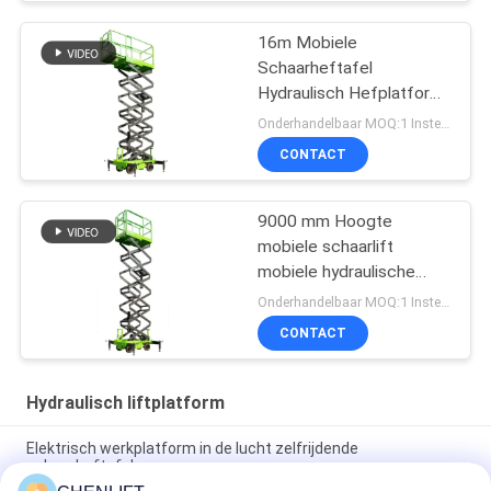
16m Mobiele
Schaarheftafel
Hydraulisch Hefplatform
Met Uitschuifbaar
Onderhandelbaar MOQ:1 Instellen
Platform
CONTACT
9000 mm Hoogte
mobiele schaarlift
mobiele hydraulische
liftplatform voor het
Onderhandelbaar MOQ:1 Instellen
reinigen
CONTACT
Hydraulisch liftplatform
Elektrisch werkplatform in de lucht zelfrijdende
schaarheftafel