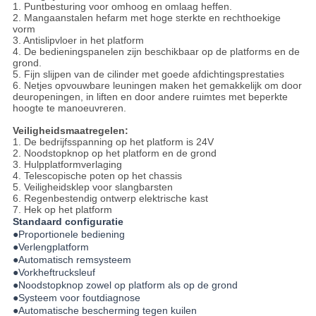
1. Puntbesturing voor omhoog en omlaag heffen.
2. Mangaanstalen hefarm met hoge sterkte en rechthoekige
vorm
3. Antislipvloer in het platform
4. De bedieningspanelen zijn beschikbaar op de platforms en de
grond.
5. Fijn slijpen van de cilinder met goede afdichtingsprestaties
6. Netjes opvouwbare leuningen maken het gemakkelijk om door
deuropeningen, in liften en door andere ruimtes met beperkte
hoogte te manoeuvreren.
Veiligheidsmaatregelen:
1. De bedrijfsspanning op het platform is 24V
2. Noodstopknop op het platform en de grond
3. Hulpplatformverlaging
4. Telescopische poten op het chassis
5. Veiligheidsklep voor slangbarsten
6. Regenbestendig ontwerp elektrische kast
7. Hek op het platform
Standaard configuratie
●Proportionele bediening
●Verlengplatform
●Automatisch remsysteem
●Vorkheftrucksleuf
●Noodstopknop zowel op platform als op de grond
●Systeem voor foutdiagnose
●Automatische bescherming tegen kuilen