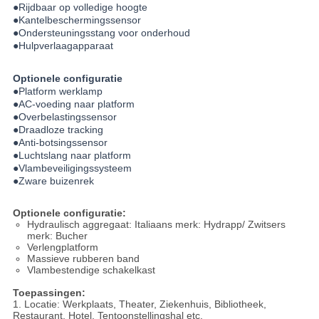
●Rijdbaar op volledige hoogte
●Kantelbeschermingssensor
●Ondersteuningsstang voor onderhoud
●Hulpverlaagapparaat
Optionele configuratie
●Platform werklamp
●AC-voeding naar platform
●Overbelastingssensor
●Draadloze tracking
●Anti-botsingssensor
●Luchtslang naar platform
●Vlambeveiligingssysteem
●Zware buizenrek
Optionele configuratie:
Hydraulisch aggregaat: Italiaans merk: Hydrapp/ Zwitsers
merk: Bucher
Verlengplatform
Massieve rubberen band
Vlambestendige schakelkast
Toepassingen:
1. Locatie: Werkplaats, Theater, Ziekenhuis, Bibliotheek,
Restaurant, Hotel, Tentoonstellingshal etc.