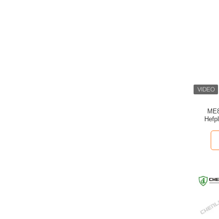
ME8
Hefp