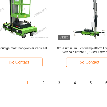
oudige mast hoogwerker verticaal
8m Aluminium luchtwerkplatform Hy
verticale lifttafel 0,75 kW Liftv
Contact
Contact
1
2
3
4
5