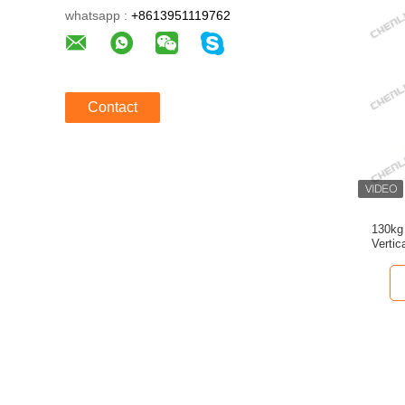
whatsapp :
+8613951119762
Contact
130kg
Vertic