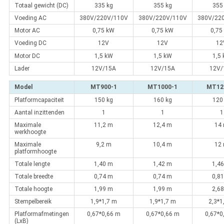
Totaal gewicht (DC)
335 kg
355 kg
355
Voeding AC
380V/220V/110V
380V/220V/110V
380V/22
Motor AC
0,75 kW
0,75 kW
0,75
Voeding DC
12V
12V
12
Motor DC
1,5 kW
1,5 kW
1,5
Lader
12V/15A
12V/15A
12V/
Model
MT900-1
MT1000-1
MT12
Platformcapaciteit
150 kg
160 kg
120
Aantal inzittenden
1
1
1
Maximale
11,2 m
12,4 m
14
werkhoogte
Maximale
9,2 m
10,4 m
12
platformhoogte
Totale lengte
1,40 m
1,42 m
1,4
Totale breedte
0,74 m
0,74 m
0,8
Totale hoogte
1,99 m
1,99 m
2,6
Stempelbereik
1,9*1,7 m
1,9*1,7 m
2,3*1
Platformafmetingen
0,67*0,66 m
0,67*0,66 m
0,67*0
(LxB)