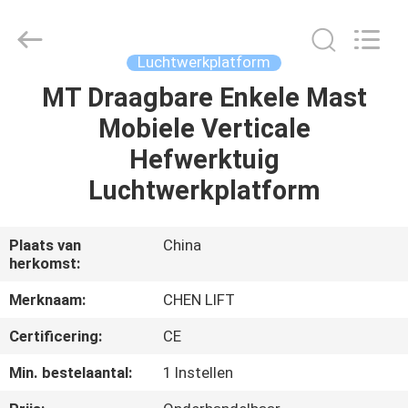
(SUZHOU)
MACHINERY
CO
LTD.
All
Luchtwerkplatform
Rights
Reserved.
MT Draagbare Enkele Mast
HUIS
Mobiele Verticale
PRODUCTEN
Hefwerktuig
Luchtwerkplatform
OVER
ONS
Plaats van
China
herkomst:
FABRIEKSTOCHT
Merknaam:
CHEN LIFT
Certificering:
CE
KWALITEITSCONTROLE
Min. bestelaantal:
1 Instellen