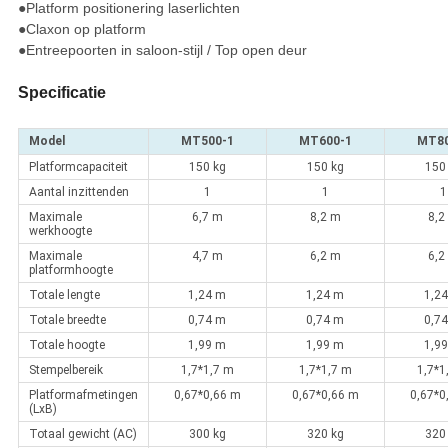
●Platform positionering laserlichten
●Claxon op platform
●Entreepoorten in saloon-stijl / Top open deur
Specificatie
Model
MT500-1
MT600-1
MT80
Platformcapaciteit
150 kg
150 kg
150
Aantal inzittenden
1
1
1
Maximale
6,7 m
8,2 m
8,2
werkhoogte
Maximale
4,7 m
6,2 m
6,2
platformhoogte
Totale lengte
1,24 m
1,24 m
1,2
Totale breedte
0,74 m
0,74 m
0,7
Totale hoogte
1,99 m
1,99 m
1,9
Stempelbereik
1,7*1,7 m
1,7*1,7 m
1,7*1
Platformafmetingen
0,67*0,66 m
0,67*0,66 m
0,67*0
(LxB)
Totaal gewicht (AC)
300 kg
320 kg
320