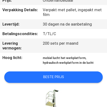
Prijs:
Onderhandelbaar
NEEM
CONTACT
Verpakking Details:
Verpakt met pallet, ingepakt met
film
MET
Levertijd:
30 dagen na de aanbetaling
ONS
OP
Betalingscondities:
T/TL/C
Levering
200 sets per maand
vermogen:
NIEUWS
Hoog licht:
,
mobiel lucht het werkplatform
hydraulisch werkplatform in de lucht
VRAAG
EEN
BESTE PRIJS
OFFERTE
SITEMAP