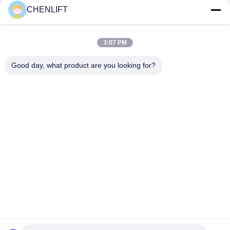
CHENLIFT
10 meter hoog luchtwerkplatform met dubbele masten
Hydraulische verticale lifttafel
3:07 PM
Aluminium Type Hoogwerker met Hefhoogte 14m
Platformhoogte Vierdubbele Mast 300Kg
Good day, what product are you looking for?
populaire categorieën
Alle
Hydraulisch 
Zelfrijdende 
Liftplatform
Schaarhoogwerker
Mobiele Schaarlift
Mini Scissor Lift
Verticaal 
Luchtwerkplatform
Hefplatform
Elektrische 
Boomlift
Ordeplukker