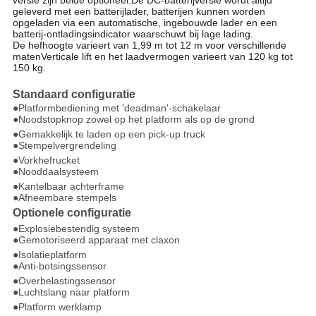
versie zijn beide optioneel.
De DC-batterijversie wordt altijd
geleverd met een batterijlader, batterijen kunnen worden
opgeladen via een automatische, ingebouwde lader en een
batterij-ontladingsindicator waarschuwt bij lage lading.
De hefhoogte varieert van 1,99 m tot 12 m voor verschillende
maten
Verticale lift en het laadvermogen varieert van 120 kg tot
150 kg.
Standaard configuratie
●Platformbediening met 'deadman'-schakelaar
●Noodstopknop zowel op het platform als op de grond
●Gemakkelijk te laden op een pick-up truck
●Stempelvergrendeling
●Vorkhefrucket
●Nooddaalsysteem
●Kantelbaar achterframe
●Afneembare stempels
Optionele configuratie
●Explosiebestendig systeem
●Gemotoriseerd apparaat met claxon
●Isolatieplatform
●Anti-botsingssensor
●Overbelastingssensor
●Luchtslang naar platform
●Platform werklamp