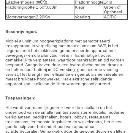
Laadvermogen
0Kg
Platformhoogte
14m
30
Platformgrootte
1.60*0.88m
Kleur
Groen of
Optioneel
Motorvermogen
2.20Kw
Voeding
AC/DC
Beschrijvingen:
Mobiel aluminium hoogwerkplatform met gemotoriseerd
trekapparaat, in vergelijking met mast aluminium AWP, is het
uitgerust met het elektrische gemotoriseerde apparaat met
bewegings- en draaifunctie. Het is in handmatige tractie;
gemakkelijk te verplaatsen, waardoor mankracht en tijd worden
bespaard. Aangedreven door een hydraulische motor, draaien
en heffen door batterij in DC-voeding, geen externe voeding
vereist. Het brengt meer efficiëntie en gemak als een ideale en
meest bruikbare hoogwerker. Het elektrische zelfrijdende
apparaat kan in elk van de liften worden geconfigureerd.
Toepassingen:
Het wordt voornamelijk gebruikt voor de installatie en het
onderhoud van de smalle ruimtes zoals sterrenhotels, moderne
werkplaatsen, bedrijfshallen, hotels, lobby's, restaurants,
treinstations, tentoonstellingshallen en winkelcentra, het is een
goede hulp voor het onderhoud van apparatuur,
schilderdecoratie; Gemakkelijk door de gewone deuren en liften