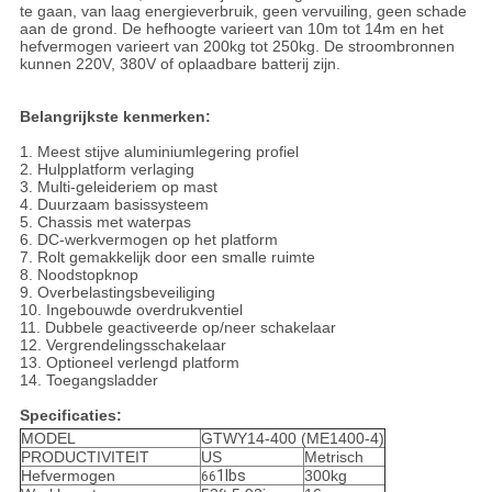
te gaan, van laag energieverbruik, geen vervuiling, geen schade
aan de grond. De hefhoogte varieert van 10m tot 14m en het
hefvermogen varieert van 200kg tot 250kg. De stroombronnen
kunnen 220V, 380V of oplaadbare batterij zijn.
Belangrijkste kenmerken:
1. Meest stijve aluminiumlegering profiel
2. Hulpplatform verlaging
3. Multi-geleideriem op mast
4. Duurzaam basissysteem
5. Chassis met waterpas
6. DC-werkvermogen op het platform
7. Rolt gemakkelijk door een smalle ruimte
8. Noodstopknop
9. Overbelastingsbeveiliging
10. Ingebouwde overdrukventiel
11. Dubbele geactiveerde op/neer schakelaar
12. Vergrendelingsschakelaar
13. Optioneel verlengd platform
14. Toegangsladder
Specificaties:
MODEL
GTWY14-400 (ME1400-4)
PRODUCTIVITEIT
US
Metrisch
Hefvermogen
1lbs
300kg
66