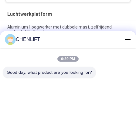
Luchtwerkplatform
Aluminium Hoogwerker met dubbele mast, zelfrijdend,
verticale lift, 9 meter
CHENLIFT
10 meter hoog luchtwerkplatform met dubbele masten
Hydraulische verticale lifttafel
6:39 PM
Aluminium Type Hoogwerker met Hefhoogte 14m
Platformhoogte Vierdubbele Mast 300Kg
Good day, what product are you looking for?
populaire categorieën
Alle
Hydraulisch 
Zelfrijdende 
Liftplatform
Schaarhoogwerker
Mobiele Schaarlift
Mini Scissor Lift