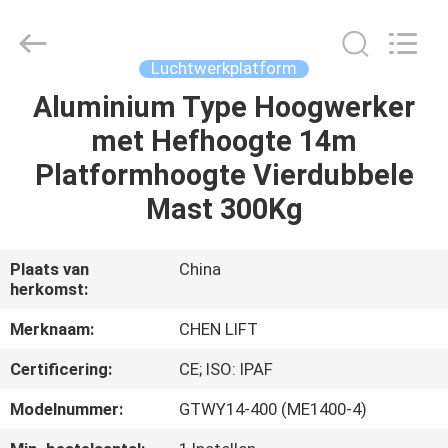
(SUZHOU)
MACHINERY
CO
LTD.
All
Luchtwerkplatform
Rights
Reserved.
Aluminium Type Hoogwerker
HUIS
met Hefhoogte 14m
PRODUCTEN
Platformhoogte Vierdubbele
Mast 300Kg
OVER
ONS
Plaats van
China
herkomst:
FABRIEKSTOCHT
Merknaam:
CHEN LIFT
Certificering:
CE; ISO: IPAF
KWALITEITSCONTROLE
Modelnummer:
GTWY14-400 (ME1400-4)