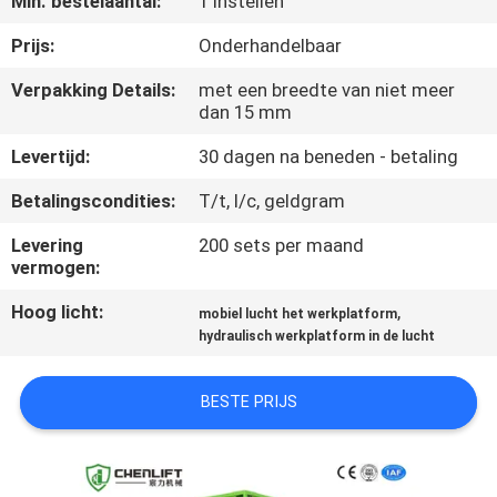
Min. bestelaantal:
1 Instellen
NEEM
CONTACT
Prijs:
Onderhandelbaar
MET
Verpakking Details:
met een breedte van niet meer
dan 15 mm
ONS
OP
Levertijd:
30 dagen na beneden - betaling
Betalingscondities:
T/t, l/c, geldgram
NIEUWS
Levering
200 sets per maand
vermogen:
VRAAG
Hoog licht:
,
mobiel lucht het werkplatform
EEN
hydraulisch werkplatform in de lucht
OFFERTE
BESTE PRIJS
SITEMAP