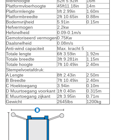
Werkhoogte
52ft 5.92in
16m
Platformvloerhoogte
45ft11.18in
14m
Platformlengte
ft 2.99in
1.60m
5
Platformbreedte
2ft 10.65in
0.88m
Bodemvrijheid
5.91in
0.15m
Hefvermogen
2.2kw
Hefsnelheid
0.09-0.1m/s
Gemotoriseerd vermogen
0.75Kw
Daalsnelheid
0.08m/s
Anti-wind capaciteit
Max. kracht 5
Totale lengte
6ft 3.59in
1.92m
Totale breedte
3ft 9.281in
1.15m
Totale hoogte
7ft 10.49in
2.40m
Stempelvoetafdruk:
A Lengte
8ft 2.43in
2.50m
B Breedte
7ft 10.49in
2.40m
C Hoektoegang
3.94in
0.10m
D Muurtoegang voorkant
1ft 0.40in
0.315m
E Muurtoegang zijkant
2ft 3.95in
0.71m
Gewicht
2645lbs
1200kg