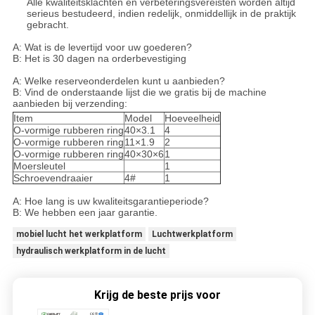
Alle kwaliteitsklachten en verbeteringsvereisten worden altijd
serieus bestudeerd, indien redelijk, onmiddellijk in de praktijk
gebracht.
A: Wat is de levertijd voor uw goederen?
B: Het is 30 dagen na orderbevestiging
A: Welke reserveonderdelen kunt u aanbieden?
B: Vind de onderstaande lijst die we gratis bij de machine
aanbieden bij verzending:
Item
Model
Hoeveelheid
O-vormige rubberen ring
40×3.1
4
O-vormige rubberen ring
11×1.9
2
O-vormige rubberen ring
40×30×6
1
Moersleutel
1
Schroevendraaier
4#
1
A: Hoe lang is uw kwaliteitsgarantieperiode?
B: We hebben een jaar garantie.
mobiel lucht het werkplatform
Luchtwerkplatform
hydraulisch werkplatform in de lucht
Krijg de beste prijs voor