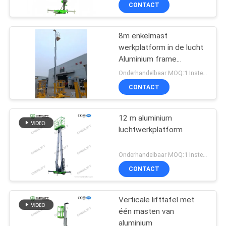
NEEM
CONTACT
CONTACT
8m enkelmast
MET
werkplatform in de lucht
ONS
Aluminium frame
OP
Hydraulische lifttafel
Onderhandelbaar MOQ:1 Instellen
CONTACT
NIEUWS
12 m aluminium
luchtwerkplatform
VRAAG
EEN
Onderhandelbaar MOQ:1 Instellen
OFFERTE
CONTACT
Verticale lifttafel met
SITEMAP
één masten van
aluminium