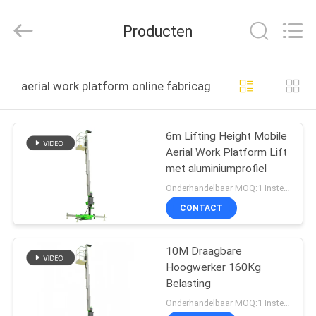
(SUZHOU)
MACHINERY
CO
Producten
LTD.
All
Rights
Reserved.
HUIS
aerial work platform online fabricage
PRODUCTEN
6m Lifting Height Mobile
Aerial Work Platform Lift
OVER
met aluminiumprofiel
ONS
Onderhandelbaar MOQ:1 Instellen
CONTACT
FABRIEKSTOCHT
10M Draagbare
Hoogwerker 160Kg
KWALITEITSCONTROLE
Belasting
Onderhandelbaar MOQ:1 Instellen