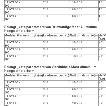
GTWY10-
12
200
1.38x0.62
1.1
200
GTWY12-
14
200
1.48x0.62
1.1
200
GTWY14-
16
150
1.48x0.62
1.1
200
Belangrijkste parameters van Drievoudige Mast Aluminium
Hoogwerkplatform
Modelnr.
W
erken
H
oogte(m)
Laadvermogen(Kg)
Platform
G
rootte(m)
Hef
V
(Kw)
GTWY10-
12
300
1.40x0.88
2.2
300
GTWY12-
14
300
1.40x0.88
2.2
300
GTWY14-
16
250
1.53x0.88
2.2
300
Belangrijkste parameters van Vierdubbele Mast Aluminium
Hoogwerkplatform
Modelnr.
W
erken
H
oogte(m)
Laadvermogen(Kg)
Platform
G
rootte(m)
Hef
V
(Kw)
GTWY10-
12
300
1.40x0.80
2.2
400
GTWY12-
14
300
1.40x0.80
2.2
400
GTWY14-
16
200
1.40x0.80
2.2
400
GTWY16-
18
200
1.40x0.80
2.2