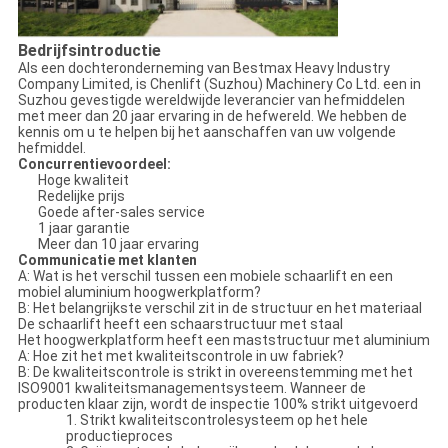
Bedrijfsintroductie
Als een dochteronderneming van Bestmax Heavy Industry
Company Limited, is Chenlift (Suzhou) Machinery Co Ltd. een in
Suzhou gevestigde wereldwijde leverancier van hefmiddelen
met meer dan 20 jaar ervaring in de hefwereld. We hebben de
kennis om u te helpen bij het aanschaffen van uw volgende
hefmiddel.
Concurrentievoordeel:
Hoge kwaliteit
Redelijke prijs
Goede after-sales service
1 jaar garantie
Meer dan 10 jaar ervaring
Communicatie met klanten
A: Wat is het verschil tussen een mobiele schaarlift en een
mobiel aluminium hoogwerkplatform?
B: Het belangrijkste verschil zit in de structuur en het materiaal
De schaarlift heeft een schaarstructuur met staal
Het hoogwerkplatform heeft een maststructuur met aluminium
A: Hoe zit het met kwaliteitscontrole in uw fabriek?
B: De kwaliteitscontrole is strikt in overeenstemming met het
ISO9001 kwaliteitsmanagementsysteem. Wanneer de
producten klaar zijn, wordt de inspectie 100% strikt uitgevoerd
1. Strikt kwaliteitscontrolesysteem op het hele
productieproces