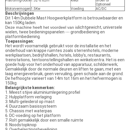
Platformgrootte
1.52*0.62m
Kleur
Groen of
Optioneel
Motorvermogen
1.5Kw
Voeding
AC/DC
Beschrijvingen
Dit 14m Dubbele Mast Hoogwerkplatform is betrouwbaarder en
kan 150Kg laden.
Deze machine heeft het voordeel van
is
lichtgewicht, universele
wielen, twee bedieningspanelen --- grondbediening en
platformbediening.
Toepassingen:
Het wordt voornamelijk gebruikt voor de installatie en het
onderhoud van krappe ruimtes zoals sterrenhotels, moderne
werkplaatsen, bedrijfshallen, hotels, lobby's, restaurants,
treinstations, tentoonstellingshallen en winkelcentra. Het is een
goede hulp voor het onderhoud van apparatuur, schilderwerk;
Gemakkelijk door de normale deuren en liften te gaan, met een
laag energieverbruik, geen vervuiling, geen schade aan de grond.
De hefhoogte varieert van 14m tot 16m en het hefvermogen is
150kg.
Belangrijkste kenmerken:
1. Meest stijve aluminiumlegering profiel
2. Hulpplatform verlaging
3. Multi-geleiderol op mast
4. Duurzaam basissysteem
5. Chassis met waterpas
6. DC-voeding op het platform
7. Rolt gemakkelijk door een smalle ruimte
8. Noodstopknop
9. Overbelastingsbeveiliging