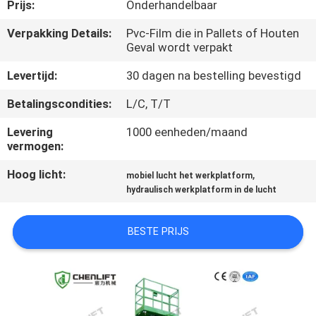
NEEM
Prijs:
Onderhandelbaar
CONTACT
Verpakking Details:
Pvc-Film die in Pallets of Houten
Geval wordt verpakt
MET
ONS
Levertijd:
30 dagen na bestelling bevestigd
OP
Betalingscondities:
L/C, T/T
Levering
1000 eenheden/maand
NIEUWS
vermogen:
Hoog licht:
,
mobiel lucht het werkplatform
VRAAG
hydraulisch werkplatform in de lucht
EEN
BESTE PRIJS
OFFERTE
SITEMAP