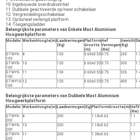
10. Ingebouwde overdrukventiel
11. Dubbele geactiveerde op/neer schakelaar
12. Vergrendelingsschakelaar
13. Optioneel verlengd platform
14. Toegangsladder
Belangrijkste parameters van Enkele Mast Aluminium
Hoogwerkplatform
Modelnr.
W
erken
H
oogte
(m)
Laadvermogen
Platform
Hef
Gewicht
D
(Kg)
G
rootte
Vermogen
(Kg)
(m)
(Kw
)
GTWY6-
8
130
0.60x0.55
0.75
260
1.
100
GTWY8-
10
130
0.60x0.55
0.75
300
1.
100
GTWY9-
11
130
0.60x0.55
0.75
326
1.
100
GTWY10-
12
130
0.60x0.55
0.75
400
1.
100
Belangrijkste parameters van Dubbele Mast Aluminium
Hoogwerkplatform
Modelnr.
W
erken
H
oogte(m)
Laadvermogen(Kg)
Platform
G
rootte(m)
Hef
V
(Kw)
GTWY6-
8
200
1.18x0.62
1.1
200
GTWY8-
10
200
1.18x0.62
1.1
200
GTWY9-
11
200
1.38x0.62
1.1
200