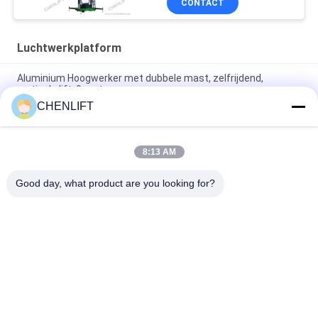
CONTACT
Luchtwerkplatform
Aluminium Hoogwerker met dubbele mast, zelfrijdend,
verticale lift, 9 meter
CHENLIFT
10 meter hoog luchtwerkplatform met dubbele masten
Hydraulische verticale lifttafel
8:13 AM
Aluminium Type Hoogwerker met Hefhoogte 14m
Platformhoogte Vierdubbele Mast 300Kg
Good day, what product are you looking for?
populaire categorieën
Alle
Hydraulisch 
Zelfrijdende 
Liftplatform
Schaarhoogwerker
Mobiele Schaarlift
Mini Scissor Lift