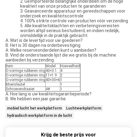
2. Geïmporteerde belangrijke onderdelen om de hoge
kwaliteit van onze producten te garanderen
3. Geavanceerde apparatuur en gereedschappen voor
onderzoek en kwaliteitscontrole
4. 100% strikte controle van producten vóór verzending
5. Alle kwaliteitsklachten en verbeteringsvereisten
worden altijd serieus bestudeerd, en indien redelijk,
onmiddellijk in de praktijk gebracht.
A: Wat is de levertijd voor uw goederen?
B: Het is 30 dagen na orderbevestiging
A: Welke reserveonderdelen kunt u aanbieden?
B: Vind de onderstaande lijst die we gratis bij de machine
aanbieden bij verzending:
Item
Model
Hoeveelheid
O-vormige rubberen ring
40×3.1
4
O-vormige rubberen ring
11×1.9
2
O-vormige rubberen ring
40×30×6
1
Moersleutel
1
Schroevendraaier
4#
1
A: Hoe lang is uw kwaliteitsgarantieperiode?
B: We hebben een jaar garantie.
mobiel lucht het werkplatform
Luchtwerkplatform
hydraulisch werkplatform in de lucht
Krijg de beste prijs voor