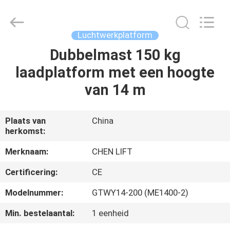
(SUZHOU)
MACHINERY
CO
LTD.
All
Luchtwerkplatform
Rights
Reserved.
Dubbelmast 150 kg
HUIS
laadplatform met een hoogte
PRODUCTEN
van 14 m
OVER
Plaats van
China
herkomst:
ONS
Merknaam:
CHEN LIFT
FABRIEKSTOCHT
Certificering:
CE
Modelnummer:
GTWY14-200 (ME1400-2)
KWALITEITSCONTROLE
Min. bestelaantal:
1 eenheid