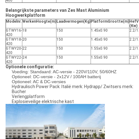
400
Belangrijkste parameters van Zes Mast Aluminium
Hoogwerkplatform
Modelnr.
W
erken
H
oogte(m)
Laadvermogen(Kg)
Platform
G
rootte(m)
Hef
V
(Kw)
GTWY16-
18
150
1.45x0.90
2.2/1
420
GTWY18-
20
150
1.45x0.90
2.2/1
420
GTWY20-
22
150
1.55x0.90
2.2/1
420
GTWY22-
24
150
1.55x0.90
2.2/1
420
Optionele configuratie:
Voeding: Standaard: AC-versie - 220V/110V, 50/60HZ
Optioneel: DC-versie - 2x12V / 100AH batterij
Optioneel: AC & DC-versies
Hydraulisch Power Pack: Italië merk: Hydrapp/ Zwitsers merk:
Bucher
Verlengplatform
Explosieveilige elektrische kast