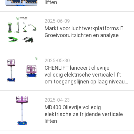
NEEM
liften
CONTACT
2025-06-09
MET
Markt voor luchtwerkplatforms 
ONS
Groeivooruitzichten en analyse
OP
2025-05-30
NIEUWS
CHENLIFT lanceert olievrije
volledig elektrische verticale lift
VRAAG
om toegangslijnen op laag niveau
uit te breiden
EEN
2025-04-23
OFFERTE
MD400 Olievrije volledig
elektrische zelfrijdende verticale
SITEMAP
liften