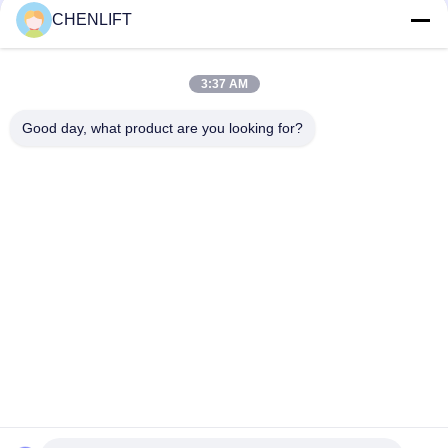
een verticale masthef
CHENLIFT
3:37 AM
loading...
Good day, what product are you looking for?
populaire categorieën
Alle
Hydraulisch 
Zelfrijdende 
Liftplatform
Schaarhoogwerker
Mobiele Schaarlift
Mini Scissor Lift
Verticaal 
Luchtwerkplatform
Hefplatform
Elektrische 
Boomlift
Ordeplukker