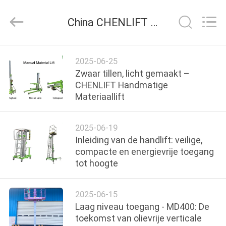
(SUZHOU)
MACHINERY
CO
China CHENLIFT (SUZHOU) MACHINERY CO LTD bedrijf nieuws
LTD.
All
Rights
Reserved.
HUIS
2025-06-25
Zwaar tillen, licht gemaakt –
PRODUCTEN
CHENLIFT Handmatige
Materiaallift
OVER
2025-06-19
ONS
Inleiding van de handlift: veilige,
compacte en energievrije toegang
tot hoogte
FABRIEKSTOCHT
2025-06-15
KWALITEITSCONTROLE
Laag niveau toegang - MD400: De
toekomst van olievrije verticale