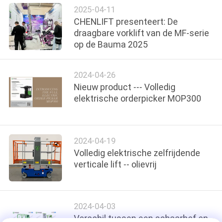
PRIVACYBELEID
2025-04-11
CHENLIFT presenteert: De
draagbare vorklift van de MF-serie
op de Bauma 2025
2024-04-26
Nieuw product --- Volledig
elektrische orderpicker MOP300
2024-04-19
Volledig elektrische zelfrijdende
verticale lift -- olievrij
2024-04-03
Verschil tussen een schaarhef en