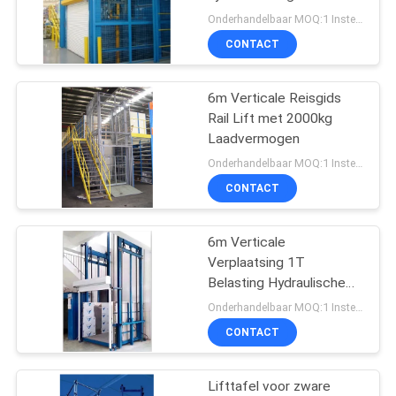
PRIVACYBELEID
lift met 2000 kg
Onderhandelbaar MOQ:1 Instellen
laadvermogen
CONTACT
37
Verticaal
6m Verticale Reisgids
Rail Lift met 2000kg
hefplatform
Laadvermogen
Onderhandelbaar MOQ:1 Instellen
CONTACT
6m Verticale
108
Verplaatsing 1T
Belasting Hydraulische
Luchtwerkplatform
Magazijn Goederenlift
Onderhandelbaar MOQ:1 Instellen
Verticale Magazijn
CONTACT
Industriële Lift
Lifttafel voor zware