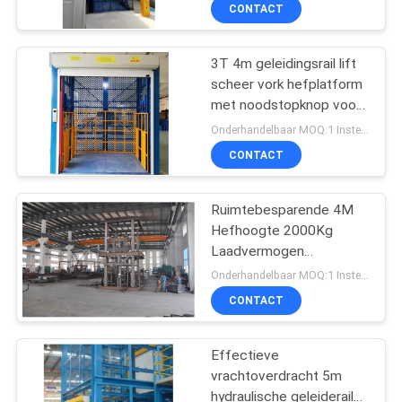
Cargoheffen
NEEM
CONTACT
CONTACT
3T 4m geleidingsrail lift
MET
157
scheer vork hefplatform
ONS
met noodstopknop voor
Mobiele Schaarlift
OP
vracht
Onderhandelbaar MOQ:1 Instellen
CONTACT
NIEUWS
Ruimtebesparende 4M
Hefhoogte 2000Kg
VRAAG
Laadvermogen
26
EEN
Geleiderail Lift voor
Onderhandelbaar MOQ:1 Instellen
Stalen Constructie
OFFERTE
CONTACT
Werkplaats
Mini Scissor Lift
Effectieve
SITEMAP
vrachtoverdracht 5m
hydraulische geleiderail