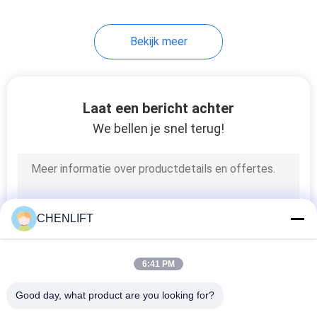
4
Bekijk meer
Draagbare
vorkheftruck
Laat een bericht achter
We bellen je snel terug!
6
Verticale lift zonder
CHENLIFT
olie
6:41 PM
Good day, what product are you looking for?