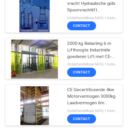
vracht Hydraulische gids
Spoorvrachtlift
8
Liftplatform
Onderhandelbaar MOQ:1 Instellen
CONTACT
boomlift
2000 kg Belasting 6 m
Lifthoogte Industriële
goederen Lift met CE-
certificaat
Onderhandelbaar MOQ:1 Instellen
CONTACT
26
Elektrische
CE Gecertificeerde 4kw
Motorvermogen 3000kg
Ordeplukker
Laadvermogen 6m
Hefhoogte Hydraulisch
Onderhandelbaar MOQ:1 Instellen
Goederen Geleiderail
CONTACT
Hefplatform