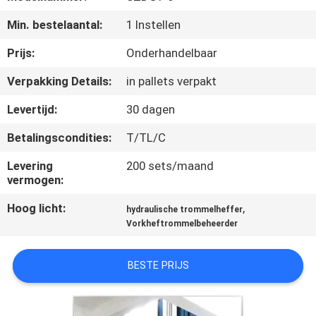
NEEM
Min. bestelaantal:
1 Instellen
CONTACT
MET
Prijs:
Onderhandelbaar
ONS
Verpakking Details:
in pallets verpakt
OP
Levertijd:
30 dagen
Betalingscondities:
T/TL/C
NIEUWS
Levering
200 sets/maand
vermogen:
VRAAG
Hoog licht:
,
hydraulische trommelheffer
EEN
Vorkheftrommelbeheerder
OFFERTE
BESTE PRIJS
SITEMAP