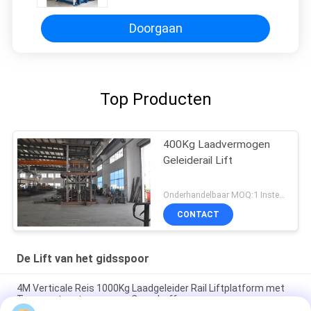
Industriële Lift
Doorgaan
Top Producten
400Kg Laadvermogen
Geleiderail Lift
Onderhandelbaar MOQ:1 Instellen
CONTACT
De Lift van het gidsspoor
4M Verticale Reis 1000Kg Laadgeleider Rail Liftplatform met
Transportsystemen voor Cargoheffen