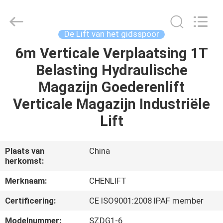
(SUZHOU)
MACHINERY
CO
LTD.
All
De Lift van het gidsspoor
Rights
Reserved.
6m Verticale Verplaatsing 1T
HUIS
Belasting Hydraulische
PRODUCTEN
Magazijn Goederenlift
Verticale Magazijn Industriële
OVER
Lift
ONS
Plaats van
China
herkomst:
FABRIEKSTOCHT
Merknaam:
CHENLIFT
KWALITEITSCONTROLE
Certificering:
CE ISO9001:2008 IPAF member
Modelnummer:
SZDG1-6