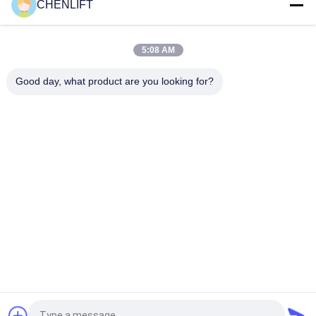
CHENLIFT
3T 4m geleidingsrail lift scheer vork hefplatform met
noodstopknop voor vracht
5:08 AM
Ruimtebesparende 4M Hefhoogte 2000Kg Laadvermogen
Geleiderail Lift voor Stalen Constructie Werkplaats
Good day, what product are you looking for?
populaire categorieën
Alle
Hydraulisch 
Zelfrijdende 
Liftplatform
Schaarhoogwerker
Mobiele Schaarlift
Mini Scissor Lift
Verticaal 
Luchtwerkplatform
Hefplatform
Elektrische 
Boomlift
Ordeplukker