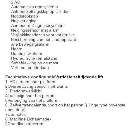
2WD
Automatisch remsysteem
Anti-ontploffingsklep op cilinder
Noodstopknop
Hulpverlaging
Aan boord Diagnosesysteem
Neigingssensor met alarm
Verpakkingsdozen voor vorktrucks
Bescherming van het laadapparaat
Alle bewegingsalarm
Hoorn
Dubbele wielrem
Hydraulische remafstand
Stofafdekking op de mast
Verf met poederlaag
Facultatieve configuratie
Verticale zelfrijdende lift
1. AC stroom naar platform
2Overbelasting sensor met alarm.
3. Platformwerklicht
4Luchtpijp naar het perron.
5Verlenging van het platform.
6. Zelfvergrendelende poort op het perron ((Hinge type bovenste
open deur)
7Uurmeter.
8. Machine Lichaamsdek
9Draadloos traceren.