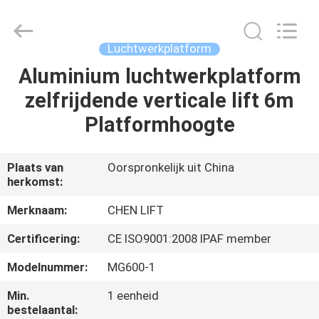
(SUZHOU)
MACHINERY
CO
LTD.
All
Luchtwerkplatform
Rights
Reserved.
Aluminium luchtwerkplatform
HUIS
zelfrijdende verticale lift 6m
PRODUCTEN
Platformhoogte
OVER
Plaats van
Oorspronkelijk uit China
herkomst:
ONS
Merknaam:
CHEN LIFT
FABRIEKSTOCHT
Certificering:
CE ISO9001:2008 IPAF member
Modelnummer:
MG600-1
KWALITEITSCONTROLE
Min.
1 eenheid
bestelaantal: