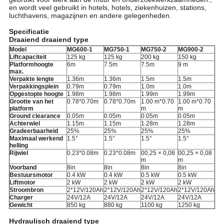
en wordt veel gebruikt in hotels, hotels, ziekenhuizen, stations,
luchthavens, magazijnen en andere gelegenheden.
Specificatie
Draaiend draaiend type
Model
MG600-1
MG750-1
MG750-2
MG900-2
Liftcapaciteit
125 kg
125 kg
200 kg
150 kg
Platformhoogte
6m
7.5m
7.5m
9 m
max.
Verpakte lengte
1.36m
1.36m
1.5m
1.5m
Verpakkingsplein
0.79m
0.79m
1.0m
1.0m
Opgestopte hoogte
1.98m
1.98m
1.99m
1.99m
Grootte van het
0.78*0.70m
0.78*0.70m
1.00 m*0.70
1.00 m*0.70
platform
m
m
Ground clearance
0.05m
0.05m
0.05m
0.05m
Achterwiel
1.15m
1.15m
1.28m
1.28m
Gradeerbaarheid
25%
25%
25%
25%
Maximaal werkend
1.5
°
1.5
°
1.5
°
1.5
°
helling
Rijwiel
0.23*0.08m
0.23*0.08m
00,25 × 0,08
00,25 × 0,08
m
m
Voorband
8in
8in
8in
8in
Bestuursmotor
0.4 kW
0.4 kW
0.5 kW
0.5 kW
Liftmotor
2 kW
2 kW
2 kW
2 kW
Stroombron
2*12V/120Ah
2*12V/120Ah
2*12V/120Ah
2*12V/120Ah
Charger
24V/12A
24V/12A
24V/12A
24V/12A
Gewicht
850 kg
880 kg
1100 kg
1250 kg
Hydraulisch draaiend type