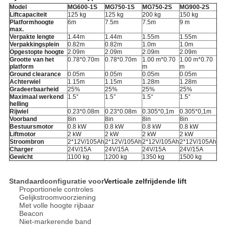
Model
MG600-1S
MG750-1S
MG750-2S
MG900-2S
Liftcapaciteit
125 kg
125 kg
200 kg
150 kg
Platformhoogte
6m
7.5m
7.5m
9 m
max.
Verpakte lengte
1.44m
1.44m
1.55m
1.55m
Verpakkingsplein
0.82m
0.82m
1.0m
1.0m
Opgestopte hoogte
2.09m
2.09m
2.09m
2.09m
Grootte van het
0.78*0.70m
0.78*0.70m
1.00 m*0.70
1.00 m*0.70
platform
m
m
Ground clearance
0.05m
0.05m
0.05m
0.05m
Achterwiel
1.15m
1.15m
1.28m
1.28m
Gradeerbaarheid
25%
25%
25%
25%
Maximaal werkend
1.5
°
1.5
°
1.5
°
1.5
°
helling
Rijwiel
0.23*0.08m
0.23*0.08m
0.305*0,1m
0.305*0,1m
Voorband
8in
8in
8in
8in
Bestuursmotor
0.8 kW
0.8 kW
0.8 kW
0.8 kW
Liftmotor
2 kW
2 kW
2 kW
2 kW
Stroombron
2*12V/105Ah
2*12V/105Ah
2*12V/105Ah
2*12V/105Ah
Charger
24V/15A
24V/15A
24V/15A
24V/15A
Gewicht
1100 kg
1200 kg
1350 kg
1500 kg
Standaardconfiguratie voor
Verticale zelfrijdende lift
Proportionele controles
Gelijkstroomvoorziening
Met volle hoogte rijbaar
Beacon
Niet-markerende band