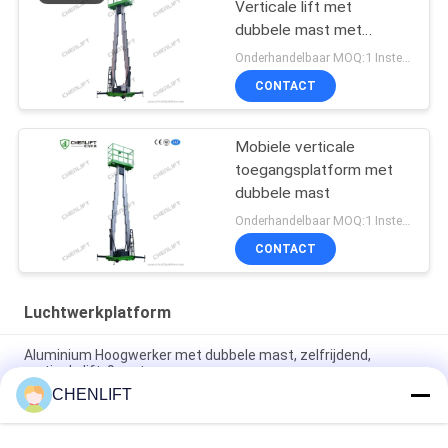
Verticale lift met
dubbele mast met
verlengplatform
Onderhandelbaar MOQ:1 Instellen
CONTACT
Mobiele verticale
toegangsplatform met
dubbele mast
Onderhandelbaar MOQ:1 Instellen
CONTACT
Luchtwerkplatform
Aluminium Hoogwerker met dubbele mast, zelfrijdend,
verticale lift, 9 meter
CHENLIFT
10 meter hoog luchtwerkplatform met dubbele masten
Hydraulische verticale lifttafel