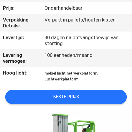
NEEM
Prijs:
Onderhandelbaar
CONTACT
Verpakking
Verpakt in pallets/houten kisten
MET
Details:
ONS
Levertijd:
30 dagen na ontvangstbewijs van
OP
storting
Levering
100 eenheden/maand
NIEUWS
vermogen:
Hoog licht:
,
mobiel lucht het werkplatform
VRAAG
Luchtwerkplatform
EEN
BESTE PRIJS
OFFERTE
SITEMAP