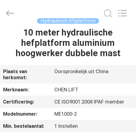
(SUZHOU)
MACHINERY
CO
LTD.
All
Hydraulisch liftplatform
Rights
Reserved.
10 meter hydraulische
HUIS
hefplatform aluminium
PRODUCTEN
hoogwerker dubbele mast
OVER
Plaats van
Oorspronkelijk uit China
herkomst:
ONS
Merknaam:
CHEN LIFT
FABRIEKSTOCHT
Certificering:
CE ISO9001:2008 IPAF member
Modelnummer:
ME1000-2
KWALITEITSCONTROLE
Min. bestelaantal:
1 Instellen