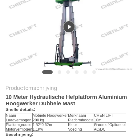
PRIVACYBELEID
Productomschrijving
10 Meter Hydraulische Hefplatform Aluminium
Hoogwerker Dubbele Mast
Snelle details:
Naam
Mobiele Hoogwerker
Merknaam
CHEN LIFT
Laadvermogen
200 kg
Platformhoogte
10m
Platformgrootte
1.52*0.62m
Kleur
Groen of Optioneel
Motorvermogen
1.1Kw
Voeding
AC/DC
Beschrijving: