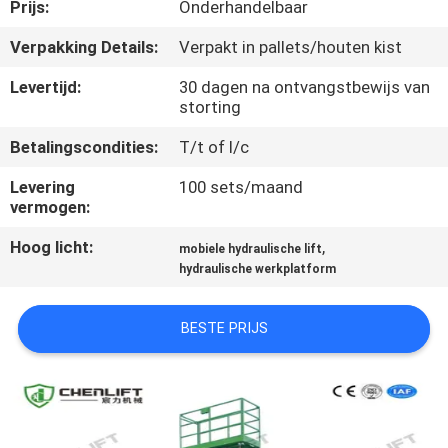
NEEM
Prijs:
Onderhandelbaar
CONTACT
Verpakking Details:
Verpakt in pallets/houten kist
MET
Levertijd:
30 dagen na ontvangstbewijs van
ONS
storting
OP
Betalingscondities:
T/t of l/c
Levering
100 sets/maand
NIEUWS
vermogen:
Hoog licht:
,
mobiele hydraulische lift
VRAAG
hydraulische werkplatform
EEN
BESTE PRIJS
OFFERTE
SITEMAP