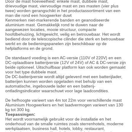
Door de mast hoeveelheid: enkele mast, dubbele mast,
drievoudige mast, viervoudige mast en zes masten (vier plus
twee) worden gerangschikt in het productassortiment van een
man die rond een hoogwerker duwt
Kenmerken niet-markerende banden en geanodiseerde
aluminium mast. Gemakkelijk rond te duwen naar de
aangewezen locaties, mooie structuur, compacte
hoofdbehuizing, lichtgewicht, veilig en betrouwbaar. Het wordt
bediend door de telescopische cilinder die sterk en betrouwbaar
werkt en de bedieningspanelen zijn beschikbaar op de
hefplatforms en de grond.
De standaard voeding is een AC-versie (110V of 220V) en een
DC-oplaadbare batterijversie (12V of 24V) of AC & DC-versie zijn
beide optioneel. Uitschuifbaar platform kan ook worden gemaakt
voor het type dubbele mast.
De DC-batterijversie wordt altijd geleverd met een batterijlader,
batterijen kunnen worden opgeladen met behulp van een
automatische, ingebouwde lader en een batterij-
ontladingsindicator waarschuwt voor lage laadcondities.
De hefhoogte varieert van 4m tot 22m voor verschillende mast
Aluminium Hoogwerkers en het laadvermogen varieert van 130
kg tot 300 kg.
Toepassingen:
Het wordt voornamelijk gebruikt voor de installatie en het
onderhoud van de smalle ruimtes zoals sterrenhotels, moderne
werkplaatsen, business hall, hotels, lobby, restaurant,