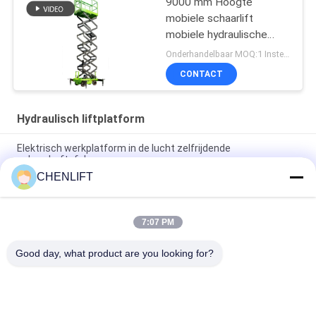
9000 mm Hoogte
mobiele schaarlift
mobiele hydraulische
liftplatform voor het
Onderhandelbaar MOQ:1 Instellen
reinigen
CONTACT
Hydraulisch liftplatform
Elektrisch werkplatform in de lucht zelfrijdende
schaarheftafel
CHENLIFT
10m Hydraulisch Lift Platform Elektrisch zelfrijdend schaarlift
met uitbreidingsplatform 450Kg Belasting
7:07 PM
10 meter hydraulische hefplatform aluminium hoogwerker
dubbele mast
Good day, what product are you looking for?
populaire categorieën
Alle