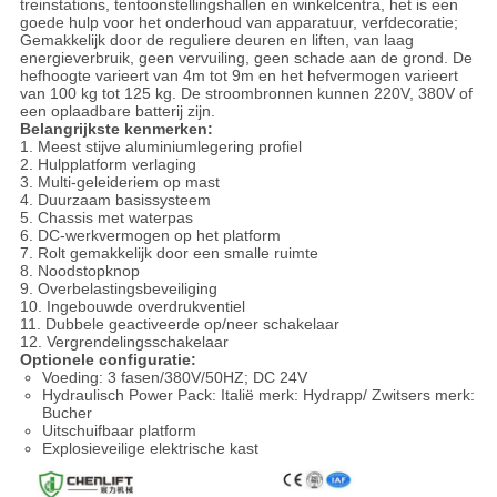
treinstations, tentoonstellingshallen en winkelcentra, het is een
goede hulp voor het onderhoud van apparatuur, verfdecoratie;
Gemakkelijk door de reguliere deuren en liften, van laag
energieverbruik, geen vervuiling, geen schade aan de grond. De
hefhoogte varieert van 4m tot 9m en het hefvermogen varieert
van 100 kg tot 125 kg. De stroombronnen kunnen 220V, 380V of
een oplaadbare batterij zijn.
Belangrijkste kenmerken:
1. Meest stijve aluminiumlegering profiel
2. Hulpplatform verlaging
3. Multi-geleideriem op mast
4. Duurzaam basissysteem
5. Chassis met waterpas
6. DC-werkvermogen op het platform
7. Rolt gemakkelijk door een smalle ruimte
8. Noodstopknop
9. Overbelastingsbeveiliging
10. Ingebouwde overdrukventiel
11. Dubbele geactiveerde op/neer schakelaar
12. Vergrendelingsschakelaar
Optionele configuratie:
Voeding: 3 fasen/380V/50HZ; DC 24V
Hydraulisch Power Pack: Italië merk: Hydrapp/ Zwitsers merk:
Bucher
Uitschuifbaar platform
Explosieveilige elektrische kast