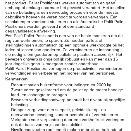
het product. Pallet Positioners werken automatisch en gaan
omhoog of omlaag naarmate het gewicht verandert. Het instellen
van de belasting is een eenvoudig proces en voor de meeste
gebruikers hoeven de veren nooit te worden vervangen. Een
schokdemper voorkomt stuiteren en alle Australische Palift Pallet
Positioners worden geleverd met een standaard
gegalvaniseerde afwerking.
Een Palift Pallet Positioner is een van de beste manieren om de
rug van werknemers te sparen. Ze houden pallets of
stellingladingen automatisch op een optimale werkhoogte bij het
laden of lossen van goederen. Ze verminderen de inspanning
die nodig is om goederen op pallets te plaatsen aanzienlijk. Het
bewezen ontwerp is ongelooflijk robuust en kan meer dan 15
jaar dagelijks gebruik meegaan zonder onderhoud.
Palift Pallet Positioners verhogen de productiviteit, verminderen
verwondingen en verbeteren het moreel van het personeel.
Kenmerken
Robuust stalen buizenframe voor ladingen tot 2000 kg.
Zware veren gekalibreerd om de pallet op de meest handige
laad- en loshoogte te brengen.
Bewezen verbindingsontwerp behoudt het niveau bij ongelijke
belasting.
Demper zorgt voor een soepele, geleidelijke op- en
neerwaartse beweging, zonder overshoot of veerstuiteren.
Vorkgaten voor verplaatsing door een vorkheftruck verlengen
ook de basis voor vrijstaande stabiliteit.
Nivelleringsvoeten (optioneel) maken gebruik op hellende of