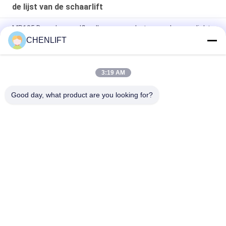
de lijst van de schaarlift
MP105 Draagbare zelflaadkarren voor het verwerken van licht
materiaal
CHENLIFT
1110 mm palletpal lading heftafel hefboomlader voor 2000 kg
3:19 AM
Zware industriële enkele schaarlift, solide en duurzame
hefoplossing
Good day, what product are you looking for?
populaire categorieën
Alle
Hydraulisch 
Zelfrijdende 
Liftplatform
Schaarhoogwerker
Mobiele Schaarlift
Mini Scissor Lift
Verticaal 
Luchtwerkplatform
Hefplatform