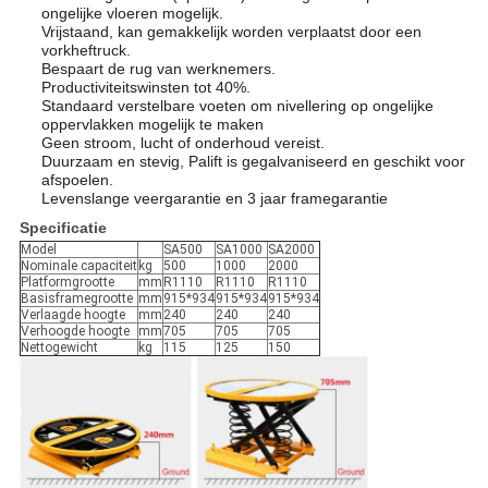
ongelijke vloeren mogelijk.
Vrijstaand, kan gemakkelijk worden verplaatst door een
vorkheftruck.
Bespaart de rug van werknemers.
Productiviteitswinsten tot 40%.
Standaard verstelbare voeten om nivellering op ongelijke
oppervlakken mogelijk te maken
Geen stroom, lucht of onderhoud vereist.
Duurzaam en stevig, Palift is gegalvaniseerd en geschikt voor
afspoelen.
Levenslange veergarantie en 3 jaar framegarantie
Specificatie
Model
SA500
SA1000
SA2000
Nominale capaciteit
kg
500
1000
2000
Platformgrootte
mm
R1110
R1110
R1110
Basisframegrootte
mm
915*934
915*934
915*934
Verlaagde hoogte
mm
240
240
240
Verhoogde hoogte
mm
705
705
705
Nettogewicht
kg
115
125
150