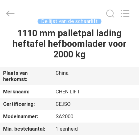
(SUZHOU)
MACHINERY
CO
LTD.
All
De lijst van de schaarlift
Rights
Reserved.
1110 mm palletpal lading
HUIS
heftafel hefboomlader voor
PRODUCTEN
2000 kg
OVER
Plaats van
China
herkomst:
ONS
Merknaam:
CHEN LIFT
FABRIEKSTOCHT
Certificering:
CE,ISO
Modelnummer:
SA2000
KWALITEITSCONTROLE
Min. bestelaantal:
1 eenheid