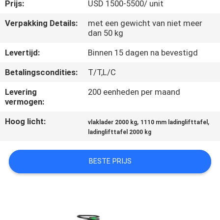
NEEM
Prijs:
USD 1500-5500/ unit
CONTACT
Verpakking Details:
met een gewicht van niet meer
dan 50 kg
MET
ONS
Levertijd:
Binnen 15 dagen na bevestigd
OP
Betalingscondities:
T/T,L/C
Levering
200 eenheden per maand
NIEUWS
vermogen:
Hoog licht:
,
,
vlaklader 2000 kg
1110 mm ladinglifttafel
VRAAG
ladinglifttafel 2000 kg
EEN
BESTE PRIJS
OFFERTE
SITEMAP