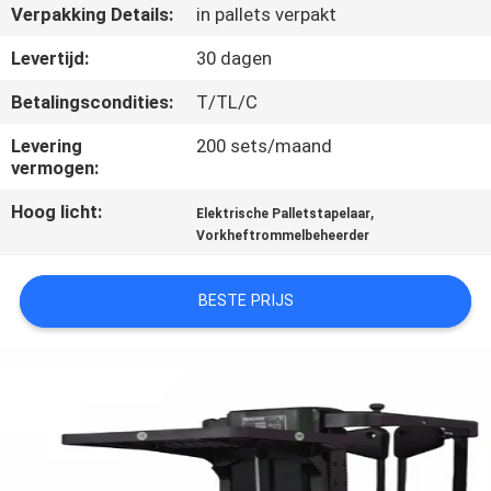
NEEM
Verpakking Details:
in pallets verpakt
CONTACT
Levertijd:
30 dagen
MET
Betalingscondities:
T/TL/C
ONS
Levering
200 sets/maand
OP
vermogen:
Hoog licht:
,
Elektrische Palletstapelaar
NIEUWS
Vorkheftrommelbeheerder
VRAAG
BESTE PRIJS
EEN
OFFERTE
SITEMAP