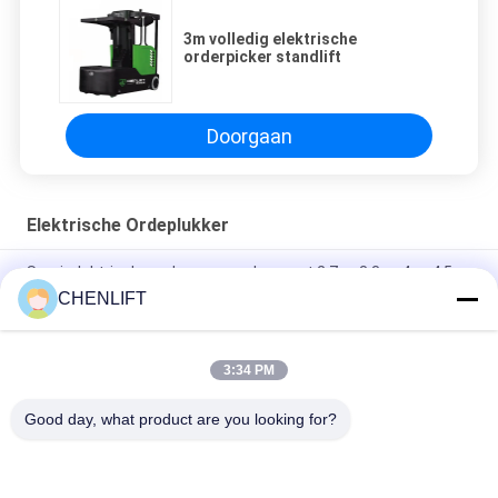
3m volledig elektrische
orderpicker standlift
Doorgaan
Elektrische Ordeplukker
Semi-elektrische orderverzamelaar met 2,7 m 3,3 m 4 m 4,5 m
hefhoogte
CHENLIFT
FSEP Model Zelfrijdend Volledig Elektrisch Aerial Order Picker
Aanpasbare kleur
3:34 PM
Zelfrijdende luchtbestelmachine, volledig elektrisch
Good day, what product are you looking for?
populaire categorieën
Alle