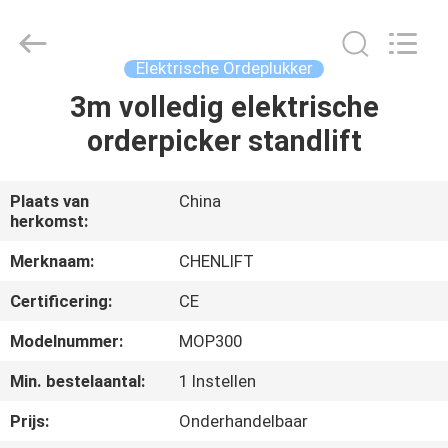
(SUZHOU)
MACHINERY
CO
LTD.
All
Elektrische Ordeplukker
Rights
Reserved.
3m volledig elektrische
HUIS
orderpicker standlift
PRODUCTEN
Plaats van
China
herkomst:
OVER
ONS
Merknaam:
CHENLIFT
Certificering:
CE
FABRIEKSTOCHT
Modelnummer:
MOP300
Min. bestelaantal:
1 Instellen
KWALITEITSCONTROLE
Prijs:
Onderhandelbaar