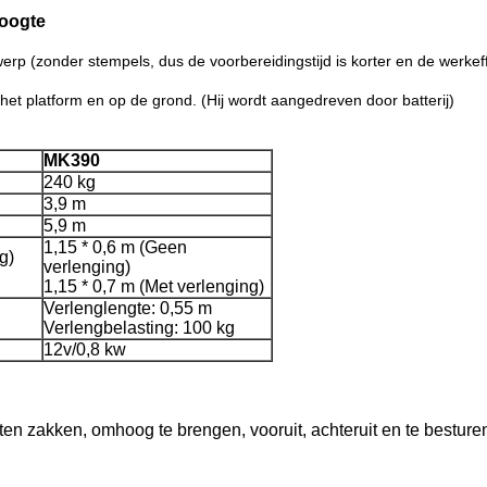
Hoogte
p (zonder stempels, dus de voorbereidingstijd is korter en de werkeffi
t platform en op de grond. (Hij wordt aangedreven door batterij)
MK390
240 kg
3,9 m
5,9 m
1,15 * 0,6 m (Geen
g)
verlenging)
1,15 * 0,7 m (Met verlenging)
Verlenglengte: 0,55 m
Verlengbelasting: 100 kg
12v/0,8 kw
en zakken, omhoog te brengen, vooruit, achteruit en te besturen