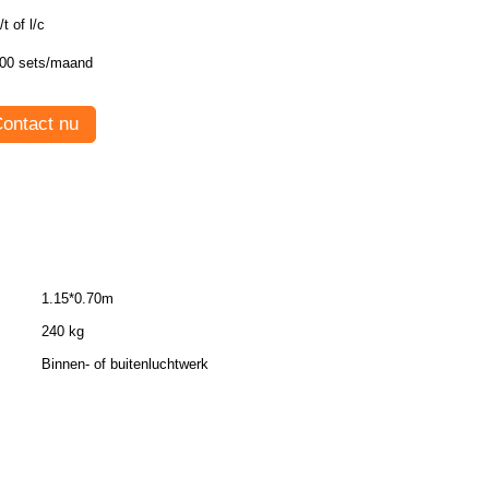
/t of l/c
00 sets/maand
ontact nu
1.15*0.70m
240 kg
Binnen- of buitenluchtwerk