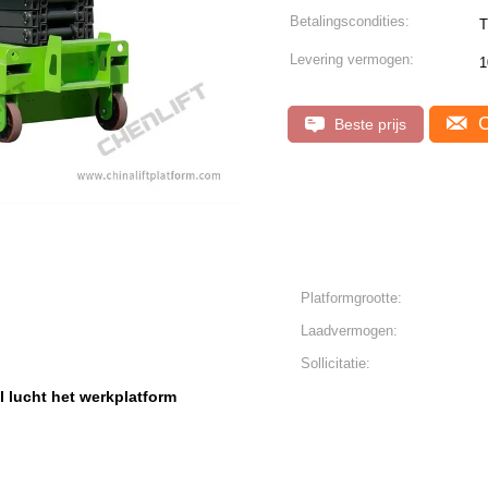
Betalingscondities:
T
Levering vermogen:
1
C
Beste prijs
Platformgrootte:
Laadvermogen:
Sollicitatie:
l lucht het werkplatform