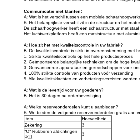
:
Communicatie met klanten
A: Wat is het verschil tussen een mobiele schaarhoogwerk
B: Het belangrijkste verschil zit in de structuur en het mater
De schaarhoogwerker heeft een schaarstructuur met staal
Het luchtwerkplatform heeft een maststructuur met alumin
A: Hoe zit het met kwaliteitscontrole in uw fabriek?
B: De kwaliteitscontrole is strikt in overeenstemming met
1. Strikte kwaliteitscontrole op het hele productieproces
2. Geïmporteerde belangrijke technieken om de hoge kwali
3. Geavanceerde apparatuur en gereedschappen voor onde
4. 100% strikte controle van producten vóór verzending
5. Alle kwaliteitsklachten en verbeteringsvereisten worden al
A: Wat is de levertijd voor uw goederen?
B: Het is 30 dagen na orderbevestiging
A: Welke reserveonderdelen kunt u aanbieden?
B: We bieden de volgende reserveonderdelen gratis aan 
Item
Hoeveelheid
Zekering
3
"O" Rubberen afdichtingen
3
Φ11