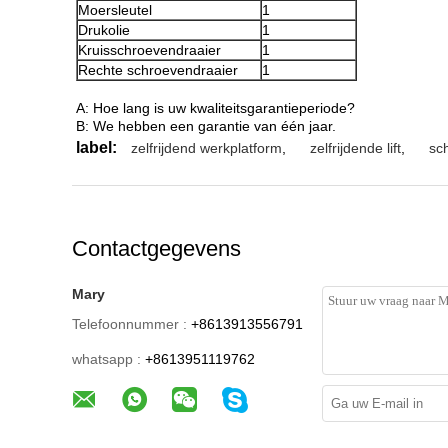
Moersleutel
1
Drukolie
1
Kruisschroevendraaier
1
Rechte schroevendraaier
1
A: Hoe lang is uw kwaliteitsgarantieperiode?
B: We hebben een garantie van één jaar.
label:
zelfrijdend werkplatform
,
zelfrijdende lift
,
sch
Contactgegevens
Mary
Telefoonnummer :
+8613913556791
whatsapp :
+8613951119762