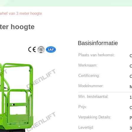
arhef van 3 meter hoogte
ter hoogte
Basisinformatie
Plaats van herkomst:
C
Merknaam:
C
Certificering:
Modelnummer:
M
Min. bestelaantal:
1
Prijs:
O
Verpakking Details:
P
Levertijd:
3