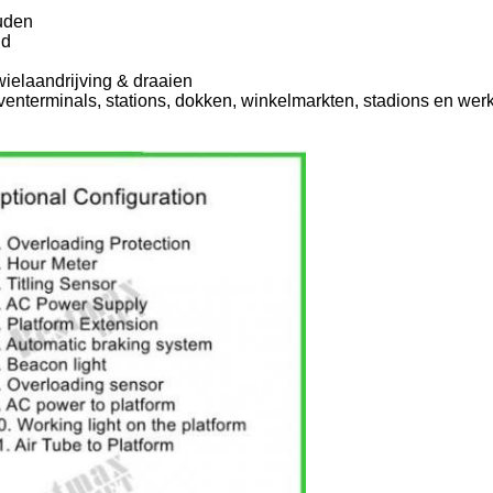
uden
id
wielaandrijving & draaien
venterminals, stations, dokken, winkelmarkten, stadions en wer