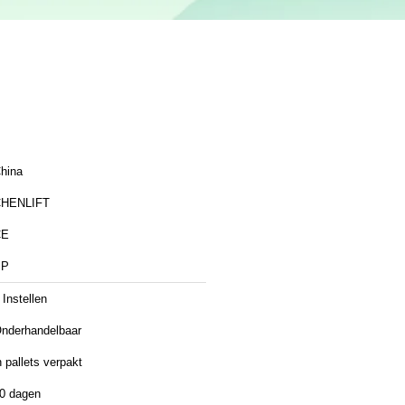
hina
HENLIFT
CE
SP
 Instellen
nderhandelbaar
n pallets verpakt
0 dagen