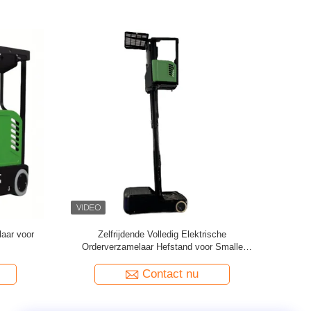
andmatig
Enkele Mast Handmatige Duwbare Aluminium
unctie
Werkplatform
Contact nu