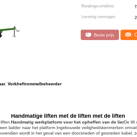
Betalingscondities:
T
Levering vermogen:
2
C
Beste prijs
aar
Vorkheftrommelbeheerder
,
Handmatige liften met de liften met de liften
iften.
Handmatig werkplatform voor het opheffen van de lier
De lif
een ladder naar het platform.Ingebouwde veiligheidskenmerken omvatte
ovendien wordt in het geval van een doorsneden of gesneden kabel, z