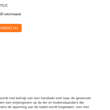
/TL/C
00 sets/maand
ontact nu
t wordt met behulp van een handwiel snel naar de gewenste
n een wrijvingsrem op de lier en buitenstaanders die
odra de spanning van de kabel wordt losgelaten, een met