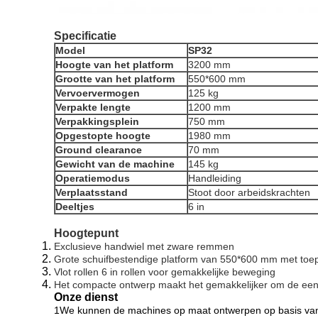
Specificatie
Model
SP32
Hoogte van het platform
3200 mm
Grootte van het platform
550*600 mm
Vervoervermogen
125 kg
Verpakte lengte
1200 mm
Verpakkingsplein
750 mm
Opgestopte hoogte
1980 mm
Ground clearance
70 mm
Gewicht van de machine
145 kg
Operatiemodus
Handleiding
Verplaatsstand
Stoot door arbeidskrachten
Deeltjes
6 in
Hoogtepunt
Exclusieve handwiel met zware remmen
Grote schuifbestendige platform van 550*600 mm met toepl
Vlot rollen 6 in rollen voor gemakkelijke beweging
Het compacte ontwerp maakt het gemakkelijker om de een
Onze dienst
1We kunnen de machines op maat ontwerpen op basis van