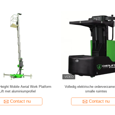
ele schaarhef van 3 meter hoogte
Enkelvoudige mast hoogwerker h
duwen verticale lift met kantelf
Contact nu
Contact nu