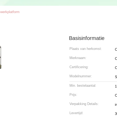
t-werkplatform
Basisinformatie
Plaats van herkomst:
C
Merknaam:
C
Certificering:
Modelnummer:
Min. bestelaantal:
1
Prijs:
O
Verpakking Details:
i
Levertijd:
3