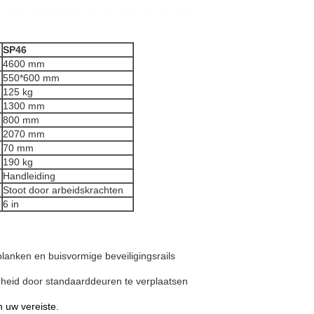
SP46
4600 mm
550*600 mm
125 kg
1300 mm
800 mm
2070 mm
70 mm
190 kg
Handleiding
Stoot door arbeidskrachten
6 in
anken en buisvormige beveiligingsrails
heid door standaarddeuren te verplaatsen
 uw vereiste.