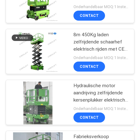
PRIVACYBELEID
mobiele schaarhef 240
Onderhandelbaar MOQ:1 Instellen
kg laadvermogen
CONTACT
8m 450Kg laden
zelfrijdende schaarhef
elektrisch rijden met CE-
certificaat
Onderhandelbaar MOQ:1 Instellen
CONTACT
Hydraulische motor
aandrijving zelfrijdende
kersenplukker elektrische
schaar liften
Onderhandelbaar MOQ:1 Instellen
toegangsplatform voor
CONTACT
luchtwerk
Fabrieksverkoop