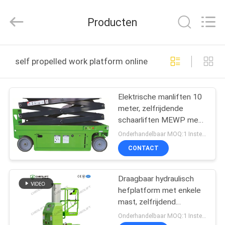
(SUZHOU)
MACHINERY
CO
Producten
LTD.
All
Rights
Reserved.
HUIS
self propelled work platform online fabricage
PRODUCTEN
Elektrische manliften 10
meter, zelfrijdende
OVER
schaarliften MEWP met
ONS
uitbreidbaar platform
Onderhandelbaar MOQ:1 Instellen
CONTACT
FABRIEKSTOCHT
Draagbaar hydraulisch
hefplatform met enkele
KWALITEITSCONTROLE
mast, zelfrijdend
werkplatform 6m
Onderhandelbaar MOQ:1 Instellen