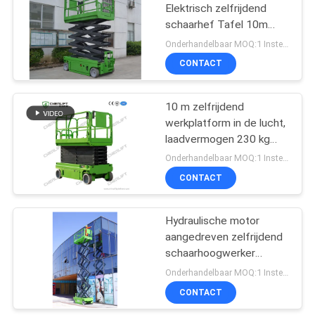
Elektrisch zelfrijdend
schaarhef Tafel 10m
Platformhoogte 320kg
Onderhandelbaar MOQ:1 Instellen
Laadcapaciteit
CONTACT
10 m zelfrijdend
werkplatform in de lucht,
laadvermogen 230 kg
met verlengplatform
Onderhandelbaar MOQ:1 Instellen
CONTACT
Hydraulische motor
aangedreven zelfrijdend
schaarhoogwerker
platform 12m
Onderhandelbaar MOQ:1 Instellen
werkhoogte
CONTACT