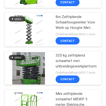
NEEM
CONTACT
CONTACT
8m Zelfrijdende
MET
Schaarhoogwerker Voor
ONS
Werk op Hoogte Met
OP
230Kg Laadvermogen
Onderhandelbaar MOQ:1 Instellen
CONTACT
NIEUWS
320 kg zelfrijdend
schaarhef met
VRAAG
uitbreidingswerkplatform
EEN
Onderhandelbaar MOQ:1 Instellen
OFFERTE
CONTACT
Mini zelfrijdende
SITEMAP
schaarhef MEWP 3
meter Elektrische