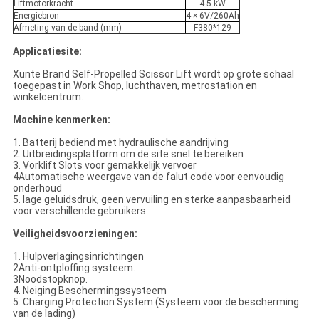
Liftmotorkracht
4.5 kW
Energiebron
4 × 6V/260Ah
Afmeting van de band (mm)
F380*129
Applicatiesite:
Xunte Brand Self-Propelled Scissor Lift wordt op grote schaal
toegepast in Work Shop, luchthaven, metrostation en
winkelcentrum.
Machine kenmerken:
1. Batterij bediend met hydraulische aandrijving
2. Uitbreidingsplatform om de site snel te bereiken
3. Vorklift Slots voor gemakkelijk vervoer
4Automatische weergave van de falut code voor eenvoudig
onderhoud
5. lage geluidsdruk, geen vervuiling en sterke aanpasbaarheid
voor verschillende gebruikers
Veiligheidsvoorzieningen:
1. Hulpverlagingsinrichtingen
2Anti-ontploffing systeem.
3Noodstopknop.
4. Neiging Beschermingssysteem
5. Charging Protection System (Systeem voor de bescherming
van de lading)