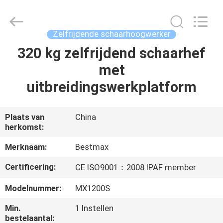
(SUZHOU)
MACHINERY
CO
LTD.
All
Zelfrijdende schaarhoogwerker
Rights
Reserved.
320 kg zelfrijdend schaarhef
HUIS
met
PRODUCTEN
uitbreidingswerkplatform
OVER
Plaats van
China
herkomst:
ONS
Merknaam:
Bestmax
FABRIEKSTOCHT
Certificering:
CE ISO9001：2008 IPAF member
Modelnummer:
MX1200S
KWALITEITSCONTROLE
Min.
1 Instellen
bestelaantal: