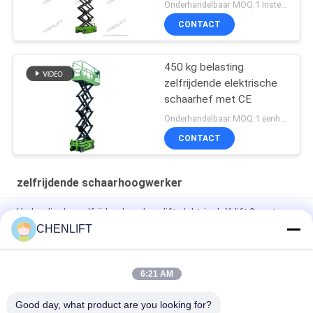
230Kg Laadvermogen
Onderhandelbaar MOQ:1 Instellen
CONTACT
450 kg belasting
zelfrijdende elektrische
schaarhef met CE
Onderhandelbaar MOQ:1 eenheid
CONTACT
zelfrijdende schaarhoogwerker
Hydraulische zelfrijdende schaarlift elektrisch X-lift 8 meter
450 kg laadvermogen
CHENLIFT
6m platformhoogte zelfrijdende schaarlift met
verlengplatform
6:21 AM
MC1000 12 m werkhoogte Crawler zelfrijdende schaarhef
Good day, what product are you looking for?