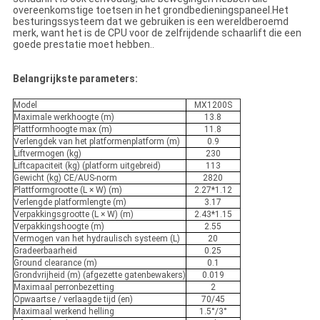
overeenkomstige toetsen in het grondbedieningspaneel.Het
besturingssysteem dat we gebruiken is een wereldberoemd
merk, want het is de CPU voor de zelfrijdende schaarlift die een
goede prestatie moet hebben..
Belangrijkste parameters:
Model
MX1200S
Maximale werkhoogte (m)
13.8
Plattformhoogte max (m)
11.8
Verlengdek van het platformenplatform (m)
0.9
Liftvermogen (kg)
230
Liftcapaciteit (kg) (platform uitgebreid)
113
Gewicht (kg) CE/AUS-norm
2820
Plattformgrootte (L × W) (m)
2.27*1.12
Verlengde platformlengte (m)
3.17
Verpakkingsgrootte (L × W) (m)
2.43*1.15
Verpakkingshoogte (m)
2.55
Vermogen van het hydraulisch systeem (L)
20
Gradeerbaarheid
0.25
Ground clearance (m)
0.1
Grondvrijheid (m) (afgezette gatenbewakers)
0.019
Maximaal perronbezetting
2
Opwaartse / verlaagde tijd (en)
70/45
Maximaal werkend helling
1.5°/3°