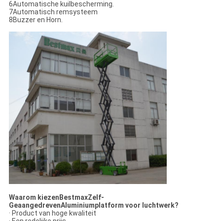
6Automatische kuilbescherming.
7Automatisch remsysteem
8Buzzer en Horn.
Waarom kiezen
Bestmax
Zelf
-
Geaangedreven
Aluminiumplatform voor luchtwerk
?
· Product van hoge kwaliteit
· Een redelijke prijs