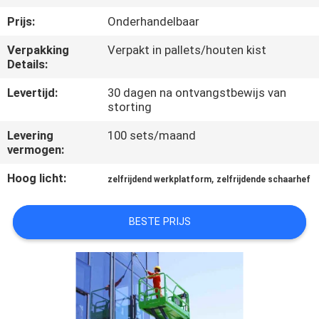
NEEM
Prijs:
Onderhandelbaar
CONTACT
Verpakking
Verpakt in pallets/houten kist
MET
Details:
ONS
Levertijd:
30 dagen na ontvangstbewijs van
OP
storting
Levering
100 sets/maand
NIEUWS
vermogen:
Hoog licht:
,
zelfrijdend werkplatform
zelfrijdende schaarhef
VRAAG
EEN
BESTE PRIJS
OFFERTE
SITEMAP