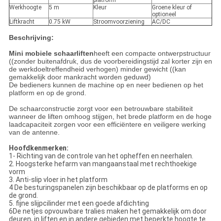
platform
Werkhoogte
5 m
Kleur
Groene kleur of
optioneel
Liftkracht
0.75 kW
Stroomvoorziening
AC/DC
Beschrijving:
Mini mobiele schaarliften
heeft een compacte ontwerpstructuur
((zonder buitenafdruk, dus de voorbereidingstijd zal korter zijn en
de werkdoeltreffendheid verhogen) minder gewicht ((kan
gemakkelijk door mankracht worden geduwd)
De bedieners kunnen de machine op en neer bedienen op het
platform en op de grond.
De schaarconstructie zorgt voor een betrouwbare stabiliteit
wanneer de liften omhoog stijgen, het brede platform en de hoge
laadcapaciteit zorgen voor een efficiëntere en veiligere werking
van de antenne.
Hoofdkenmerken:
1- Richting van de controle van het opheffen en neerhalen.
2. Hoogsterke hefarm van mangaanstaal met rechthoekige
vorm
3. Anti-slip vloer in het platform
4 De besturingspanelen zijn beschikbaar op de platforms en op
de grond.
5. fijne slijpcilinder met een goede afdichting
6De netjes opvouwbare tralies maken het gemakkelijk om door
deuren, in liften en in andere gebieden met beperkte hoogte te