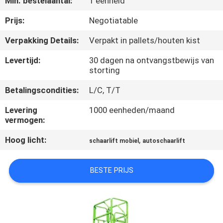
Min. bestelaantal:
1 eenheid
NEEM
CONTACT
Prijs:
Negotiatable
MET
Verpakking Details:
Verpakt in pallets/houten kist
ONS
Levertijd:
30 dagen na ontvangstbewijs van
OP
storting
Betalingscondities:
L/C, T/T
NIEUWS
Levering
1000 eenheden/maand
vermogen:
VRAAG
Hoog licht:
,
schaarlift mobiel
autoschaarlift
EEN
OFFERTE
BESTE PRIJS
SITEMAP