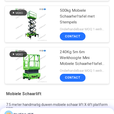
500kg Mobiele
Schaarheftafel met
Stempels
Onderhandelbaar MOQ:1 eenheid
CONTACT
240Kg 5m 6m
Werkhoogte Mini
Mobiele Schaarheftafel
Met Uitbreidingsplatform
Onderhandelbaar MOQ:1 eenheid
CONTACT
Mobiele Schaarlift
7.5 meter handmatig duwen mobiele schaar lift X-lift platform
500kg