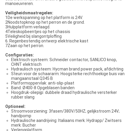
manoeuvreren.
Veiligheidsmaatregelen:
1De werkspanning op het platform is 24V.
2Noodstopknop op het perron en de grond.
3Hulpplatform verlaagd.
4Teleskopbeentjes op het chassis
5Veiligheid bij slangontploffing
6. Regenbestendig ontwerp elektrische kast
7Zaan op het perron.
Configuraties:
Elektrisch systeem: Schneider contactor, SANLICO knop,
CHNT elektrisch
Hydraulisch systeem: Hycman brand power pack, afdichting
Steun voor de schaararm: Hoogsterke rechthoekige buis van
mangaanstaal Q345 B
Platformoppervlak: anti-slip-plaat
Band: Ø400-8 Opgeblasen banden
Hoogdruk-oliepijp: dubbele draad hydraulische versterker
rubber slang
Optioneel:
Stroomvoorziening: 3fasen/380V/50HZ; gelijkstroom 24V;
handpomp
Hydraulische aandrijving: Italiaans merk: Hydrapp/ Zwitsers
merk: Bucher
Verlengplatform