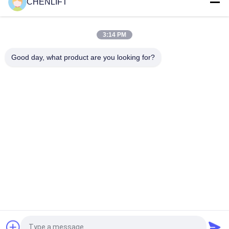
CHENLIFT
14M Kleine Elektrische Schaarhoogwerker Met Gemotoriseerd
Apparaat Laadvermogen Van 450Kg
3:14 PM
Mini Handbediende 3,9 Meter Hoogwerkplatform met Anti-Slip
Traanplaat
Good day, what product are you looking for?
populaire categorieën
Alle
Hydraulisch 
Zelfrijdende 
Liftplatform
Schaarhoogwerker
Mobiele Schaarlift
Mini Scissor Lift
Verticaal 
Luchtwerkplatform
Hefplatform
Elektrische 
Boomlift
Ordeplukker