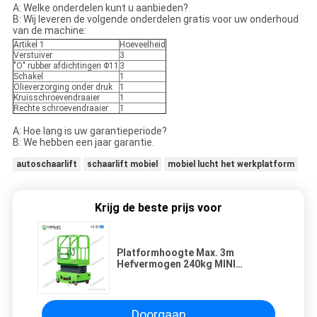
A: Welke onderdelen kunt u aanbieden?
B: Wij leveren de volgende onderdelen gratis voor uw onderhoud
van de machine:
Artikel 1
Hoeveelheid
Verstuiver
3
"O" rubber afdichtingen Φ11
3
Schakel
1
Olieverzorging onder druk
1
Kruisschroevendraaier
1
Rechte schroevendraaier
1
A: Hoe lang is uw garantieperiode?
B: We hebben een jaar garantie.
autoschaarlift
schaarlift mobiel
mobiel lucht het werkplatform
Krijg de beste prijs voor
Platformhoogte Max. 3m
Hefvermogen 240kg MINI
Hydraulische Mobiele
Schaarhoogwerker
Doorgaan