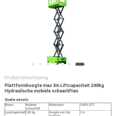
PRIVACYBELEID
Productomschrijving
Plattformhoogte max 3m Liftcapaciteit 240kg
Hydraulische mobiele schaarliften
Snelle details:
Naam
Mobiele
Merknaam
CHEN LIFT
schaarhef
Laadcapaciteit
240 kg
Hoogte van het
3 m