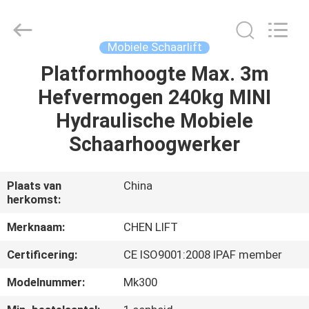
(SUZHOU)
MACHINERY
CO
LTD.
All
Mobiele Schaarlift
Rights
Reserved.
Platformhoogte Max. 3m
HUIS
Hefvermogen 240kg MINI
PRODUCTEN
Hydraulische Mobiele
Schaarhoogwerker
OVER
ONS
Plaats van
China
herkomst:
FABRIEKSTOCHT
Merknaam:
CHEN LIFT
Certificering:
CE ISO9001:2008 IPAF member
KWALITEITSCONTROLE
Modelnummer:
Mk300