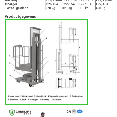
Batterij
12V/120Ah
12V/120Ah
12V/120Ah
12V/120Ah
Charger
12V/15A
12V/15A
12V/15A
12V/15A
Totaal gewicht
270 kg
320 kg
380 kg
420 kg
Productgegevens