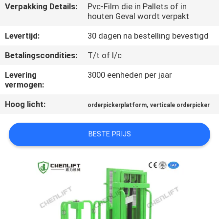
NEEM
Verpakking Details:
Pvc-Film die in Pallets of in
houten Geval wordt verpakt
CONTACT
MET
Levertijd:
30 dagen na bestelling bevestigd
ONS
Betalingscondities:
T/t of l/c
OP
Levering
3000 eenheden per jaar
vermogen:
NIEUWS
Hoog licht:
,
orderpickerplatform
verticale orderpicker
VRAAG
BESTE PRIJS
EEN
OFFERTE
SITEMAP