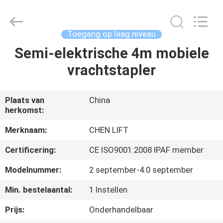
(SUZHOU)
MACHINERY
CO
LTD.
All
Toegang op laag niveau
Rights
Reserved.
Semi-elektrische 4m mobiele
HUIS
vrachtstapler
PRODUCTEN
Plaats van
China
herkomst:
OVER
ONS
Merknaam:
CHEN LIFT
Certificering:
CE ISO9001:2008 IPAF member
FABRIEKSTOCHT
Modelnummer:
2 september-4.0 september
Min. bestelaantal:
1 Instellen
KWALITEITSCONTROLE
Prijs:
Onderhandelbaar