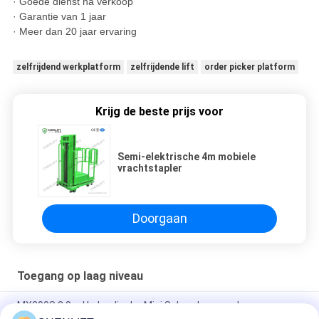
· Goede dienst na verkoop
· Garantie van 1 jaar
· Meer dan 20 jaar ervaring
zelfrijdend werkplatform
zelfrijdende lift
order picker platform
Krijg de beste prijs voor
Semi-elektrische 4m mobiele
vrachtstapler
Doorgaan
Toegang op laag niveau
MX390S 3,9m Hydraulische Mini Schaarhoogwerker voor
Luchtwerk