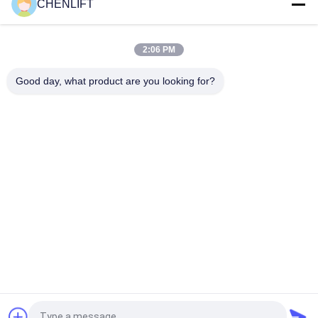
CHENLIFT
Mini mobiele schaarhef van 3 meter hoogte
2:06 PM
Enkelvoudige mast hoogwerker handmatig duwen verticale lift
met kantelfunctie
Good day, what product are you looking for?
populaire categorieën
Alle
Hydraulisch 
Zelfrijdende 
Liftplatform
Schaarhoogwerker
Mobiele Schaarlift
Mini Scissor Lift
Verticaal 
Luchtwerkplatform
Hefplatform
Elektrische 
Boomlift
Ordeplukker