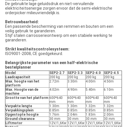
De gebruikte lage geluidsdruk en niet-vervuilende
elektriciteitsenergie zorgen ervoor dat de semi-elektrische
orderpicker milieuvriendelijk is.
Betrouwbaarheid:
Een passende bescherming van remmen en bouten om een
veilig gebruik te garanderen.
Stijf stalen carrosserieontwerp om een stabiele werking te
garanderen.
Strikt kwaliteitscontrolesysteem:
ISO9001-2008, CE goedgekeurd.
Belangrijkste parameter van een half-elektrische
bestelplanner
Model
SEP2-2.7
SEP2-3.3
SEP2-4.0
SEP2-4.5
Laadcapaciteit
200 kg
200 kg
200 kg
200 kg
Max. hoogte van het
2.72m
3.30m
4.00m
4.50m
platform
Max. Hoogte van de
4.02m
4.90m
5.40m
6.10m
machine
Grootte van het platform
600*640
600*640
600*640
600*640
mm
mm
mm
mm
Verpakte lengte
1.30m
1.30m
1.32m
1.32m
Verpakkingsplein
0.85m
0.85m
0.85m
0.85m
Opgestopte hoogte
1.76m
2.04m
1.83m
2.00m
Ground clearance
30 mm
30 mm
30 mm
30 mm
Liftmotor
12V/1,6Kw
12V/1,6Kw
12V/1,6Kw
12V/1,6Kw