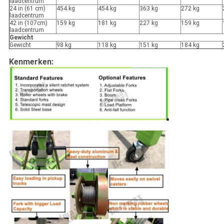
laadcentrum
24 in (61 cm)
454 kg
454 kg
363 kg
272 kg
laadcentrum
42 in (107cm)
159 kg
181 kg
227 kg
159 kg
laadcentrum
Gewicht
Gewicht
98 kg
118 kg
151 kg
184 kg
Kenmerken: