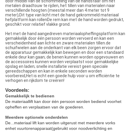
door middel van de schommeling van de handstaaf om het
metalen draadtouw te rijden, het tillen van materialen naar
verschillende hoogten (meestal meer dan 4 meter tot 9
meter);Dit type van licht met de hand gekrommeld materiaal
hefplatform kan rollenDe rem kan met de hand worden gedrukt,
geschikt voor relatief vlakke grond.
Het met de hand aangedreven materiaalopheffingsplatform kan
gemakkelijk door één persoon worden vervoerd en kan een
verscheidenheid aan lichte en zware materialen tillen.de
schuifwielen aan de onderkant van elk been zorgen ervoor dat
de apparatuur gemakkelijk kan bewegen en door een standaard
enkele deur kan gaan; de benen kunnen worden opgevouwen en
de accessoires kunnen worden verplaatst voor gemakkelijke
opslag en laden; snelle installatie vereist geen speciale
gereedschappen en kan in enkele seconden worden
voorbereid,Het is echt een goede hulp voor u om efficiëntie te
verhogen en rijkdom te creëren!
Voordeel
s:
Gemakkelijk te bedienen
De materiaallift kan door één persoon worden bediend voor
het
opheffen en verplaatsen van de goederen.
Meerdere optionele onderdelen
De...
materiaal lift kan worden uitgerust met meerdere vork
s
en
het vuurtorenapparaat
(
gebruikt voor noodverlichting en