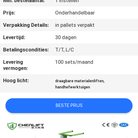
Min. bestelaantal:
1 Instellen
NEEM
CONTACT
Prijs:
Onderhandelbaar
MET
Verpakking Details:
in pallets verpakt
ONS
Levertijd:
30 dagen
OP
Betalingscondities:
T/T, L/C
Levering
100 sets/maand
NIEUWS
vermogen:
Hoog licht:
,
draagbare materialenliften
VRAAG
handhefwerktuigen
EEN
OFFERTE
BESTE PRIJS
SITEMAP