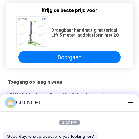
Krijg de beste prijs voor
Draagbaar handmatig materiaal
Lift 5 meter laadplatform met 200
kg nominale belasting
Doorgaan
Toegang op laag niveau
MX390S 3,9m Hydraulische Mini Schaarhoogwerker voor
Luchtwerk
CHENLIFT
Mini mobiele schaarhef van 3 meter hoogte
2:13 PM
Enkelvoudige mast hoogwerker handmatig duwen verticale lift
met kantelfunctie
Good day, what product are you looking for?