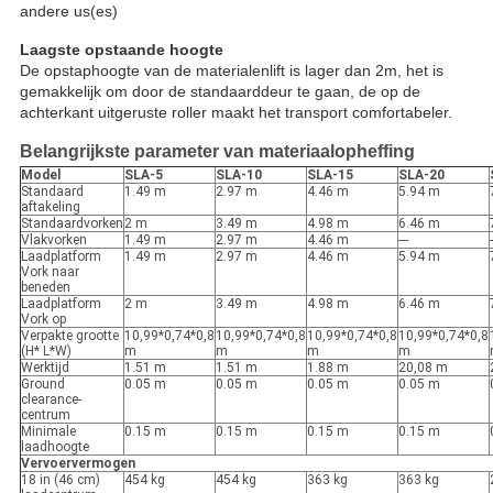
andere us
(es)
Laagste opstaande hoogte
De opstaphoogte van de materialenlift is lager dan 2m, het is
gemakkelijk om door de standaarddeur te gaan, de op de
achterkant uitgeruste roller maakt het transport comfortabeler.
Belangrijkste parameter van materiaalopheffing
Model
SLA-5
SLA-10
SLA-15
SLA-20
Standaard
1.49 m
2.97 m
4.46 m
5.94 m
aftakeling
Standaardvorken
2 m
3.49 m
4.98 m
6.46 m
Vlakvorken
1.49 m
2.97 m
4.46 m
---
-
Laadplatform
1.49 m
2.97 m
4.46 m
5.94 m
Vork naar
beneden
Laadplatform
2 m
3.49 m
4.98 m
6.46 m
Vork op
Verpakte grootte
10,99*0,74*0,8
10,99*0,74*0,8
10,99*0,74*0,8
10,99*0,74*0,8
(H* L*W)
m
m
m
m
Werktijd
1.51 m
1.51 m
1.88 m
20,08 m
Ground
0.05 m
0.05 m
0.05 m
0.05 m
clearance-
centrum
Minimale
0.15 m
0.15 m
0.15 m
0.15 m
laadhoogte
Vervoervermogen
18 in (46 cm)
454 kg
454 kg
363 kg
363 kg