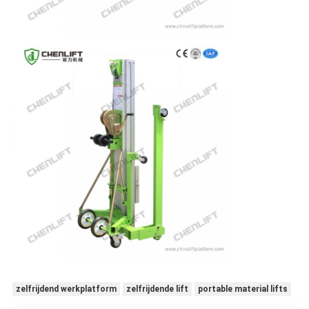
zelfrijdend werkplatform
zelfrijdende lift
portable material lifts