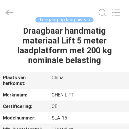
(SUZHOU)
MACHINERY
CO
LTD.
All
Toegang op laag niveau
Rights
Reserved.
Draagbaar handmatig
HUIS
materiaal Lift 5 meter
PRODUCTEN
laadplatform met 200 kg
nominale belasting
OVER
ONS
Plaats van
China
herkomst:
FABRIEKSTOCHT
Merknaam:
CHEN LIFT
Certificering:
CE
KWALITEITSCONTROLE
Modelnummer:
SLA-15