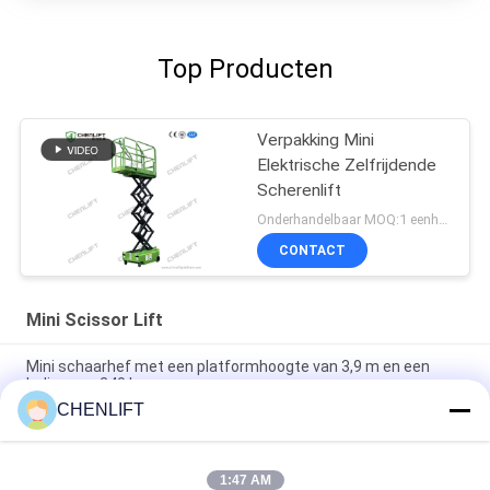
Top Producten
Verpakking Mini
Elektrische Zelfrijdende
Scherenlift
Onderhandelbaar MOQ:1 eenheid
CONTACT
Mini Scissor Lift
Mini schaarhef met een platformhoogte van 3,9 m en een
lading van 240 kg
CHENLIFT
MX300S 3m 240kg Laadvermogen Mini Model Zelfrijdende
Schaarhoogwerker Met Hydraulische Draaiwiel
1:47 AM