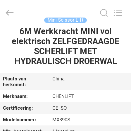
(SUZHOU)
MACHINERY
CO
LTD.
All
Mini Scissor Lift
Rights
Reserved.
6M Werkkracht MINI vol
HUIS
elektrisch ZELFGEDRAAGDE
PRODUCTEN
SCHERLIFT MET
HYDRAULISCH DROERWAL
OVER
ONS
Plaats van
China
herkomst:
FABRIEKSTOCHT
Merknaam:
CHENLIFT
Certificering:
CE ISO
KWALITEITSCONTROLE
Modelnummer:
MX390S