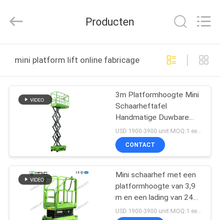
(SUZHOU)
MACHINERY
CO
Producten
LTD.
All
Rights
Reserved.
HUIS
mini platform lift online fabricage
PRODUCTEN
3m Platformhoogte Mini
Schaarheftafel
OVER
Handmatige Duwbare
ONS
Hoogwerkplatform met
USD 1900-3900 unit MOQ:1 eenheid
CE
CONTACT
FABRIEKSTOCHT
Mini schaarhef met een
platformhoogte van 3,9
KWALITEITSCONTROLE
m en een lading van 240
kg
USD 1900-3900 unit MOQ:1 eenheid