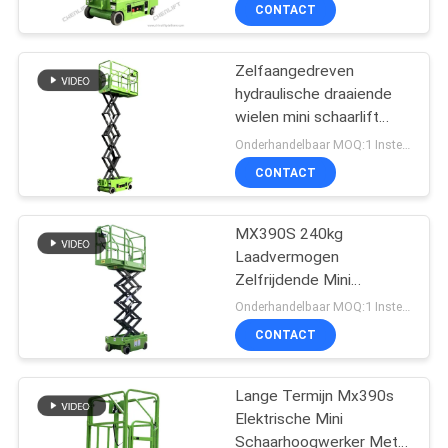
NEEM
CONTACT
CONTACT
Zelfaangedreven
MET
hydraulische draaiende
ONS
wielen mini schaarlift
OP
werkplatform voor 1
Onderhandelbaar MOQ:1 Instellen
persoon
CONTACT
NIEUWS
MX390S 240kg
Laadvermogen
VRAAG
Zelfrijdende Mini
EEN
Schaarhoogwerker
Onderhandelbaar MOQ:1 Instellen
Hydraulische Draaiwiel
OFFERTE
CONTACT
Lange Termijn Mx390s
SITEMAP
Elektrische Mini
Schaarhoogwerker Met