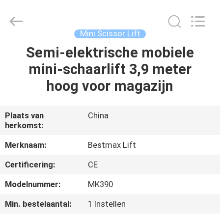
(SUZHOU)
MACHINERY
CO
LTD.
All
Mini Scissor Lift
Rights
Reserved.
Semi-elektrische mobiele
HUIS
mini-schaarlift 3,9 meter
PRODUCTEN
hoog voor magazijn
OVER
Plaats van
China
herkomst:
ONS
Merknaam:
Bestmax Lift
FABRIEKSTOCHT
Certificering:
CE
Modelnummer:
MK390
KWALITEITSCONTROLE
Min. bestelaantal:
1 Instellen