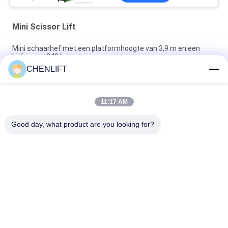
Mini Scissor Lift
Mini schaarhef met een platformhoogte van 3,9 m en een
lading van 240 kg
CHENLIFT
MX300S 3m 240kg Laadvermogen Mini Model Zelfrijdende
Schaarhoogwerker Met Hydraulische Draaiwiel
11:17 AM
MK390 3,9m 240kg Laadvermogen Schaarhoogwerker Mini
Type Mobiele Schaarhoogwerker
Good day, what product are you looking for?
populaire categorieën
Alle
Hydraulisch 
Zelfrijdende 
Liftplatform
Schaarhoogwerker
Mobiele Schaarlift
Mini Scissor Lift