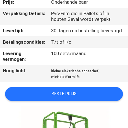
NEEM
Prijs:
Onderhandelbaar
CONTACT
Verpakking Details:
Pvc-Film die in Pallets of in
houten Geval wordt verpakt
MET
ONS
Levertijd:
30 dagen na bestelling bevestigd
OP
Betalingscondities:
T/t of l/c
Levering
100 sets/maand
NIEUWS
vermogen:
Hoog licht:
,
kleine elektrische schaarhef
VRAAG
mini-platformlift
EEN
BESTE PRIJS
OFFERTE
SITEMAP