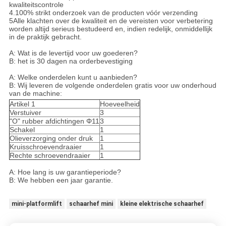
kwaliteitscontrole
4.100% strikt onderzoek van de producten vóór verzending
5Alle klachten over de kwaliteit en de vereisten voor verbetering
worden altijd serieus bestudeerd en, indien redelijk, onmiddellijk
in de praktijk gebracht.
A: Wat is de levertijd voor uw goederen?
B: het is 30 dagen na orderbevestiging
A: Welke onderdelen kunt u aanbieden?
B: Wij leveren de volgende onderdelen gratis voor uw onderhoud
van de machine:
Artikel 1
Hoeveelheid
Verstuiver
3
"O" rubber afdichtingen Φ11
3
Schakel
1
Olieverzorging onder druk
1
Kruisschroevendraaier
1
Rechte schroevendraaier
1
A: Hoe lang is uw garantieperiode?
B: We hebben een jaar garantie.
mini-platformlift
schaarhef mini
kleine elektrische schaarhef