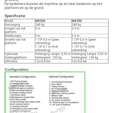
De bedieners kunnen de machine op en neer bedienen op het
platform en op de grond.
Specificatie
Model
MK300
MK390
Verzorging
240 kg
240 kg
Hoogte van het
3 m
3.9 m
platform
Werkhoogte
5 m
5.9 m
Grootte van het
1.15* 0,6 m (geen
1.15* 0,6 m (geen
platform
uitbreiding)
uitbreiding)
1.15* 0,7 m (met
1.15* 0,7 m (met
uitbreiding)
uitbreiding)
Optioneel:
Verlenging Lengte: 0,55 m
Verlenging Lengte: 0,55 m
Verlengplatform
Verlenglast: 100 kg
Verlenglast: 100 kg
Liftmotor
12v/0,8 kw
12v/0,8 kw
Configuraties: