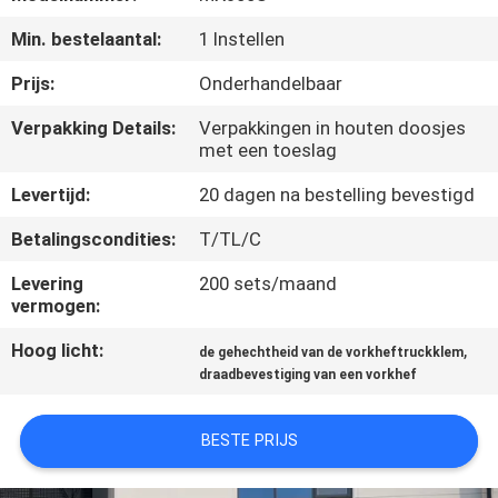
NEEM
Min. bestelaantal:
1 Instellen
CONTACT
MET
Prijs:
Onderhandelbaar
ONS
Verpakking Details:
Verpakkingen in houten doosjes
met een toeslag
OP
Levertijd:
20 dagen na bestelling bevestigd
NIEUWS
Betalingscondities:
T/TL/C
Levering
200 sets/maand
VRAAG
vermogen:
EEN
Hoog licht:
,
de gehechtheid van de vorkheftruckklem
OFFERTE
draadbevestiging van een vorkhef
BESTE PRIJS
SITEMAP