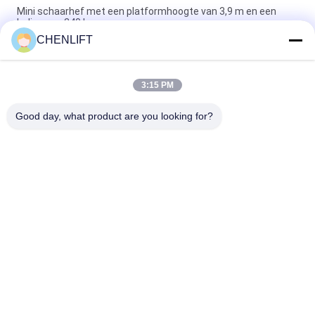
Mini schaarhef met een platformhoogte van 3,9 m en een
lading van 240 kg
CHENLIFT
MX300S 3m 240kg Laadvermogen Mini Model Zelfrijdende
Schaarhoogwerker Met Hydraulische Draaiwiel
3:15 PM
MK390 3,9m 240kg Laadvermogen Schaarhoogwerker Mini
Type Mobiele Schaarhoogwerker
Good day, what product are you looking for?
populaire categorieën
Alle
Hydraulisch 
Zelfrijdende 
Liftplatform
Schaarhoogwerker
Mobiele Schaarlift
Mini Scissor Lift
Verticaal 
Luchtwerkplatform
Hefplatform
Elektrische 