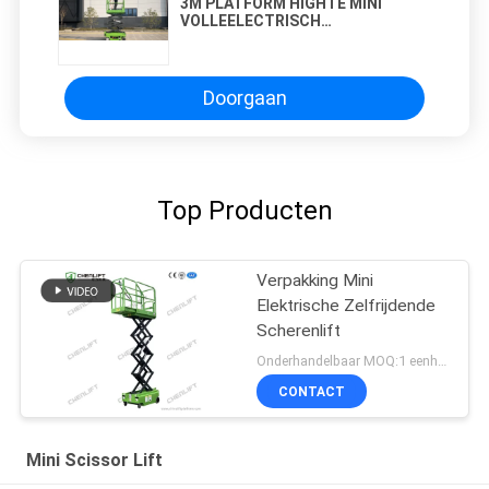
3M PLATFORM HIGHTE MINI
VOLLEELECTRISCH
ZELFGEDRAAGDE SCHERLIFT MET
HYDRAULISCH DROERWAL
Doorgaan
Top Producten
Verpakking Mini
Elektrische Zelfrijdende
Scherenlift
Onderhandelbaar MOQ:1 eenheid
CONTACT
Mini Scissor Lift