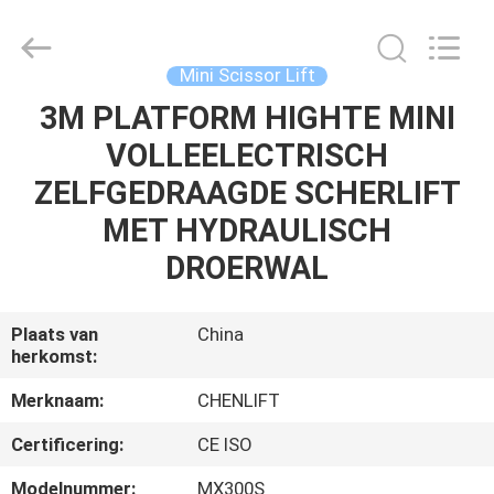
(SUZHOU)
MACHINERY
CO
LTD.
All
Mini Scissor Lift
Rights
Reserved.
3M PLATFORM HIGHTE MINI
HUIS
VOLLEELECTRISCH
PRODUCTEN
ZELFGEDRAAGDE SCHERLIFT
MET HYDRAULISCH
OVER
DROERWAL
ONS
Plaats van
China
herkomst:
FABRIEKSTOCHT
Merknaam:
CHENLIFT
KWALITEITSCONTROLE
Certificering:
CE ISO
Modelnummer:
MX300S