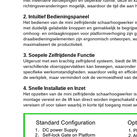
met meerdere verdiepingen en beperkte ruimte, deze lift k
richtingsveranderingen mogelijk, waardoor de tijd die aan 
2. Intuïtief Bedieningspaneel
Het bedienen van de mini zelfrijdende schaarhoogwerker is
met duidelijk gelabelde knoppen en gemakkelijk te begrij
omhoog- en omlaagknoppen voor platformverhoging zijn gr
draaibedieningselementen zijn ergonomisch ontworpen, waar
maximaliseert de productiviteit.
3. Soepele Zelfrijdende Functie
Uitgerust met een krachtig zelfrijdend systeem, biedt de li
verschillende vloeroppervlakken kan bewegen, waaronder be
specifieke werkomstandigheden, waardoor veilig en efficië
de werkplek, maar vermindert ook de vermoeidheid van de
4. Snelle Installatie en Inzet
Het opzetten van de mini zelfrijdende schaarhoogwerker is
montage vereist en de lift kan direct worden ingeschakeld e
vereisen of voor taken waarbij in korte tijd toegang moet