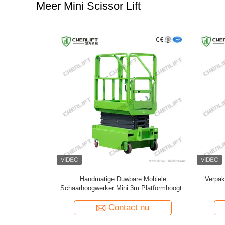
Meer Mini Scissor Lift
ele
Verpakking Mini Elektrische Zelfrijdende
Mini schaar
ormhoogte
Scherenlift
m 
Contact nu