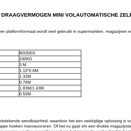
 DRAAGVERMOGEN MINI VOLAUTOMATISCHE ZEL
er platformformaat wordt veel gebruikt in supermarkten, magazijnen e
MX300S
240KG
3 M
1.15*0.6M
1.32M
0.76M
1.83M/1.43M
0.55M
uitstekende wendbaarheid, waardoor het een veelzijdige oplossing is 
ppe hoeken manoeuvreren. Of het nu gaat om een drukke magazijnstellin