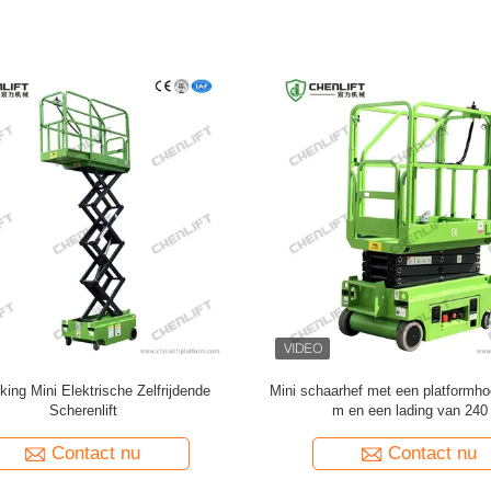
hef met een platformhoogte van 3,9
MX300S 3m 240kg Laadvermogen M
en een lading van 240 kg
Zelfrijdende Schaarhoogwerke
Hydraulische Draaiwiel
Contact nu
Contact nu