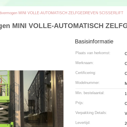
laadvermogen MINI VOLLE-AUTOMATISCH ZELFGEDREVEN SCISSERLIFT
mogen MINI VOLLE-AUTOMATISCH ZEL
Basisinformatie
Plaats van herkomst:
C
Merknaam:
C
Certificering:
C
Modelnummer:
Min. bestelaantal:
1
Prijs:
O
Verpakking Details:
V
Levertijd:
2