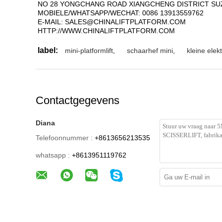
NO 28 YONGCHANG ROAD XIANGCHENG DISTRICT SUZ
MOBIELE/WHATSAPP/WECHAT: 0086 13913559762
E-MAIL: SALES@CHINALIFTPLATFORM.COM
HTTP://WWW.CHINALIFTPLATFORM.COM
label:
mini-platformlift
,
schaarhef mini
,
kleine elek
Contactgegevens
Diana
Telefoonnummer :
+8613656213535
whatsapp :
+8613951119762