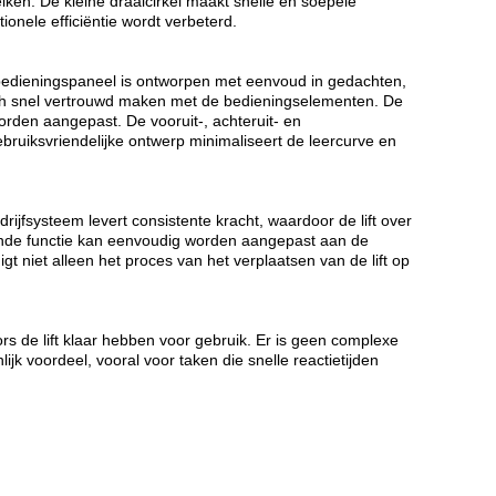
ken. De kleine draaicirkel maakt snelle en soepele
onele efficiëntie wordt verbeterd.
t bedieningspaneel is ontworpen met eenvoud in gedachten,
zich snel vertrouwd maken met de bedieningselementen. De
den aangepast. De vooruit-, achteruit- en
bruiksvriendelijke ontwerp minimaliseert de leercurve en
rijfsysteem levert consistente kracht, waardoor de lift over
jdende functie kan eenvoudig worden aangepast aan de
 niet alleen het proces van het verplaatsen van de lift op
s de lift klaar hebben voor gebruik. Er is geen complexe
ijk voordeel, vooral voor taken die snelle reactietijden