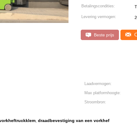
Betalingscondities:
T
Levering vermogen:
2
C
Beste prijs
Laadvermogen:
Max platformhoogte:
Stroombron:
vorkheftruckklem
draadbevestiging van een vorkhef
,