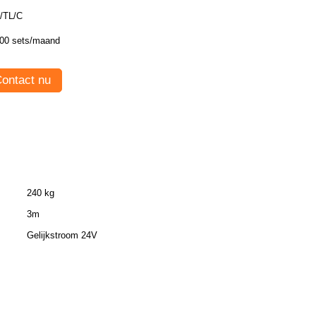
/TL/C
00 sets/maand
ontact nu
240 kg
3m
Gelijkstroom 24V