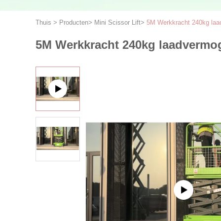
Thuis
>
Producten
>
Mini Scissor Lift
>
5M Werkkracht 240kg 
5M Werkkracht 240kg laadver