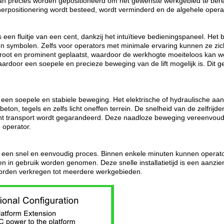
an precies worden gepositioneerd om het gewenste werkgebied te berei
herpositionering wordt besteed, wordt verminderd en de algehele operati
 een fluitje van een cent, dankzij het intuïtieve bedieningspaneel. He
pen symbolen. Zelfs voor operators met minimale ervaring kunnen ze 
oot en prominent geplaatst, waardoor de werkhogte moeiteloos kan wor
door een soepele en precieze beweging van de lift mogelijk is. Dit ge
ft een soepele en stabiele beweging. Het elektrische of hydraulische aand
ton, tegels en zelfs licht oneffen terrein. De snelheid van de zelfri
nt transport wordt gegarandeerd. Deze naadloze beweging vereenvoudigt
 operator.
 een snel en eenvoudig proces. Binnen enkele minuten kunnen operator
n in gebruik worden genomen. Deze snelle installatietijd is een aanzienl
 worden verkregen tot meerdere werkgebieden.