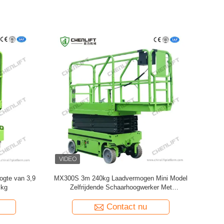
ini Model
MK390 3,9m 240kg Laadvermogen
r Met
Schaarhoogwerker Mini Type Mobiele
Schaarhoogwerker
Contact nu