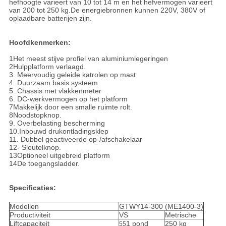
hefhoogte varieert van 10 tot 14 m en het hefvermogen varieert
van 200 tot 250 kg.De energiebronnen kunnen 220V, 380V of
oplaadbare batterijen zijn.
Hoofdkenmerken:
1Het meest stijve profiel van aluminiumlegeringen
2Hulpplatform verlaagd.
3. Meervoudig geleide katrolen op mast
4. Duurzaam basis systeem
5. Chassis met vlakkenmeter
6. DC-werkvermogen op het platform
7Makkelijk door een smalle ruimte rolt.
8Noodstopknop.
9. Overbelasting bescherming
10.Inbouwd drukontladingsklep
11. Dubbel geactiveerde op-/afschakelaar
12- Sleutelknop.
13Optioneel uitgebreid platform
14De toegangsladder.
Specificaties:
Modellen
GTWY14-300 (ME1400-3)
Productiviteit
VS
Metrische
Liftcapaciteit
1 pond
250 kg
55