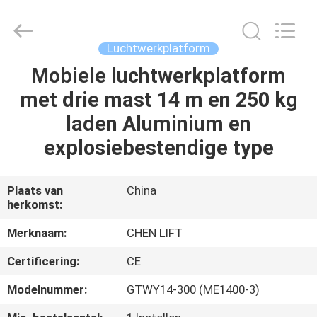
(SUZHOU)
MACHINERY
CO
LTD.
All
Luchtwerkplatform
Rights
Reserved.
Mobiele luchtwerkplatform
HUIS
met drie mast 14 m en 250 kg
PRODUCTEN
laden Aluminium en
explosiebestendige type
OVER
ONS
Plaats van
China
herkomst:
FABRIEKSTOCHT
Merknaam:
CHEN LIFT
Certificering:
CE
KWALITEITSCONTROLE
Modelnummer:
GTWY14-300 (ME1400-3)