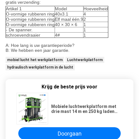
gratis verzending:
Artikel 1
Model
Hoeveelheid
O-vormige rubberen ring
40x3.1
4
O-vormige rubberen ring
Elf maal één.9
2
O-vormige rubberen ring
40 × 30 × 6
1
- De spanner.
1
schroevendraaier
4#
1
A: Hoe lang is uw garantieperiode?
B: We hebben een jaar garantie.
mobiel lucht het werkplatform
Luchtwerkplatform
hydraulisch werkplatform in de lucht
Krijg de beste prijs voor
Mobiele luchtwerkplatform met
drie mast 14 m en 250 kg laden
Aluminium en explosiebestendige
type
Doorgaan