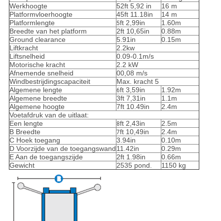
Werkhoogte
52ft 5,92 in
16 m
Platformvloerhoogte
45ft 11.18in
14 m
Platformlengte
ft 2,99in
1.60m
5
Breedte van het platform
2ft 10,65in
0.88m
Ground clearance
5.91in
0.15m
Liftkracht
2.2kw
Liftsnelheid
0.09-0.1m/s
Motorische kracht
2.2 kW
Afnemende snelheid
00,08 m/s
Windbestrijdingscapaciteit
Max. kracht 5
Algemene lengte
ft 3,59in
1.92m
6
Algemene breedte
3ft 7,31in
1.1m
Algemene hoogte
7ft 10.49in
2.4m
Voetafdruk van de uitlaat:
Een lengte
ft 2,43in
2.5m
8
B Breedte
ft 10,49in
2.4m
7
C Hoek toegang
3.94in
0.10m
D Voorzijde van de toegangswand
11.42in
0.29m
E Aan de toegangszijde
2ft 1.98in
0.66m
Gewicht
2535 pond.
1150 kg