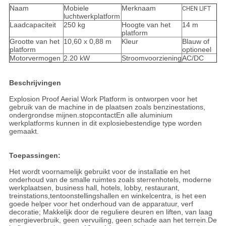
Naam
Mobiele
Merknaam
CHEN LIFT
luchtwerkplatform
Laadcapaciteit
250 kg
Hoogte van het
14 m
platform
Grootte van het
10,60 x 0,88 m
Kleur
Blauw of
platform
optioneel
Motorvermogen
2.20 kW
Stroomvoorziening
AC/DC
Beschrijvingen
Explosion Proof Aerial Work Platform is ontworpen voor het
gebruik van de machine in de plaatsen zoals benzinestations,
ondergrondse mijnen.stopcontactEn alle aluminium
werkplatforms kunnen in dit explosiebestendige type worden
gemaakt.
Toepassingen:
Het wordt voornamelijk gebruikt voor de installatie en het
onderhoud van de smalle ruimtes zoals sterrenhotels, moderne
werkplaatsen, business hall, hotels, lobby, restaurant,
treinstations,tentoonstellingshallen en winkelcentra, is het een
goede helper voor het onderhoud van de apparatuur, verf
decoratie; Makkelijk door de reguliere deuren en liften, van laag
energieverbruik, geen vervuiling, geen schade aan het terrein.De