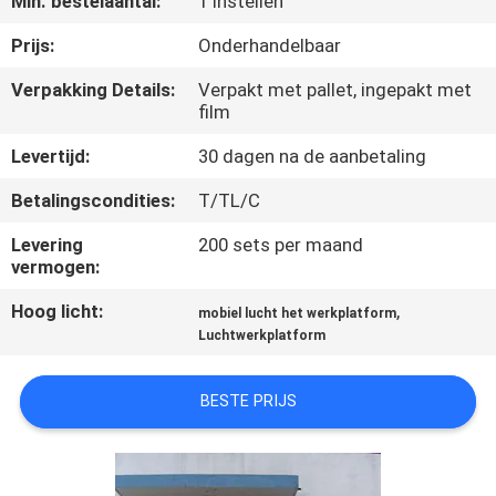
Min. bestelaantal:
1 Instellen
NEEM
CONTACT
Prijs:
Onderhandelbaar
MET
Verpakking Details:
Verpakt met pallet, ingepakt met
film
ONS
OP
Levertijd:
30 dagen na de aanbetaling
Betalingscondities:
T/TL/C
NIEUWS
Levering
200 sets per maand
vermogen:
VRAAG
Hoog licht:
,
mobiel lucht het werkplatform
EEN
Luchtwerkplatform
OFFERTE
BESTE PRIJS
SITEMAP