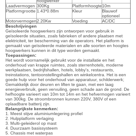
hoogwerker
Laadvermogen
300Kg
Platformhoogte
10m
Platformgrootte
1.43*0.88m
Kleur
Blauwof
optioneel
Motorvermogen
2.20Kw
Voeding
AC/DC
Beschrijvingen
Geïsoleerde hoogwerkers zijn ontworpen voor gebruik in
geïsoleerde situaties, zoals fabrieken of andere plaatsen met
elektriciteit, ter bescherming van de operators. Het platform is
gemaakt van geïsoleerde materialen en alle soorten en hoogtes
hoogwerkers kunnen in dit type worden gemaakt.
Toepassingen:
Het wordt voornamelijk gebruikt voor de installatie en het
onderhoud van krappe ruimtes, zoals sterrenhotels, moderne
werkplaatsen, bedrijfshallen, hotels, lobby's, restaurants,
treinstations, tentoonstellingshallen en winkelcentra. Het is een
goede hulp voor het onderhoud van apparatuur, schilderwerk;
Gemakkelijk door deuren en liften te gaan, met een laag
energieverbruik, geen vervuiling, geen schade aan de grond. De
hefhoogte varieert van 10m tot 14m en het hefvermogen varieert
van 300kg. De stroombronnen kunnen 220V, 380V of een
oplaadbare batterij zijn.
Belangrijkste kenmerken:
1. Meest stijve aluminiumlegering profiel
2. Hulpplatform verlaging
3. Multi-geleiderol op mast
4. Duurzaam basissysteem
5. Chassis met waterpas