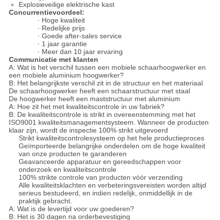
Explosieveilige elektrische kast
Concurrentievoordeel:
· Hoge kwaliteit
· Redelijke prijs
· Goede after-sales service
· 1 jaar garantie
· Meer dan 10 jaar ervaring
Communicatie met klanten
A: Wat is het verschil tussen een mobiele schaarhoogwerker en
een mobiele aluminium hoogwerker?
B: Het belangrijkste verschil zit in de structuur en het materiaal
De schaarhoogwerker heeft een schaarstructuur met staal
De hoogwerker heeft een maststructuur met aluminium
A: Hoe zit het met kwaliteitscontrole in uw fabriek?
B: De kwaliteitscontrole is strikt in overeenstemming met het
ISO9001 kwaliteitsmanagementsysteem. Wanneer de producten
klaar zijn, wordt de inspectie 100% strikt uitgevoerd
Strikt kwaliteitscontrolesysteem op het hele productieproces
Geïmporteerde belangrijke onderdelen om de hoge kwaliteit
van onze producten te garanderen
Geavanceerde apparatuur en gereedschappen voor
onderzoek en kwaliteitscontrole
100% strikte controle van producten vóór verzending
Alle kwaliteitsklachten en verbeteringsvereisten worden altijd
serieus bestudeerd, en indien redelijk, onmiddellijk in de
praktijk gebracht.
A: Wat is de levertijd voor uw goederen?
B: Het is 30 dagen na orderbevestiging