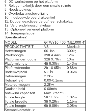
6. DC-werkstroom op het platform
7. Rolt gemakkelijk door een smalle ruimte
8. Noodstopknop
9. Overbelastingsbeveiliging
10. Ingebouwde overdrukventiel
11. Dubbel geactiveerde op/neer schakelaar
12. Vergrendelingsschakelaar
13. Optioneel verlengd platform
14. Toegangsladder
Specificaties:
MODEL
GTWY10-400 (ME1000-4)
PRODUCTIVITEIT
VS
Metrisch
Hefvermogen
661lbs
300kg
Werkhoogte
39ft 4.44in
12m
Platformvloerhoogte
32ft 9.70in
10m
Platformlengte
4ft 8.30in
1.43m
Platformbreedte
2ft 10.65in
0.88m
Bodemvrijheid
in
0.06m
5.91
Hefvermogen
2.2kw
Hefsnelheid
0.09-0.1m/s
Motorvermogen
2.2Kw
Daalsnelheid
0.08m/s
Anti-wind capaciteit
Max. kracht 5
Totale lengte
5ft 11.65in
1.82m
Totale breedte
3ft 9.28in
1.15m
Totale hoogte
6ft 9.89in
2.08m
Stempelvoetafdruk: