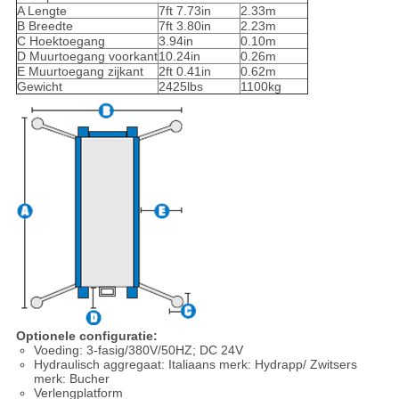
A Lengte
7ft 7.73in
2.33m
B Breedte
7ft 3.80in
2.23m
C Hoektoegang
3.94in
0.10m
D Muurtoegang voorkant
10.24in
0.26m
E Muurtoegang zijkant
2ft 0.41in
0.62m
Gewicht
2425lbs
1100kg
Optionele configuratie:
Voeding: 3-fasig/380V/50HZ; DC 24V
Hydraulisch aggregaat: Italiaans merk: Hydrapp/ Zwitsers
merk: Bucher
Verlengplatform