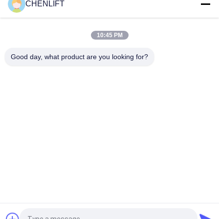
CHENLIFT
10 meter hoog luchtwerkplatform met dubbele masten
Hydraulische verticale lifttafel
10:45 PM
Aluminium Type Hoogwerker met Hefhoogte 14m
Platformhoogte Vierdubbele Mast 300Kg
Good day, what product are you looking for?
populaire categorieën
Alle
Hydraulisch 
Zelfrijdende 
Liftplatform
Schaarhoogwerker
Mobiele Schaarlift
Mini Scissor Lift
Verticaal 
Luchtwerkplatform
Hefplatform
Elektrische 
Boomlift
Ordeplukker