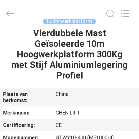
(SUZHOU)
MACHINERY
CO
LTD.
All
Luchtwerkplatform
Rights
Reserved.
Vierdubbele Mast
HUIS
Geïsoleerde 10m
PRODUCTEN
Hoogwerkplatform 300Kg
met Stijf Aluminiumlegering
OVER
Profiel
ONS
Plaats van
China
herkomst:
FABRIEKSTOCHT
Merknaam:
CHEN LIFT
KWALITEITSCONTROLE
Certificering:
CE
Modelnummer:
GTWY10-400 (ME1000-4)