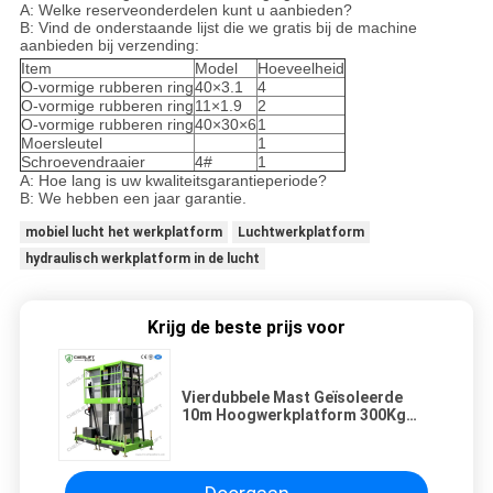
A: Welke reserveonderdelen kunt u aanbieden?
B: Vind de onderstaande lijst die we gratis bij de machine
aanbieden bij verzending:
Item
Model
Hoeveelheid
O-vormige rubberen ring
40×3.1
4
O-vormige rubberen ring
11×1.9
2
O-vormige rubberen ring
40×30×6
1
Moersleutel
1
Schroevendraaier
4#
1
A: Hoe lang is uw kwaliteitsgarantieperiode?
B: We hebben een jaar garantie.
mobiel lucht het werkplatform
Luchtwerkplatform
hydraulisch werkplatform in de lucht
Krijg de beste prijs voor
Vierdubbele Mast Geïsoleerde
10m Hoogwerkplatform 300Kg
met Stijf Aluminiumlegering
Profiel