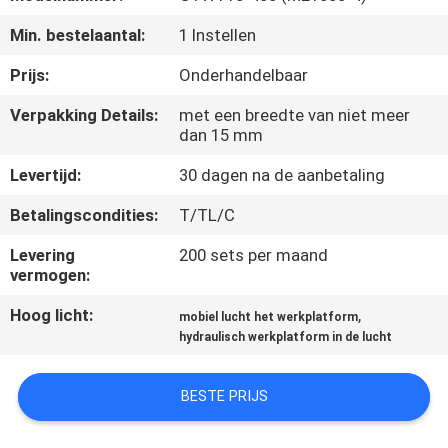
NEEM
Min. bestelaantal:
1 Instellen
CONTACT
MET
Prijs:
Onderhandelbaar
ONS
Verpakking Details:
met een breedte van niet meer
dan 15 mm
OP
Levertijd:
30 dagen na de aanbetaling
NIEUWS
Betalingscondities:
T/TL/C
Levering
200 sets per maand
VRAAG
vermogen:
EEN
Hoog licht:
,
mobiel lucht het werkplatform
OFFERTE
hydraulisch werkplatform in de lucht
BESTE PRIJS
SITEMAP