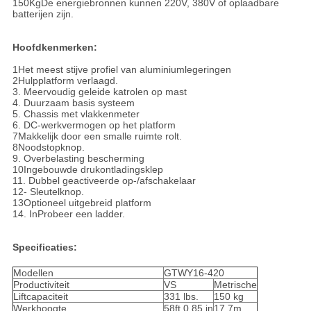
150KgDe energiebronnen kunnen 220V, 380V of oplaadbare
batterijen zijn.
Hoofdkenmerken:
1Het meest stijve profiel van aluminiumlegeringen
2Hulpplatform verlaagd.
3. Meervoudig geleide katrolen op mast
4. Duurzaam basis systeem
5. Chassis met vlakkenmeter
6. DC-werkvermogen op het platform
7Makkelijk door een smalle ruimte rolt.
8Noodstopknop.
9. Overbelasting bescherming
10Ingebouwde drukontladingsklep
11. Dubbel geactiveerde op-/afschakelaar
12- Sleutelknop.
13Optioneel uitgebreid platform
14. In
Probeer een ladder.
Specificaties:
Modellen
GTWY16-420
Productiviteit
VS
Metrische
Liftcapaciteit
331 lbs.
150 kg
Werkhoogte
58ft 0,85 in
17.7m