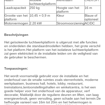
Naam
Mobiele
Merknaam
CHEN LIFT
luchtwerkplatform
Laadcapaciteit
250 kg
Hoogte van het
16 m
platform
Grootte van het
10,45 × 0,9 m
Kleur
Blauw of
platform
optioneel
Motorvermogen
2.20 kW
Stroomvoorziening
AC/DC
Beschrijvingen
Het geïsoleerde luchtwerkplatform is uitgerust met alle functies
en onderdelen die standaardmodellen hebben, het grote verschil
is het platform.Het platform van het isolatieve luchtwerkplatform
zal geen elektriciteit in de installatie leiden om de veiligheid van
de gebruiker te beschermen.
Toepassingen:
Het wordt voornamelijk gebruikt voor de installatie en het
onderhoud van de smalle ruimtes zoals sterrenhotels, moderne
werkplaatsen, business hall, hotels, lobby, restaurant,
treinstations,tentoonstellingshallen en winkelcentra, is het een
goede helper voor het onderhoud van de apparatuur, verf
decoratie; Makkelijk door de reguliere deuren en liften, van laag
energieverbruik, geen vervuiling, geen schade aan het terrein.De
hefhoogte varieert van 16m tot 20m en het hefvermogen is