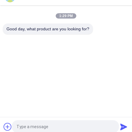
10 meter hoog luchtwerkplatform met dubbele masten
Hydraulische verticale lifttafel
1:29 PM
Aluminium Type Hoogwerker met Hefhoogte 14m
Platformhoogte Vierdubbele Mast 300Kg
Good day, what product are you looking for?
populaire categorieën
Alle
Hydraulisch 
Zelfrijdende 
Liftplatform
Schaarhoogwerker
Mobiele Schaarlift
Mini Scissor Lift
Verticaal 
Luchtwerkplatform
Hefplatform
Elektrische 
Boomlift
Ordeplukker
Vraag een offerte aan