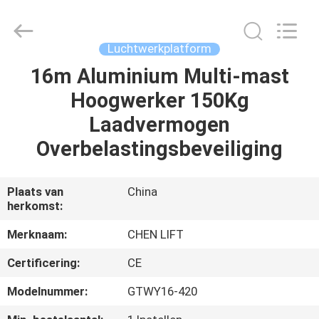
(SUZHOU)
MACHINERY
CO
LTD.
All
Luchtwerkplatform
Rights
Reserved.
16m Aluminium Multi-mast
HUIS
Hoogwerker 150Kg
PRODUCTEN
Laadvermogen
Overbelastingsbeveiliging
OVER
ONS
Plaats van
China
herkomst:
FABRIEKSTOCHT
Merknaam:
CHEN LIFT
Certificering:
CE
KWALITEITSCONTROLE
Modelnummer:
GTWY16-420