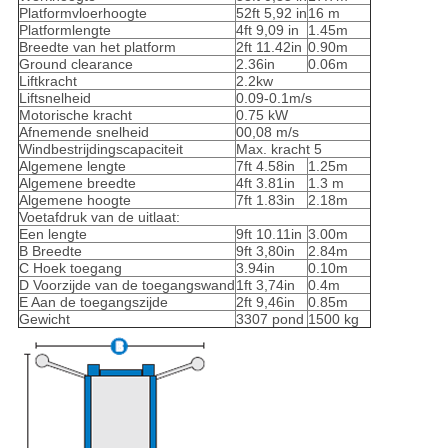
Platformvloerhoogte
52ft 5,92 in
16 m
Platformlengte
4ft 9,09 in
1.45m
Breedte van het platform
2ft 11.42in
0.90m
Ground clearance
2.36in
0.06m
Liftkracht
2.2kw
Liftsnelheid
0.09-0.1m/s
Motorische kracht
0.75 kW
Afnemende snelheid
00,08 m/s
Windbestrijdingscapaciteit
Max. kracht 5
Algemene lengte
7ft 4.58in
1.25m
Algemene breedte
4ft 3.81in
1.3 m
Algemene hoogte
7ft 1.83in
2.18m
Voetafdruk van de uitlaat:
Een lengte
9ft 10.11in
3.00m
B Breedte
9ft 3,80in
2.84m
C Hoek toegang
3.94in
0.10m
D Voorzijde van de toegangswand
1ft 3,74in
0.4m
E Aan de toegangszijde
2ft 9,46in
0.85m
Gewicht
3307 pond
1500 kg