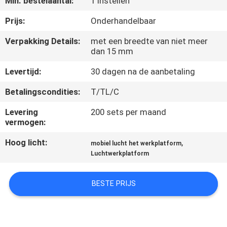
Min. bestelaantal:
1 Instellen
NEEM
CONTACT
Prijs:
Onderhandelbaar
MET
Verpakking Details:
met een breedte van niet meer
dan 15 mm
ONS
OP
Levertijd:
30 dagen na de aanbetaling
Betalingscondities:
T/TL/C
NIEUWS
Levering
200 sets per maand
vermogen:
VRAAG
Hoog licht:
,
mobiel lucht het werkplatform
EEN
Luchtwerkplatform
OFFERTE
BESTE PRIJS
SITEMAP