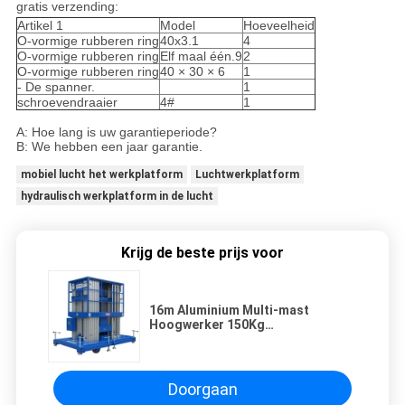
gratis verzending:
Artikel 1
Model
Hoeveelheid
O-vormige rubberen ring
40x3.1
4
O-vormige rubberen ring
Elf maal één.9
2
O-vormige rubberen ring
40 × 30 × 6
1
- De spanner.
1
schroevendraaier
4#
1
A: Hoe lang is uw garantieperiode?
B: We hebben een jaar garantie.
mobiel lucht het werkplatform
Luchtwerkplatform
hydraulisch werkplatform in de lucht
Krijg de beste prijs voor
16m Aluminium Multi-mast
Hoogwerker 150Kg
Laadvermogen
Overbelastingsbeveiliging
Doorgaan