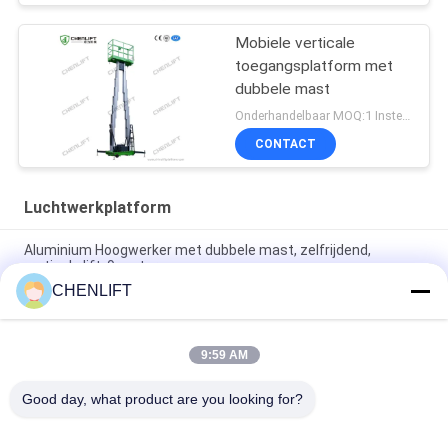
Mobiele verticale
toegangsplatform met
dubbele mast
Onderhandelbaar MOQ:1 Instellen
CONTACT
Luchtwerkplatform
Aluminium Hoogwerker met dubbele mast, zelfrijdend,
verticale lift, 9 meter
CHENLIFT
10 meter hoog luchtwerkplatform met dubbele masten
Hydraulische verticale lifttafel
9:59 AM
Aluminium Type Hoogwerker met Hefhoogte 14m
Platformhoogte Vierdubbele Mast 300Kg
Good day, what product are you looking for?
populaire categorieën
Alle