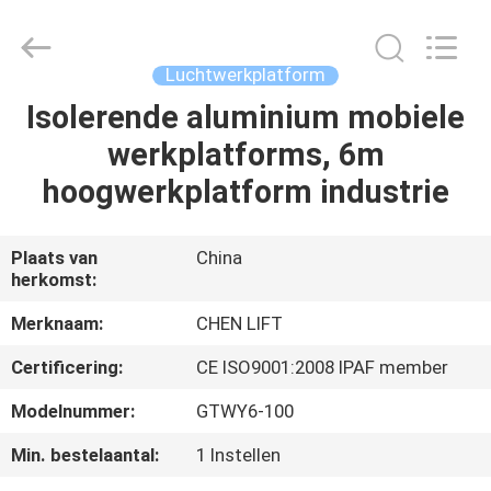
(SUZHOU)
MACHINERY
CO
LTD.
All
Luchtwerkplatform
Rights
Reserved.
Isolerende aluminium mobiele
HUIS
werkplatforms, 6m
PRODUCTEN
hoogwerkplatform industrie
OVER
Plaats van
China
herkomst:
ONS
Merknaam:
CHEN LIFT
FABRIEKSTOCHT
Certificering:
CE ISO9001:2008 IPAF member
Modelnummer:
GTWY6-100
KWALITEITSCONTROLE
Min. bestelaantal:
1 Instellen