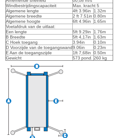
Afnemende snelheid
00,08 m/s
Windbestrijdingscapaciteit
Max. kracht 5
Algemene lengte
4ft 3.96in
1.32m
Algemene breedte
2 ft 7.51in
0.80m
Algemene hoogte
6ft 4.96in
1.65m
Voetafdruk van de uitlaat:
Een lengte
5ft 9.29in
1.76m
B Breedte
5ft 4,17in
1.63m
C Hoek toegang
3.94in
0.10m
D Voorzijde van de toegangswand
9.06in
0.23m
E Aan de toegangszijde
1ft 7,68in
0.50m
Gewicht
573 pond.
260 kg