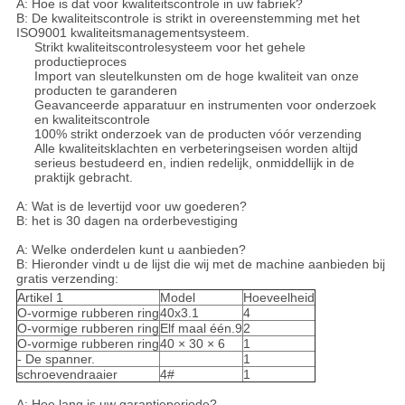
A: Hoe is dat voor kwaliteitscontrole in uw fabriek?
B: De kwaliteitscontrole is strikt in overeenstemming met het
ISO9001 kwaliteitsmanagementsysteem.
Strikt kwaliteitscontrolesysteem voor het gehele
productieproces
Import van sleutelkunsten om de hoge kwaliteit van onze
producten te garanderen
Geavanceerde apparatuur en instrumenten voor onderzoek
en kwaliteitscontrole
100% strikt onderzoek van de producten vóór verzending
Alle kwaliteitsklachten en verbeteringseisen worden altijd
serieus bestudeerd en, indien redelijk, onmiddellijk in de
praktijk gebracht.
A: Wat is de levertijd voor uw goederen?
B: het is 30 dagen na orderbevestiging
A: Welke onderdelen kunt u aanbieden?
B: Hieronder vindt u de lijst die wij met de machine aanbieden bij
gratis verzending:
Artikel 1
Model
Hoeveelheid
O-vormige rubberen ring
40x3.1
4
O-vormige rubberen ring
Elf maal één.9
2
O-vormige rubberen ring
40 × 30 × 6
1
- De spanner.
1
schroevendraaier
4#
1
A: Hoe lang is uw garantieperiode?