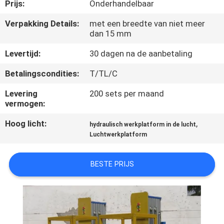
NEEM
Prijs:
Onderhandelbaar
CONTACT
Verpakking Details:
met een breedte van niet meer
dan 15 mm
MET
ONS
Levertijd:
30 dagen na de aanbetaling
OP
Betalingscondities:
T/TL/C
Levering
200 sets per maand
NIEUWS
vermogen:
Hoog licht:
,
hydraulisch werkplatform in de lucht
VRAAG
Luchtwerkplatform
EEN
BESTE PRIJS
OFFERTE
SITEMAP