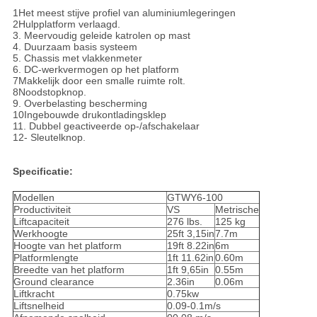
1Het meest stijve profiel van aluminiumlegeringen
2Hulpplatform verlaagd.
3. Meervoudig geleide katrolen op mast
4. Duurzaam basis systeem
5. Chassis met vlakkenmeter
6. DC-werkvermogen op het platform
7Makkelijk door een smalle ruimte rolt.
8Noodstopknop.
9. Overbelasting bescherming
10Ingebouwde drukontladingsklep
11. Dubbel geactiveerde op-/afschakelaar
12- Sleutelknop.
Specificatie:
Modellen
GTWY6-100
Productiviteit
VS
Metrische
Liftcapaciteit
276 lbs.
125 kg
Werkhoogte
25ft 3,15in
7.7m
Hoogte van het platform
19ft 8.22in
6m
Platformlengte
1ft 11.62in
0.60m
Breedte van het platform
1ft 9,65in
0.55m
Ground clearance
2.36in
0.06m
Liftkracht
0.75kw
Liftsnelheid
0.09-0.1m/s