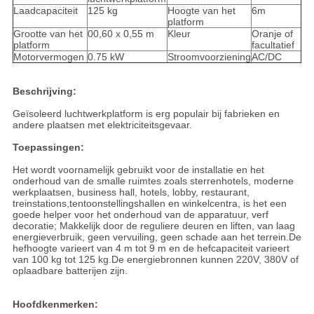
Laadcapaciteit
125 kg
Hoogte van het
6m
platform
Grootte van het
00,60 x 0,55 m
Kleur
Oranje of
platform
facultatief
Motorvermogen
0.75 kW
Stroomvoorziening
AC/DC
Beschrijving:
Geïsoleerd luchtwerkplatform is erg populair bij fabrieken en
andere plaatsen met elektriciteitsgevaar.
Toepassingen:
Het wordt voornamelijk gebruikt voor de installatie en het
onderhoud van de smalle ruimtes zoals sterrenhotels, moderne
werkplaatsen, business hall, hotels, lobby, restaurant,
treinstations,tentoonstellingshallen en winkelcentra, is het een
goede helper voor het onderhoud van de apparatuur, verf
decoratie; Makkelijk door de reguliere deuren en liften, van laag
energieverbruik, geen vervuiling, geen schade aan het terrein.De
hefhoogte varieert van 4 m tot 9 m en de hefcapaciteit varieert
van 100 kg tot 125 kg.De energiebronnen kunnen 220V, 380V of
oplaadbare batterijen zijn.
Hoofdkenmerken: