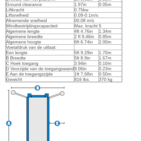
Ground clearance
1.97in
0.05m
Liftkracht
0.75kw
Liftsnelheid
0.09-0.1m/s
Afnemende snelheid
00,08 m/s
Windbestrijdingscapaciteit
Max. kracht 5
Algemene lengte
4ft 4.76in
1.34m
Algemene breedte
2 ft 9,46in
0.85m
Algemene hoogte
6ft 6.74in
2.00m
Voetafdruk van de uitlaat:
Een lengte
5ft 9.29in
1.70m
B Breedte
5ft 8.9in
1.67m
C Hoek toegang
3.94in
0.10m
D Voorzijde van de toegangswand
9.06in
0.23m
E Aan de toegangszijde
1ft 7,68in
0.50m
Gewicht
816 lbs.
370 kg