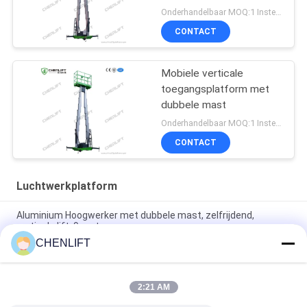
verlengplatform
Onderhandelbaar MOQ:1 Instellen
CONTACT
Mobiele verticale
toegangsplatform met
dubbele mast
Onderhandelbaar MOQ:1 Instellen
CONTACT
Luchtwerkplatform
Aluminium Hoogwerker met dubbele mast, zelfrijdend,
verticale lift, 9 meter
CHENLIFT
10 meter hoog luchtwerkplatform met dubbele masten
Hydraulische verticale lifttafel
2:21 AM
Aluminium Type Hoogwerker met Hefhoogte 14m
Platformhoogte Vierdubbele Mast 300Kg