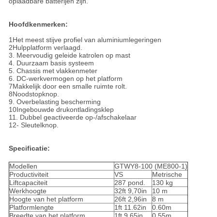
oplaadbare batterijen zijn.
Hoofdkenmerken:
1Het meest stijve profiel van aluminiumlegeringen
2Hulpplatform verlaagd.
3. Meervoudig geleide katrolen op mast
4. Duurzaam basis systeem
5. Chassis met vlakkenmeter
6. DC-werkvermogen op het platform
7Makkelijk door een smalle ruimte rolt.
8Noodstopknop.
9. Overbelasting bescherming
10Ingebouwde drukontladingsklep
11. Dubbel geactiveerde op-/afschakelaar
12- Sleutelknop.
Specificatie:
Modellen
GTWY8-100 (ME800-1)
Productiviteit
VS
Metrische
Liftcapaciteit
287 pond.
130 kg
Werkhoogte
32ft 9,70in
10 m
Hoogte van het platform
26ft 2,96in
8 m
Platformlengte
1ft 11.62in
0.60m
Breedte van het platform
1ft 9,65in
0.55m