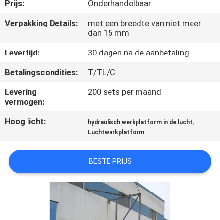
NEEM
Prijs:
Onderhandelbaar
CONTACT
Verpakking Details:
met een breedte van niet meer
dan 15 mm
MET
ONS
Levertijd:
30 dagen na de aanbetaling
OP
Betalingscondities:
T/TL/C
Levering
200 sets per maand
NIEUWS
vermogen:
Hoog licht:
,
hydraulisch werkplatform in de lucht
VRAAG
Luchtwerkplatform
EEN
BESTE PRIJS
OFFERTE
SITEMAP