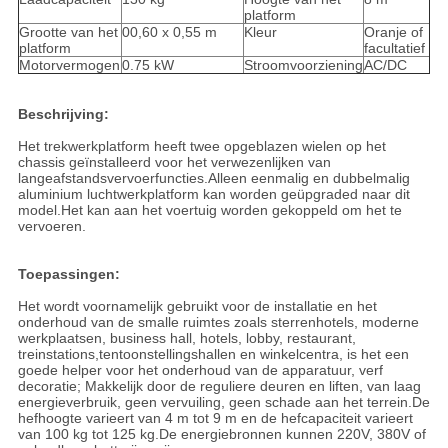
platform
Grootte van het
00,60 x 0,55 m
Kleur
Oranje of
platform
facultatief
Motorvermogen
0.75 kW
Stroomvoorziening
AC/DC
Beschrijving:
Het trekwerkplatform heeft twee opgeblazen wielen op het
chassis geïnstalleerd voor het verwezenlijken van
langeafstandsvervoerfuncties.Alleen eenmalig en dubbelmalig
aluminium luchtwerkplatform kan worden geüpgraded naar dit
model.Het kan aan het voertuig worden gekoppeld om het te
vervoeren.
Toepassingen:
Het wordt voornamelijk gebruikt voor de installatie en het
onderhoud van de smalle ruimtes zoals sterrenhotels, moderne
werkplaatsen, business hall, hotels, lobby, restaurant,
treinstations,tentoonstellingshallen en winkelcentra, is het een
goede helper voor het onderhoud van de apparatuur, verf
decoratie; Makkelijk door de reguliere deuren en liften, van laag
energieverbruik, geen vervuiling, geen schade aan het terrein.De
hefhoogte varieert van 4 m tot 9 m en de hefcapaciteit varieert
van 100 kg tot 125 kg.De energiebronnen kunnen 220V, 380V of