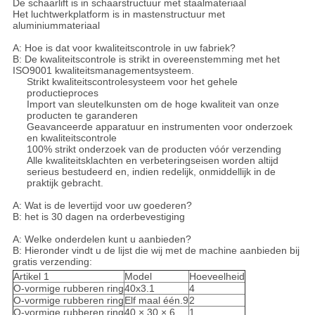
De schaarlift is in schaarstructuur met staalmateriaal
Het luchtwerkplatform is in mastenstructuur met
aluminiummateriaal
A: Hoe is dat voor kwaliteitscontrole in uw fabriek?
B: De kwaliteitscontrole is strikt in overeenstemming met het
ISO9001 kwaliteitsmanagementsysteem.
Strikt kwaliteitscontrolesysteem voor het gehele
productieproces
Import van sleutelkunsten om de hoge kwaliteit van onze
producten te garanderen
Geavanceerde apparatuur en instrumenten voor onderzoek
en kwaliteitscontrole
100% strikt onderzoek van de producten vóór verzending
Alle kwaliteitsklachten en verbeteringseisen worden altijd
serieus bestudeerd en, indien redelijk, onmiddellijk in de
praktijk gebracht.
A: Wat is de levertijd voor uw goederen?
B: het is 30 dagen na orderbevestiging
A: Welke onderdelen kunt u aanbieden?
B: Hieronder vindt u de lijst die wij met de machine aanbieden bij
gratis verzending:
Artikel 1
Model
Hoeveelheid
O-vormige rubberen ring
40x3.1
4
O-vormige rubberen ring
Elf maal één.9
2
O-vormige rubberen ring
40 × 30 × 6
1