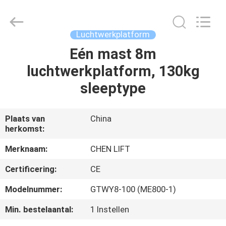
(SUZHOU)
MACHINERY
CO
LTD.
All
Luchtwerkplatform
Rights
Reserved.
Eén mast 8m
HUIS
luchtwerkplatform, 130kg
PRODUCTEN
sleeptype
OVER
Plaats van
China
herkomst:
ONS
Merknaam:
CHEN LIFT
FABRIEKSTOCHT
Certificering:
CE
Modelnummer:
GTWY8-100 (ME800-1)
KWALITEITSCONTROLE
Min. bestelaantal:
1 Instellen