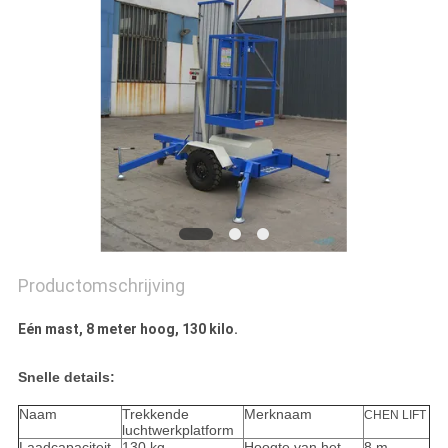
PRIVACYBELEID
Productomschrijving
Eén mast, 8 meter hoog, 130 kilo.
Snelle details:
Naam
Trekkende
Merknaam
CHEN LIFT
luchtwerkplatform
Laadcapaciteit
130 kg
Hoogte van het
8 m