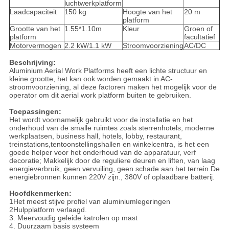
luchtwerkplatform
Laadcapaciteit
150 kg
Hoogte van het
20 m
platform
Grootte van het
1.55*1.10m
Kleur
Groen of
platform
facultatief
Motorvermogen
2.2 kW/1.1 kW
Stroomvoorziening
AC/DC
Beschrijving:
Aluminium Aerial Work Platforms heeft een lichte structuur en
kleine grootte, het kan ook worden gemaakt in AC-
stroomvoorziening, al deze factoren maken het mogelijk voor de
operator om dit aerial work platform buiten te gebruiken.
Toepassingen:
Het wordt voornamelijk gebruikt voor de installatie en het
onderhoud van de smalle ruimtes zoals sterrenhotels, moderne
werkplaatsen, business hall, hotels, lobby, restaurant,
treinstations,tentoonstellingshallen en winkelcentra, is het een
goede helper voor het onderhoud van de apparatuur, verf
decoratie; Makkelijk door de reguliere deuren en liften, van laag
energieverbruik, geen vervuiling, geen schade aan het terrein.De
energiebronnen kunnen 220V zijn., 380V of oplaadbare batterij.
Hoofdkenmerken:
1Het meest stijve profiel van aluminiumlegeringen
2Hulpplatform verlaagd.
3. Meervoudig geleide katrolen op mast
4. Duurzaam basis systeem