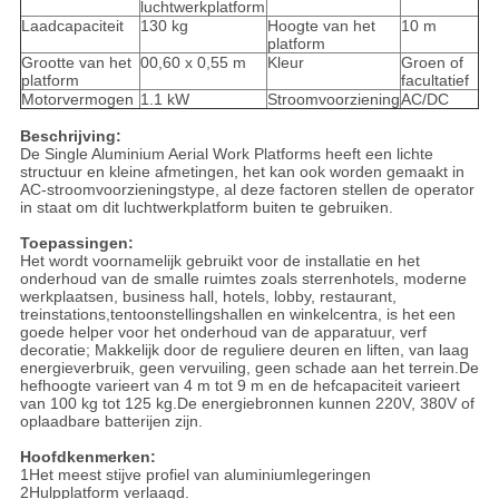
luchtwerkplatform
Laadcapaciteit
130 kg
Hoogte van het
10 m
platform
Grootte van het
00,60 x 0,55 m
Kleur
Groen of
platform
facultatief
Motorvermogen
1.1 kW
Stroomvoorziening
AC/DC
Beschrijving:
De Single Aluminium Aerial Work Platforms heeft een lichte
structuur en kleine afmetingen, het kan ook worden gemaakt in
AC-stroomvoorzieningstype, al deze factoren stellen de operator
in staat om dit luchtwerkplatform buiten te gebruiken.
Toepassingen:
Het wordt voornamelijk gebruikt voor de installatie en het
onderhoud van de smalle ruimtes zoals sterrenhotels, moderne
werkplaatsen, business hall, hotels, lobby, restaurant,
treinstations,tentoonstellingshallen en winkelcentra, is het een
goede helper voor het onderhoud van de apparatuur, verf
decoratie; Makkelijk door de reguliere deuren en liften, van laag
energieverbruik, geen vervuiling, geen schade aan het terrein.De
hefhoogte varieert van 4 m tot 9 m en de hefcapaciteit varieert
van 100 kg tot 125 kg.De energiebronnen kunnen 220V, 380V of
oplaadbare batterijen zijn.
Hoofdkenmerken:
1Het meest stijve profiel van aluminiumlegeringen
2Hulpplatform verlaagd.