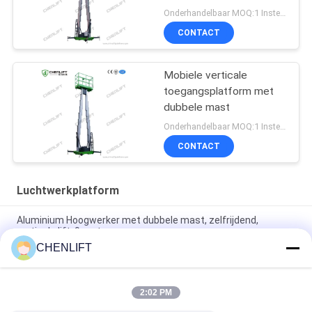
verlengplatform
Onderhandelbaar MOQ:1 Instellen
CONTACT
Mobiele verticale
toegangsplatform met
dubbele mast
Onderhandelbaar MOQ:1 Instellen
CONTACT
Luchtwerkplatform
Aluminium Hoogwerker met dubbele mast, zelfrijdend,
verticale lift, 9 meter
CHENLIFT
10 meter hoog luchtwerkplatform met dubbele masten
Hydraulische verticale lifttafel
2:02 PM
Aluminium Type Hoogwerker met Hefhoogte 14m
Platformhoogte Vierdubbele Mast 300Kg