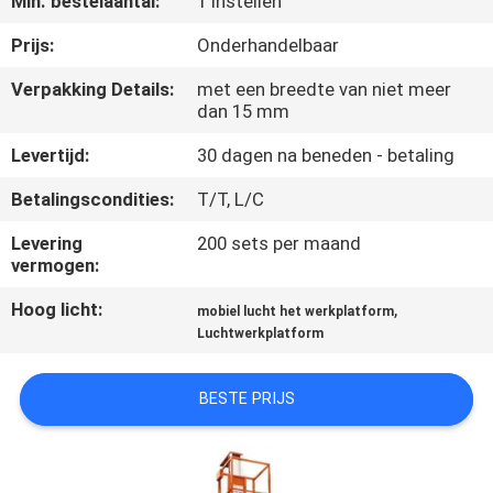
Min. bestelaantal:
1 Instellen
NEEM
CONTACT
Prijs:
Onderhandelbaar
MET
Verpakking Details:
met een breedte van niet meer
dan 15 mm
ONS
OP
Levertijd:
30 dagen na beneden - betaling
Betalingscondities:
T/T, L/C
NIEUWS
Levering
200 sets per maand
vermogen:
VRAAG
Hoog licht:
,
mobiel lucht het werkplatform
EEN
Luchtwerkplatform
OFFERTE
BESTE PRIJS
SITEMAP