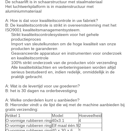
De schaarlift is in schaarstructuur met staalmateriaal
Het luchtwerkplatform is in mastenstructuur met
aluminiummateriaal
A: Hoe is dat voor kwaliteitscontrole in uw fabriek?
B: De kwaliteitscontrole is strikt in overeenstemming met het
ISO9001 kwaliteitsmanagementsysteem.
Strikt kwaliteitscontrolesysteem voor het gehele
productieproces
Import van sleutelkunsten om de hoge kwaliteit van onze
producten te garanderen
Geavanceerde apparatuur en instrumenten voor onderzoek
en kwaliteitscontrole
100% strikt onderzoek van de producten vóór verzending
Alle kwaliteitsklachten en verbeteringseisen worden altijd
serieus bestudeerd en, indien redelijk, onmiddellijk in de
praktijk gebracht.
A: Wat is de levertijd voor uw goederen?
B: het is 30 dagen na orderbevestiging
A: Welke onderdelen kunt u aanbieden?
B: Hieronder vindt u de lijst die wij met de machine aanbieden bij
gratis verzending:
Artikel 1
Model
Hoeveelheid
O-vormige rubberen ring
40x3.1
4
O-vormige rubberen ring
Elf maal één.9
2
O-vormige rubberen ring
40 × 30 × 6
1