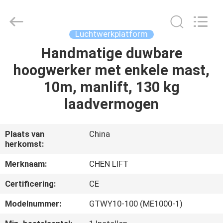
(SUZHOU)
MACHINERY
CO
LTD.
All
Luchtwerkplatform
Rights
Reserved.
Handmatige duwbare
HUIS
hoogwerker met enkele mast,
PRODUCTEN
10m, manlift, 130 kg
laadvermogen
OVER
ONS
Plaats van
China
herkomst:
FABRIEKSTOCHT
Merknaam:
CHEN LIFT
Certificering:
CE
KWALITEITSCONTROLE
Modelnummer:
GTWY10-100 (ME1000-1)