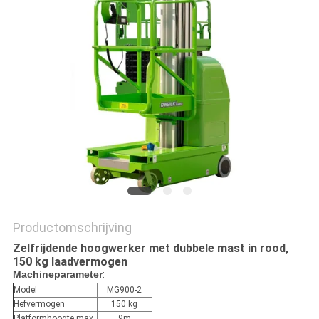
PRIVACYBELEID
Productomschrijving
Zelfrijdende hoogwerker met dubbele mast in rood,
150 kg laadvermogen
Machineparameter
:
Model
MG900-2
Hefvermogen
150 kg
Platformhoogte max.
9m