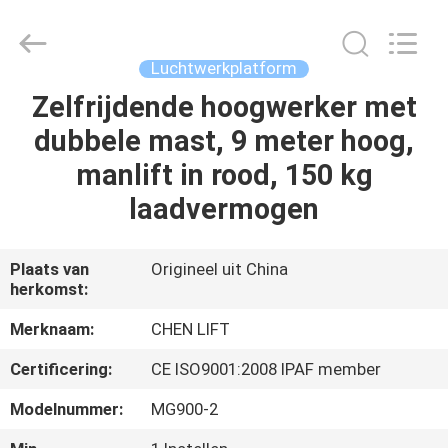
(SUZHOU)
MACHINERY
CO
LTD.
All
Luchtwerkplatform
Rights
Reserved.
Zelfrijdende hoogwerker met
HUIS
dubbele mast, 9 meter hoog,
PRODUCTEN
manlift in rood, 150 kg
laadvermogen
OVER
ONS
Plaats van
Origineel uit China
herkomst:
FABRIEKSTOCHT
Merknaam:
CHEN LIFT
Certificering:
CE ISO9001:2008 IPAF member
KWALITEITSCONTROLE
Modelnummer:
MG900-2