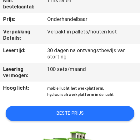
Min.
1 Instellen
NEEM
bestelaantal:
CONTACT
Prijs:
Onderhandelbaar
MET
Verpakking
Verpakt in pallets/houten kist
ONS
Details:
OP
Levertijd:
30 dagen na ontvangstbewijs van
storting
NIEUWS
Levering
100 sets/maand
vermogen:
VRAAG
Hoog licht:
,
mobiel lucht het werkplatform
EEN
hydraulisch werkplatform in de lucht
OFFERTE
BESTE PRIJS
SITEMAP