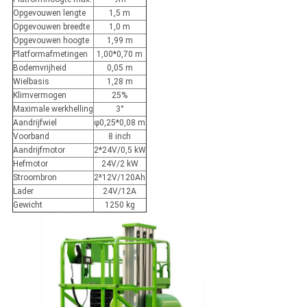
Opgevouwen lengte
1,5 m
Opgevouwen breedte
1,0 m
Opgevouwen hoogte
1,99 m
Platformafmetingen
1,00*0,70 m
Bodemvrijheid
0,05 m
Wielbasis
1,28 m
Klimvermogen
25%
Maximale werkhelling
3°
Aandrijfwiel
φ0,25*0,08 m
Voorband
8 inch
Aandrijfmotor
2*24V/0,5 kW
Hefmotor
24V/2 kW
Stroombron
2ˣ12V/120Ah
Lader
24V/12A
Gewicht
1250 kg