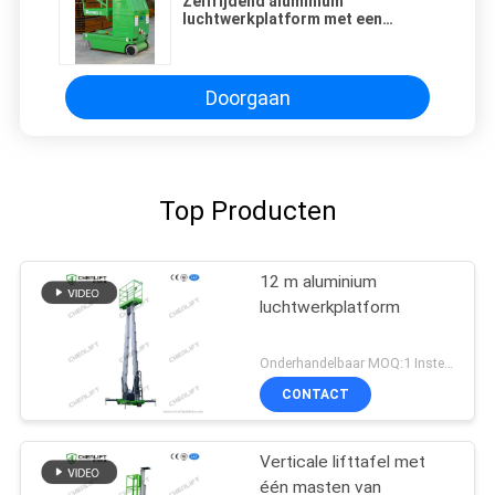
Zelfrijdend aluminium
luchtwerkplatform met een
hefvermogen van 125 kg
Doorgaan
Top Producten
12 m aluminium
luchtwerkplatform
Onderhandelbaar MOQ:1 Instellen
CONTACT
Verticale lifttafel met
één masten van