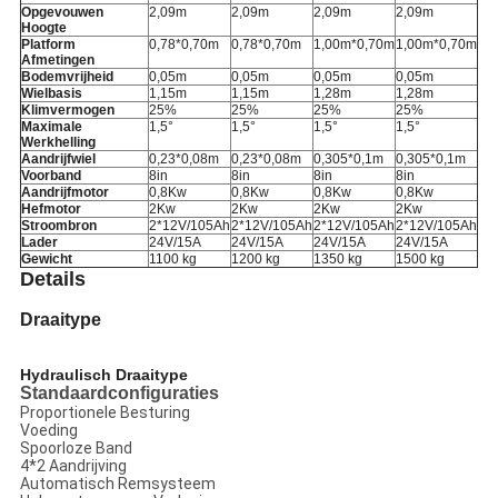
Opgevouwen
2,09m
2,09m
2,09m
2,09m
Hoogte
Platform
0,78*0,70m
0,78*0,70m
1,00m*0,70m
1,00m*0,70m
Afmetingen
Bodemvrijheid
0,05m
0,05m
0,05m
0,05m
Wielbasis
1,15m
1,15m
1,28m
1,28m
Klimvermogen
25%
25%
25%
25%
Maximale
1,5
°
1,5
°
1,5
°
1,5
°
Werkhelling
Aandrijfwiel
0,23*0,08m
0,23*0,08m
0,305*0,1m
0,305*0,1m
Voorband
8in
8in
8in
8in
Aandrijfmotor
0,8Kw
0,8Kw
0,8Kw
0,8Kw
Hefmotor
2Kw
2Kw
2Kw
2Kw
Stroombron
2*12V/105Ah
2*12V/105Ah
2*12V/105Ah
2*12V/105Ah
Lader
24V/15A
24V/15A
24V/15A
24V/15A
Gewicht
1100 kg
1200 kg
1350 kg
1500 kg
Details
Draaitype
Hydraulisch Draaitype
Standaardconfiguraties
Proportionele Besturing
Voeding
Spoorloze Band
4*2 Aandrijving
Automatisch Remsysteem