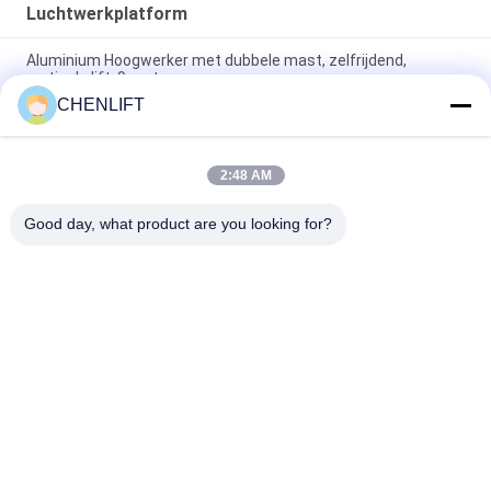
Luchtwerkplatform
Aluminium Hoogwerker met dubbele mast, zelfrijdend,
verticale lift, 9 meter
CHENLIFT
10 meter hoog luchtwerkplatform met dubbele masten
Hydraulische verticale lifttafel
2:48 AM
Aluminium Type Hoogwerker met Hefhoogte 14m
Platformhoogte Vierdubbele Mast 300Kg
Good day, what product are you looking for?
populaire categorieën
Alle
Hydraulisch 
Zelfrijdende 
Liftplatform
Schaarhoogwerker
Mobiele Schaarlift
Mini Scissor Lift
Verticaal 
Luchtwerkplatform
Hefplatform