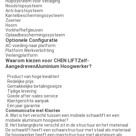
Hulpsysteem voor Verlaging
Noodstopsysteem
Anti-barstsysteem
Kantelbeschermingssysteem
Zoemer
Hoorn
Vorkhefhefgleuven
Oplaadbeschermingssysteem
Optionele Configuratie
AC-voeding naar platform
Platform Werkverlichting
Verlengplatform
Waarom kiezen voor CHEN LIFT
Zelf
-
Aangedreven
Aluminium Hoogwerker
?
· Product van hoge kwaliteit
· Redelijke prijs
· Gemakkelijke betalingswijze
· Tijdige levering
· Goede after-sales service
· Klantgerichte aanpak
· Eén jaar garantie
Communicatie met Klanten
A: Wat is het verschil tussen een mobiele schaarlift en een
mobiele aluminium hoogwerker?
B: Het belangrijkste verschil zit in de structuur en het materiaal
De schaarlift heeft een schaarstructuur met staal als materiaal
De hoogwerker heeft een maststructuur met aluminium als