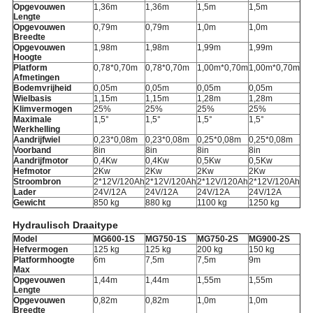
Opgevouwen
1,36m
1,36m
1,5m
1,5m
Lengte
Opgevouwen
0,79m
0,79m
1,0m
1,0m
Breedte
Opgevouwen
1,98m
1,98m
1,99m
1,99m
Hoogte
Platform
0,78*0,70m
0,78*0,70m
1,00m*0,70m
1,00m*0,70m
Afmetingen
Bodemvrijheid
0,05m
0,05m
0,05m
0,05m
Wielbasis
1,15m
1,15m
1,28m
1,28m
Klimvermogen
25%
25%
25%
25%
Maximale
1,5
°
1,5
°
1,5
°
1,5
°
Werkhelling
Aandrijfwiel
0,23*0,08m
0,23*0,08m
0,25*0,08m
0,25*0,08m
Voorband
8in
8in
8in
8in
Aandrijfmotor
0,4Kw
0,4Kw
0,5Kw
0,5Kw
Hefmotor
2Kw
2Kw
2Kw
2Kw
Stroombron
2*12V/120Ah
2*12V/120Ah
2*12V/120Ah
2*12V/120Ah
Lader
24V/12A
24V/12A
24V/12A
24V/12A
Gewicht
850 kg
880 kg
1100 kg
1250 kg
Hydraulisch Draaitype
Model
MG600-1S
MG750-1S
MG750-2S
MG900-2S
Hefvermogen
125 kg
125 kg
200 kg
150 kg
Platformhoogte
6m
7,5m
7,5m
9m
Max
Opgevouwen
1,44m
1,44m
1,55m
1,55m
Lengte
Opgevouwen
0,82m
0,82m
1,0m
1,0m
Breedte