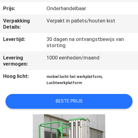
NEEM
Prijs:
Onderhandelbaar
CONTACT
Verpakking
Verpakt in pallets/houten kist
MET
Details:
ONS
Levertijd:
30 dagen na ontvangstbewijs van
OP
storting
Levering
1000 eenheden/maand
NIEUWS
vermogen:
Hoog licht:
,
mobiel lucht het werkplatform
VRAAG
Luchtwerkplatform
EEN
BESTE PRIJS
OFFERTE
SITEMAP