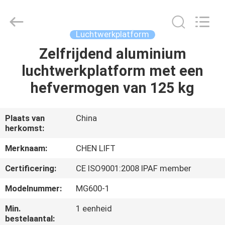
(SUZHOU)
MACHINERY
CO
LTD.
All
Luchtwerkplatform
Rights
Reserved.
Zelfrijdend aluminium
HUIS
luchtwerkplatform met een
PRODUCTEN
hefvermogen van 125 kg
OVER
Plaats van
China
herkomst:
ONS
Merknaam:
CHEN LIFT
FABRIEKSTOCHT
Certificering:
CE ISO9001:2008 IPAF member
Modelnummer:
MG600-1
KWALITEITSCONTROLE
Min.
1 eenheid
bestelaantal: