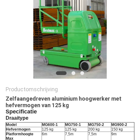
PRIVACYBELEID
Productomschrijving
Zelfaangedreven aluminium hoogwerker met
hefvermogen van 125 kg
Specificatie
Draaitype
Model
MG600-1
MG750-1
MG750-2
MG900-2
Hefvermogen
125 kg
125 kg
200 kg
150 kg
Platformhoogte
6m
7,5m
7,5m
9m
Max