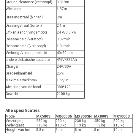
Ground clearance (verhoogd)
0.019m
Wielbasis
1.87m
Draaiingstraal (binnen)
0m
Draaiingstraal (buiten)
2.1m
Lift- en aandrijvingsmotor
24 V/3,3 kW
Reissnelheid (verstopt)
3.0km/h
Reissnelheid ((verhoogd)
1.0km/h
Verhoog-/verlaagsnelheid
40/30 sec.
andere elektrische apparaten
4*6V/225Ah
Charger
24V/30A
Gradeerbaarheid
25%
Maximale werkhoek
1.5°/3°
Afmeting van de band
380*129
Gewicht
2100 kg
Alle specificaties
Model
MX580S
MX600SN
MX800SN
MX800S
MX1000S
Verzorging
230 kg
230 kg
230 kg
450 kg
320 kg
Verlenglast
113 kg
113 kg
113 kg
113 kg
113 kg
Hoogte van het
5.8 m
6 m
8 m
8 m
10 m