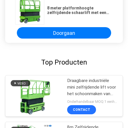
8 meter platformhoogte
zelfrijdende schaarlift met een
hefcapaciteit van 230 kg manliften
Doorgaan
Top Producten
Draagbare industriële
mini zelfrijdende lift voor
het schoonmaken van
verf
Onderhandelbaar MOQ:1 eenheid
CONTACT
8m Zelfrijdende