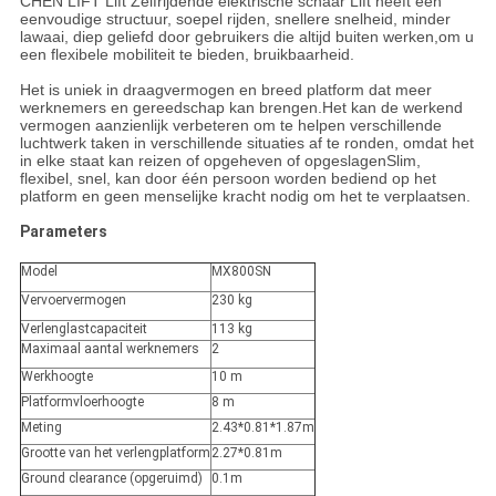
CHEN LIFT Lift Zelfrijdende elektrische schaar Lift heeft een
eenvoudige structuur, soepel rijden, snellere snelheid, minder
lawaai, diep geliefd door gebruikers die altijd buiten werken,om u
een flexibele mobiliteit te bieden, bruikbaarheid.
Het is uniek in draagvermogen en breed platform dat meer
werknemers en gereedschap kan brengen.Het kan de werkend
vermogen aanzienlijk verbeteren om te helpen verschillende
luchtwerk taken in verschillende situaties af te ronden, omdat het
in elke staat kan reizen of opgeheven of opgeslagenSlim,
flexibel, snel, kan door één persoon worden bediend op het
platform en geen menselijke kracht nodig om het te verplaatsen.
Parameters
Model
MX800SN
Vervoervermogen
230 kg
Verlenglastcapaciteit
113 kg
Maximaal aantal werknemers
2
Werkhoogte
10 m
Platformvloerhoogte
8 m
Meting
2.43*0.81*1.87m
Grootte van het verlengplatform
2.27*0.81m
Ground clearance (opgeruimd)
0.1m