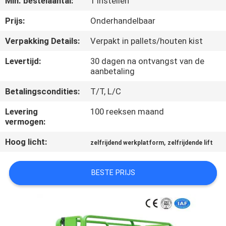
Min. bestelaantal:
1 Instellen
NEEM
CONTACT
Prijs:
Onderhandelbaar
MET
Verpakking Details:
Verpakt in pallets/houten kist
ONS
Levertijd:
30 dagen na ontvangst van de
OP
aanbetaling
Betalingscondities:
T/T, L/C
NIEUWS
Levering
100 reeksen maand
vermogen:
VRAAG
Hoog licht:
,
zelfrijdend werkplatform
zelfrijdende lift
EEN
OFFERTE
BESTE PRIJS
SITEMAP