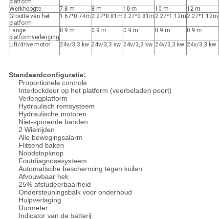
platform
Werkhoogte
7.8 m
8 m
10 m
10 m
12 m
Grootte van het
1.67*0.74m
2.27*0.81m
2.27*0.81m
2.27*1.12m
2.27*1.12m
platform
Lange
0.9 m
0.9 m
0.9 m
0.9 m
0.9 m
platformverlenging
Lift/drive motor
24v/3,3 kw
24v/3,3 kw
24v/3,3 kw
24v/3,3 kw
24v/3,3 kw
Standaardconfiguratie:
Proportionele controle
Interlockdeur op het platform (veerbeladen poort)
Verlengplatform
Hydraulisch remsysteem
Hydraulische motoren
Niet-sporende banden
2 Wielrijden
Alle bewegingsalarm
Flitsend baken
Noodstopknop
Foutdiagnosesysteem
Automatische bescherming tegen kuilen
Afvouwbaar hek
25% afstudeerbaarheid
Ondersteuningsbalk voor onderhoud
Hulpverlaging
Uurmeter
Indicator van de batterij