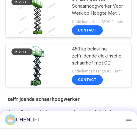
Schaarhoogwerker Voor
Werk op Hoogte Met
230Kg Laadvermogen
Onderhandelbaar MOQ:1 Instellen
CONTACT
450 kg belasting
zelfrijdende elektrische
schaarhef met CE
Onderhandelbaar MOQ:1 eenheid
CONTACT
zelfrijdende schaarhoogwerker
Hydraulische zelfrijdende schaarlift elektrisch X-lift 8 meter
450 kg laadvermogen
CHENLIFT
6m platformhoogte zelfrijdende schaarlift met
verlengplatform