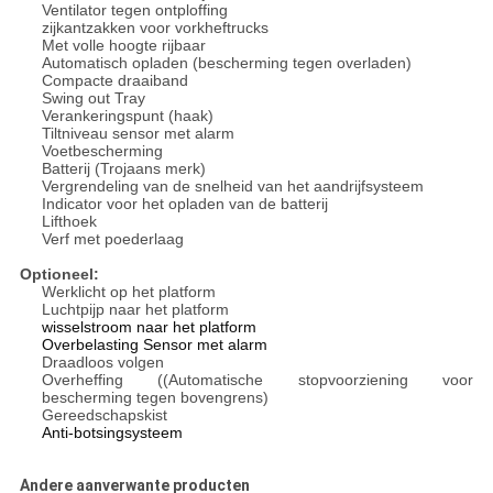
Ventilator tegen ontploffing
zijkantzakken voor vorkheftrucks
Met volle hoogte rijbaar
Automatisch opladen (bescherming tegen overladen)
Compacte draaiband
Swing out Tray
Verankeringspunt (haak)
Tiltniveau sensor met alarm
Voetbescherming
Batterij (Trojaans merk)
Vergrendeling van de snelheid van het aandrijfsysteem
Indicator voor het opladen van de batterij
Lifthoek
Verf met poederlaag
Optioneel:
Werklicht op het platform
Luchtpijp naar het platform
wisselstroom naar het platform
Overbelasting Sensor met alarm
Draadloos volgen
Overheffing ((Automatische stopvoorziening voor
bescherming tegen bovengrens)
Gereedschapskist
Anti-botsingsysteem
Andere aanverwante producten