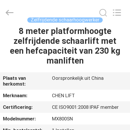
(SUZHOU)
MACHINERY
CO
LTD.
All
Zelfrijdende schaarhoogwerker
Rights
Reserved.
8 meter platformhoogte
HUIS
zelfrijdende schaarlift met
PRODUCTEN
een hefcapaciteit van 230 kg
manliften
OVER
ONS
Plaats van
Oorspronkelijk uit China
herkomst:
FABRIEKSTOCHT
Merknaam:
CHEN LIFT
Certificering:
CE ISO9001:2008 IPAF member
KWALITEITSCONTROLE
Modelnummer:
MX800SN