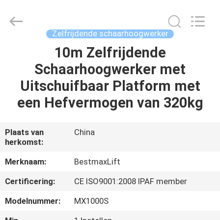
(SUZHOU)
MACHINERY
CO
LTD.
All
Zelfrijdende schaarhoogwerker
Rights
Reserved.
10m Zelfrijdende
HUIS
Schaarhoogwerker met
PRODUCTEN
Uitschuifbaar Platform met
een Hefvermogen van 320kg
OVER
ONS
Plaats van
China
herkomst:
FABRIEKSTOCHT
Merknaam:
BestmaxLift
Certificering:
CE ISO9001:2008 IPAF member
KWALITEITSCONTROLE
Modelnummer:
MX1000S