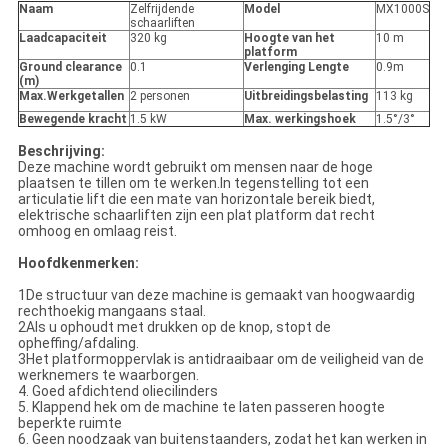
Naam
Zelfrijdende
Model
MX1000S
schaarliften
Laadcapaciteit
320 kg
Hoogte van het
10 m
platform
Ground clearance
0.1
Verlenging Lengte
0.9m
(m)
Max.Werkgetallen
2 personen
Uitbreidingsbelasting
113 kg
Bewegende kracht
1.5 kW
Max. werkingshoek
1.5°/3°
Beschrijving:
Deze machine wordt gebruikt om mensen naar de hoge
plaatsen te tillen om te werken.In tegenstelling tot een
articulatie lift die een mate van horizontale bereik biedt,
elektrische schaarliften zijn een plat platform dat recht
omhoog en omlaag reist.
Hoofdkenmerken:
1De structuur van deze machine is gemaakt van hoogwaardig
rechthoekig mangaans staal.
2Als u ophoudt met drukken op de knop, stopt de
opheffing/afdaling.
3Het platformoppervlak is antidraaibaar om de veiligheid van de
werknemers te waarborgen.
4. Goed afdichtend oliecilinders
5. Klappend hek om de machine te laten passeren hoogte
beperkte ruimte
6. Geen noodzaak van buitenstaanders, zodat het kan werken in