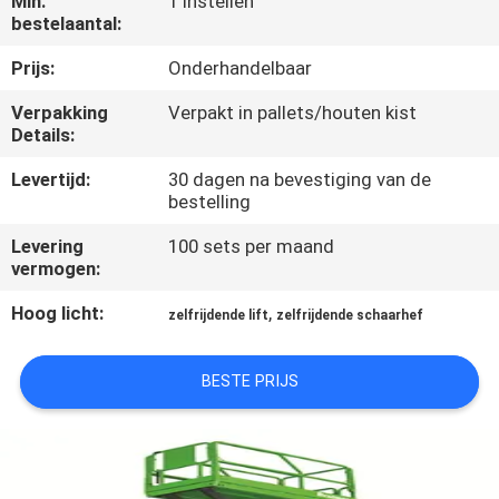
Min.
1 Instellen
NEEM
bestelaantal:
CONTACT
Prijs:
Onderhandelbaar
MET
Verpakking
Verpakt in pallets/houten kist
ONS
Details:
OP
Levertijd:
30 dagen na bevestiging van de
bestelling
NIEUWS
Levering
100 sets per maand
vermogen:
VRAAG
Hoog licht:
,
zelfrijdende lift
zelfrijdende schaarhef
EEN
OFFERTE
BESTE PRIJS
SITEMAP