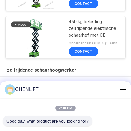
CONTACT
450 kg belasting
zelfrijdende elektrische
schaarhef met CE
Onderhandelbaar MOQ:1 eenheid
CONTACT
zelfrijdende schaarhoogwerker
Hydraulische zelfrijdende schaarlift elektrisch X-lift 8 meter
450 kg laadvermogen
CHENLIFT
6m platformhoogte zelfrijdende schaarlift met
verlengplatform
7:30 PM
MC1000 12 m werkhoogte Crawler zelfrijdende schaarhef
Good day, what product are you looking for?