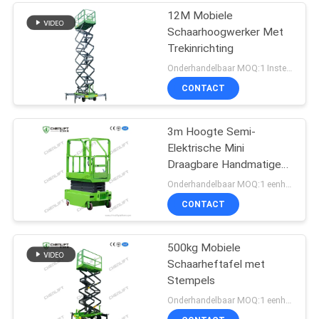
12M Mobiele
Schaarhoogwerker Met
Trekinrichting
Onderhandelbaar MOQ:1 Instellen
CONTACT
3m Hoogte Semi-
Elektrische Mini
Draagbare Handmatige
Duw Schaarheftafel
Onderhandelbaar MOQ:1 eenheid
Voor Magazijn
CONTACT
500kg Mobiele
Schaarheftafel met
Stempels
Onderhandelbaar MOQ:1 eenheid