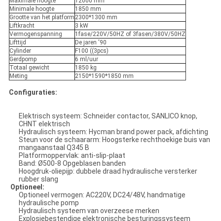
Maximale hoogte
12000 mm
Minimale hoogte
1850 mm
Grootte van het platform
2300*1300 mm
Liftkracht
3 kW
Vermogenspanning
1fase/220V/50HZ of 3fasen/380V/50HZ
Lifttijd
De jaren '90
Cylinder
F100 ((3pcs)
Gerdpomp
6 ml/uur
Totaal gewicht
1850 kg
Meting
2150*1590*1850 mm
Configuraties:
Elektrisch systeem: Schneider contactor, SANLICO knop,
CHNT elektrisch
Hydraulisch systeem: Hycman brand power pack, afdichting
Steun voor de schaararm: Hoogsterke rechthoekige buis van
mangaanstaal Q345 B
Platformoppervlak: anti-slip-plaat
Band: Ø500-8 Opgeblasen banden
Hoogdruk-oliepijp: dubbele draad hydraulische versterker
rubber slang
Optioneel:
Optioneel vermogen: AC220V, DC24/48V, handmatige
hydraulische pomp
Hydraulisch systeem van overzeese merken
Explosiebestendige elektronische besturingssysteem