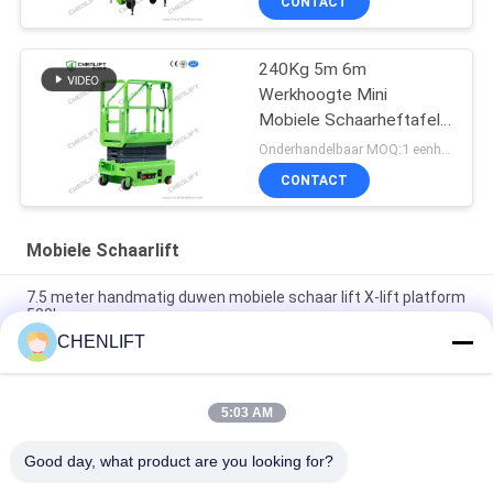
CONTACT
240Kg 5m 6m
Werkhoogte Mini
Mobiele Schaarheftafel
Met Uitbreidingsplatform
Onderhandelbaar MOQ:1 eenheid
CONTACT
Mobiele Schaarlift
7.5 meter handmatig duwen mobiele schaar lift X-lift platform
500kg
CHENLIFT
14M Kleine Elektrische Schaarhoogwerker Met Gemotoriseerd
Apparaat Laadvermogen Van 450Kg
5:03 AM
Mini Handbediende 3,9 Meter Hoogwerkplatform met Anti-Slip
Traanplaat
Good day, what product are you looking for?