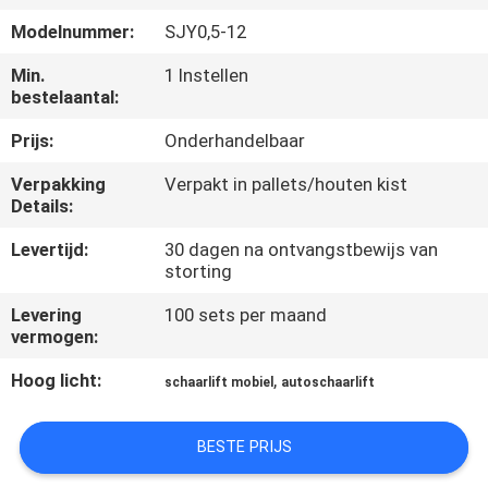
NEEM
Modelnummer:
SJY0,5-12
CONTACT
Min.
1 Instellen
MET
bestelaantal:
ONS
Prijs:
Onderhandelbaar
OP
Verpakking
Verpakt in pallets/houten kist
Details:
NIEUWS
Levertijd:
30 dagen na ontvangstbewijs van
storting
VRAAG
Levering
100 sets per maand
EEN
vermogen:
OFFERTE
Hoog licht:
,
schaarlift mobiel
autoschaarlift
SITEMAP
BESTE PRIJS