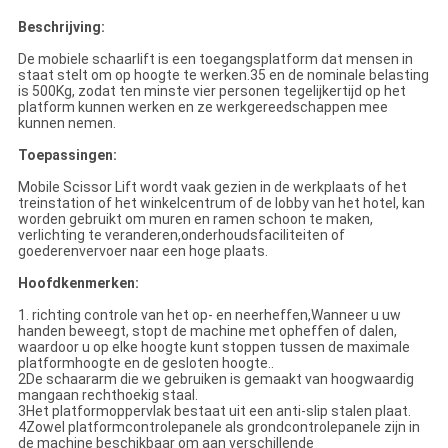
Beschrijving:
De mobiele schaarlift is een toegangsplatform dat mensen in
staat stelt om op hoogte te werken.35 en de nominale belasting
is 500Kg, zodat ten minste vier personen tegelijkertijd op het
platform kunnen werken en ze werkgereedschappen mee
kunnen nemen.
Toepassingen:
Mobile Scissor Lift wordt vaak gezien in de werkplaats of het
treinstation of het winkelcentrum of de lobby van het hotel, kan
worden gebruikt om muren en ramen schoon te maken,
verlichting te veranderen,onderhoudsfaciliteiten of
goederenvervoer naar een hoge plaats.
Hoofdkenmerken:
1. richting controle van het op- en neerheffen,Wanneer u uw
handen beweegt, stopt de machine met opheffen of dalen,
waardoor u op elke hoogte kunt stoppen tussen de maximale
platformhoogte en de gesloten hoogte..
2De schaararm die we gebruiken is gemaakt van hoogwaardig
mangaan rechthoekig staal.
3Het platformoppervlak bestaat uit een anti-slip stalen plaat.
4Zowel platformcontrolepanele als grondcontrolepanele zijn in
de machine beschikbaar om aan verschillende