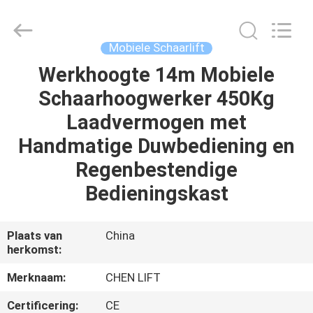
(SUZHOU)
MACHINERY
CO
LTD.
All
Mobiele Schaarlift
Rights
Reserved.
Werkhoogte 14m Mobiele
HUIS
Schaarhoogwerker 450Kg
PRODUCTEN
Laadvermogen met
Handmatige Duwbediening en
OVER
Regenbestendige
ONS
Bedieningskast
FABRIEKSTOCHT
Plaats van
China
herkomst:
KWALITEITSCONTROLE
Merknaam:
CHEN LIFT
Certificering:
CE