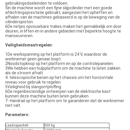
gebruikingsdoeleinden te voldoen.
5In de machine wordt een fijne slijpcilinder met een goede
afdichtingsprestatie gebruikt, aangezien het opheffen en
afhalen van de machines gebaseerd is op de beweging van de
cilinderspiston.
6De netjes opvouwbare tralies maken het gemakkelijk om door
deuren, in liften en in andere gebieden met beperkte hoogte te
manoeuvreren.
Veiligheidsmaatregelen:
1De werkspanning op het platform is 24 V, waardoor de
werknemer geen gevaar loopt.
2Noodstopknop op het platform en op de controlepanelen.
3We hebben een hulpplatform om de machine te laten zakken
als de stroom afvalt.
4. telescopische benen op het chassis om het horizontale
niveau voor gebruik te regelen.
5Veiligheid bij slangontploffing
6De regenbestendige ontwerpen van de elektrische kast
kunnen deze machine buiten laten gebruiken.
7- Handrail op het platform om te garanderen dat de werknemer
niet valt.
Parameters:
Laadcapaciteit
500 kg