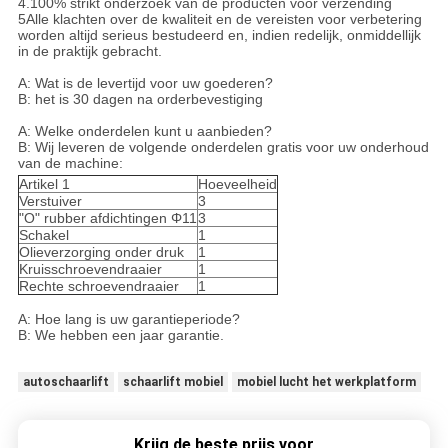
4.100% strikt onderzoek van de producten vóór verzending
5Alle klachten over de kwaliteit en de vereisten voor verbetering
worden altijd serieus bestudeerd en, indien redelijk, onmiddellijk
in de praktijk gebracht.
A: Wat is de levertijd voor uw goederen?
B: het is 30 dagen na orderbevestiging
A: Welke onderdelen kunt u aanbieden?
B: Wij leveren de volgende onderdelen gratis voor uw onderhoud
van de machine:
Artikel 1
Hoeveelheid
Verstuiver
3
"O" rubber afdichtingen Φ11
3
Schakel
1
Olieverzorging onder druk
1
Kruisschroevendraaier
1
Rechte schroevendraaier
1
A: Hoe lang is uw garantieperiode?
B: We hebben een jaar garantie.
autoschaarlift
schaarlift mobiel
mobiel lucht het werkplatform
Krijg de beste prijs voor