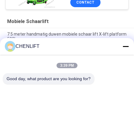
CONTACT
Mobiele Schaarlift
7.5 meter handmatig duwen mobiele schaar lift X-lift platform
500kg
CHENLIFT
14M Kleine Elektrische Schaarhoogwerker Met Gemotoriseerd
Apparaat Laadvermogen Van 450Kg
3:39 PM
Mini Handbediende 3,9 Meter Hoogwerkplatform met Anti-Slip
Traanplaat
Good day, what product are you looking for?
populaire categorieën
Alle
Hydraulisch 
Zelfrijdende 
Liftplatform
Schaarhoogwerker
Mobiele Schaarlift
Mini Scissor Lift