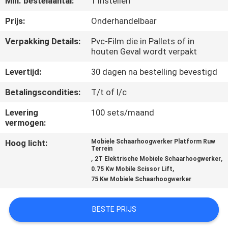
Min. bestelaantal:
1 Instellen
NEEM
CONTACT
Prijs:
Onderhandelbaar
MET
Verpakking Details:
Pvc-Film die in Pallets of in
houten Geval wordt verpakt
ONS
OP
Levertijd:
30 dagen na bestelling bevestigd
Betalingscondities:
T/t of l/c
NIEUWS
Levering
100 sets/maand
vermogen:
VRAAG
Hoog licht:
Mobiele Schaarhoogwerker Platform Ruw
Terrein
EEN
,
,
2T Elektrische Mobiele Schaarhoogwerker
,
0.75 Kw Mobile Scissor Lift
OFFERTE
75 Kw Mobiele Schaarhoogwerker
SITEMAP
BESTE PRIJS