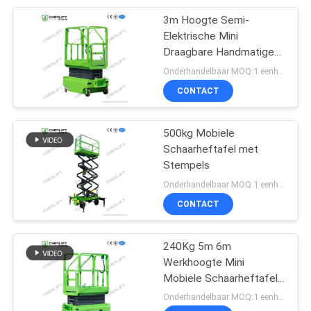
3m Hoogte Semi-
Elektrische Mini
Draagbare Handmatige
Duw Schaarheftafel
Onderhandelbaar MOQ:1 eenheid
Voor Magazijn
CONTACT
500kg Mobiele
Schaarheftafel met
Stempels
Onderhandelbaar MOQ:1 eenheid
CONTACT
240Kg 5m 6m
Werkhoogte Mini
Mobiele Schaarheftafel
Met Uitbreidingsplatform
Onderhandelbaar MOQ:1 eenheid