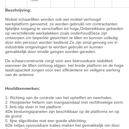
1500
Beschrijving:
Mobiel schaarliften worden ook wel mobiel verhoogd
werkplatform genoemd; ze worden gebruikt om contractanten
tijdelijke toegang te verschaffen tot hoge,Onbereikbare gebieden
op verschillende werkplekken zoals onderhoudDeze zijn
ontworpen om beperkte gewichten te tillen en kunnen volledig
door één persoon worden bediend.Ze zijn smal genoeg om in
industriële omgevingen te worden gebruikt en kunnen
gemakkelijk door smalle gangen worden gereden.
De schaarconstructie zorgt voor een betrouwbare stabiliteit
wanneer de liften omhoog stijgen, het brede platform en de hoge
laadcapaciteit zorgen voor een efficiëntere en veiligere werking
van de antenne.
Hoofdkenmerken:
1- Richting van de controle van het opheffen en neerhalen.
2. Hoogsterke hefarm van mangaanstaal met rechthoekige vorm
3. Anti-slip vloer in het platform
4De besturingspanelen zijn beschikbaar op de platforms en op
de grond.
5. fijne slijpcilinder met een goede afdichting
6De netjes opvouwbare tralies maken het gemakkelijk om door