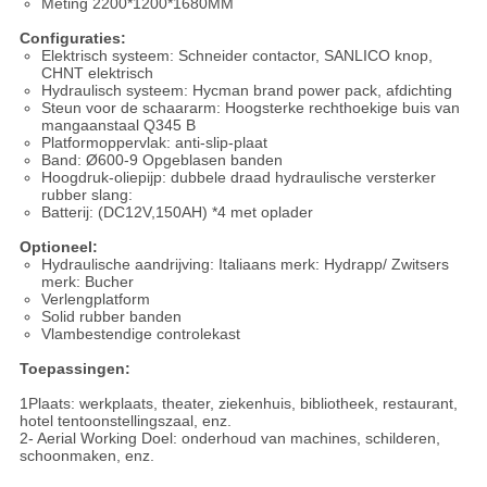
Meting 2200*1200*1680MM
Configuraties:
Elektrisch systeem: Schneider contactor, SANLICO knop,
CHNT elektrisch
Hydraulisch systeem: Hycman brand power pack, afdichting
Steun voor de schaararm: Hoogsterke rechthoekige buis van
mangaanstaal Q345 B
Platformoppervlak: anti-slip-plaat
Band: Ø600-9 Opgeblasen banden
Hoogdruk-oliepijp: dubbele draad hydraulische versterker
rubber slang:
Batterij: (DC12V,150AH) *4 met oplader
Optioneel:
Hydraulische aandrijving: Italiaans merk: Hydrapp/ Zwitsers
merk: Bucher
Verlengplatform
Solid rubber banden
Vlambestendige controlekast
Toepassingen:
1Plaats: werkplaats, theater, ziekenhuis, bibliotheek, restaurant,
hotel tentoonstellingszaal, enz.
2- Aerial Working Doel: onderhoud van machines, schilderen,
schoonmaken, enz.