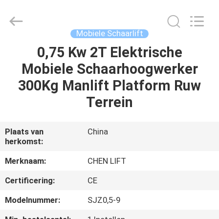
(SUZHOU)
MACHINERY
CO
LTD.
All
Mobiele Schaarlift
Rights
Reserved.
0,75 Kw 2T Elektrische
HUIS
Mobiele Schaarhoogwerker
PRODUCTEN
300Kg Manlift Platform Ruw
Terrein
OVER
ONS
Plaats van
China
herkomst:
FABRIEKSTOCHT
Merknaam:
CHEN LIFT
Certificering:
CE
KWALITEITSCONTROLE
Modelnummer:
SJZ0,5-9