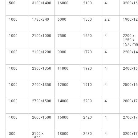
500
3100×1400
16000
2100
4
3200x16
1000
1780x840
6000
1500
2.2
1900x12
1000
2100x1000
7500
1650
4
2200 x
1250 x
1570 m
1000
2100×1200
9000
1770
4
2200x14
1000
2300×1350
11000
1990
4
2400x16
1000
2400×1350
12000
1910
4
2500x16
1000
2700×1500
14000
2200
4
2800x17
1000
2600×1500
16000
2420
4
2700x17
300
3100 ×
18000
2430
4
3200x17