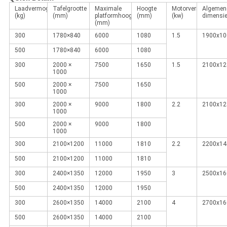
Laadvermogen
Tafelgrootte
Maximale
Hoogte
Motorvermogen
Algemen
(kg)
(mm)
platformhoogte.
(mm)
(kw)
dimensi
(mm)
300
1780×840
6000
1080
1.5
1900x10
500
1780×840
6000
1080
300
2000 ×
7500
1650
1.5
2100x12
1000
500
2000 ×
7500
1650
1000
300
2000 ×
9000
1800
2.2
2100x12
1000
500
2000 ×
9000
1800
1000
300
2100×1200
11000
1810
2.2
2200x14
500
2100×1200
11000
1810
300
2400×1350
12000
1950
3
2500x16
500
2400×1350
12000
1950
300
2600×1350
14000
2100
4
2700x16
500
2600×1350
14000
2100