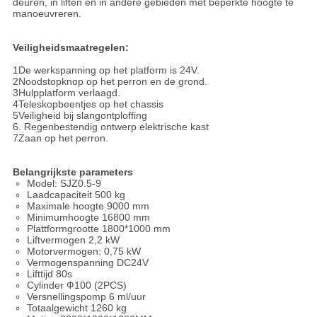
deuren, in liften en in andere gebieden met beperkte hoogte te
manoeuvreren.
Veiligheidsmaatregelen:
1De werkspanning op het platform is 24V.
2Noodstopknop op het perron en de grond.
3Hulpplatform verlaagd.
4Teleskopbeentjes op het chassis
5Veiligheid bij slangontploffing
6. Regenbestendig ontwerp elektrische kast
7Zaan op het perron.
Belangrijkste parameters
Model: SJZ0.5-9
Laadcapaciteit 500 kg
Maximale hoogte 9000 mm
Minimumhoogte 16800 mm
Plattformgrootte 1800*1000 mm
Liftvermogen 2,2 kW
Motorvermogen: 0,75 kW
Vermogenspanning DC24V
Lifttijd 80s
Cylinder Ф100 (2PCS)
Versnellingspomp 6 ml/uur
Totaalgewicht 1260 kg