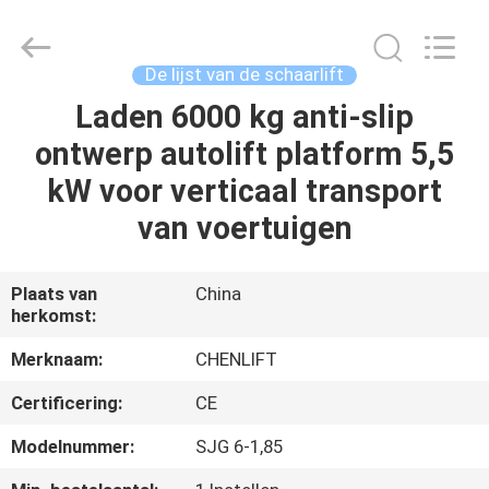
(SUZHOU)
MACHINERY
CO
LTD.
All
De lijst van de schaarlift
Rights
Reserved.
Laden 6000 kg anti-slip
HUIS
ontwerp autolift platform 5,5
PRODUCTEN
kW voor verticaal transport
van voertuigen
OVER
ONS
Plaats van
China
herkomst:
FABRIEKSTOCHT
Merknaam:
CHENLIFT
Certificering:
CE
KWALITEITSCONTROLE
Modelnummer:
SJG 6-1,85