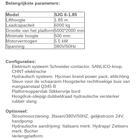
Belangrijkste parameters:
Model
SJG 6-1.85
Lifthoogte
1.85 m
Laadcapaciteit
6000 kg
Grootte van het platform
5000*2000 mm
Minimale hoogte
500 mm
Motorvermogen
5.5 kW
Spanning
380V/50Hz
Configuraties:
Elektrisch systeem:Schneider-contactor, SANLICO-knop,
CHNT-elektrische
Hydraulisch systeem: Hycman brand power pack, afdichting
Steun voor de schaararm:Hoogsterke rechthoekige buis van
mangaanstaal Q345 B
Platformoppervlak:Stikkervrije bord
Hoogdruk-oliepijp:dubbeldraad hydraulische versterker
rubber slang
Optioneel:
Stroomvoorziening: 3fasen/380V/50HZ; gelijkstroom 24V;
handpomp
Hydraulische aandrijving: Italiaans merk: Hydrapp/ Zwitsers
merk: Bucher
Verlengplatform