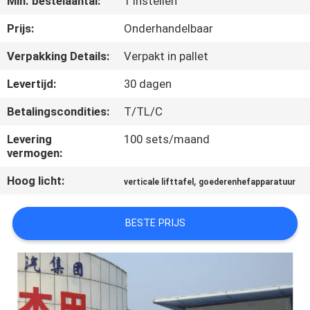
Min. bestelaantal:
1 Instellen
NEEM
CONTACT
Prijs:
Onderhandelbaar
MET
Verpakking Details:
Verpakt in pallet
ONS
Levertijd:
30 dagen
OP
Betalingscondities:
T/TL/C
Levering
100 sets/maand
NIEUWS
vermogen:
Hoog licht:
,
verticale lifttafel
goederenhefapparatuur
VRAAG
EEN
BESTE PRIJS
OFFERTE
SITEMAP