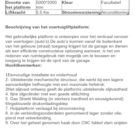
Grootte van
5000*2000
Kleur
Facultatief
het platform
mm
Liftkracht
5.5 Kw
Stroomvoorziening
Airconditioning
Beschrijving van het voertuigliftplatform:
Het gebruikelijke platform is ontworpen voor het verticaal vervoer
van voertuigen (auto's).De auto's kunnen vanaf de buitenkant
van het gebouw (straat) toegang krijgen tot de garage en dienen
als een efficiënte constructieve oplossing wanneer, is het om
redenen van ruimtegebruik niet mogelijk om te bouwen en
toegang te krijgen tot de oprit van de garage.
Hoofdkenmerken:
1Eenvoudige installatie en onderhoud
2- Uitstekende mechanische structuur, die werkt bij een lagere
aanvankelijke hefhoogte met een maximale hefstrok.
3Het slijtvast ontwerp geeft de platforms uitstekende slijtvastheid.
4. fijne slijpcilinder met een goede afdichting
5. Gas Shield Welding (in sterkere hardheid en eeuwigdurend)
6Ingebouwde drukontladingsklep
7. Hulpplatform verlaagd bij stroomstoring
8. in de verbindingsonderdelen gemonteerd lager zonder olie,
pinrol met vetverbinding.
9. Over het geheel genomen haak door CNC fakkel vlam snijden