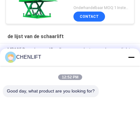
Onderhandelbaar MOQ:1 Instellen
CONTACT
de lijst van de schaarlift
MP105 Draagbare zelflaadkarren voor het verwerken van licht
materiaal
CHENLIFT
1110 mm palletpal lading heftafel hefboomlader voor 2000 kg
12:52 PM
Zware industriële enkele schaarlift, solide en duurzame
hefoplossing
Good day, what product are you looking for?
populaire categorieën
Alle
Hydraulisch 
Zelfrijdende 
Liftplatform
Schaarhoogwerker