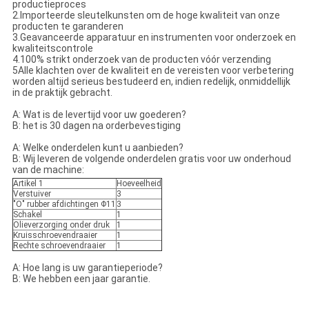
productieproces
2.Importeerde sleutelkunsten om de hoge kwaliteit van onze
producten te garanderen
3.Geavanceerde apparatuur en instrumenten voor onderzoek en
kwaliteitscontrole
4.100% strikt onderzoek van de producten vóór verzending
5Alle klachten over de kwaliteit en de vereisten voor verbetering
worden altijd serieus bestudeerd en, indien redelijk, onmiddellijk
in de praktijk gebracht.
A: Wat is de levertijd voor uw goederen?
B: het is 30 dagen na orderbevestiging
A: Welke onderdelen kunt u aanbieden?
B: Wij leveren de volgende onderdelen gratis voor uw onderhoud
van de machine:
Artikel 1
Hoeveelheid
Verstuiver
3
"O" rubber afdichtingen Φ11
3
Schakel
1
Olieverzorging onder druk
1
Kruisschroevendraaier
1
Rechte schroevendraaier
1
A: Hoe lang is uw garantieperiode?
B: We hebben een jaar garantie.