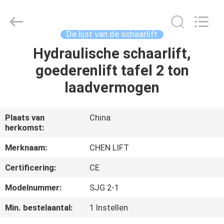
(SUZHOU)
MACHINERY
CO
LTD.
All
De lijst van de schaarlift
Rights
Reserved.
Hydraulische schaarlift,
HUIS
goederenlift tafel 2 ton
PRODUCTEN
laadvermogen
OVER
Plaats van
China
herkomst:
ONS
Merknaam:
CHEN LIFT
FABRIEKSTOCHT
Certificering:
CE
Modelnummer:
SJG 2-1
KWALITEITSCONTROLE
Min. bestelaantal:
1 Instellen