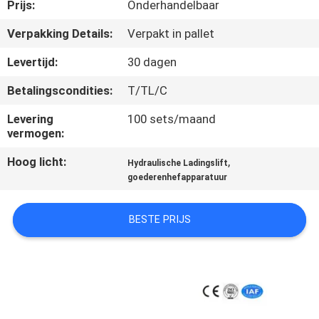
NEEM
Prijs:
Onderhandelbaar
CONTACT
Verpakking Details:
Verpakt in pallet
MET
Levertijd:
30 dagen
ONS
Betalingscondities:
T/TL/C
OP
Levering
100 sets/maand
vermogen:
NIEUWS
Hoog licht:
,
Hydraulische Ladingslift
goederenhefapparatuur
VRAAG
EEN
BESTE PRIJS
OFFERTE
SITEMAP