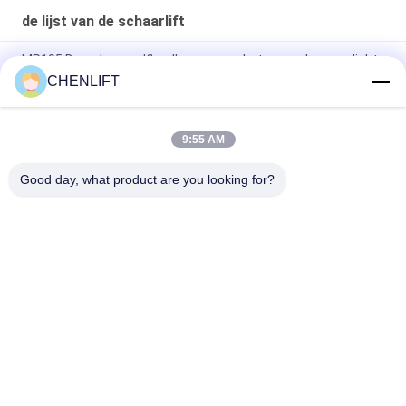
de lijst van de schaarlift
MP105 Draagbare zelflaadkarren voor het verwerken van licht
materiaal
CHENLIFT
1110 mm palletpal lading heftafel hefboomlader voor 2000 kg
9:55 AM
Zware industriële enkele schaarlift, solide en duurzame
hefoplossing
Good day, what product are you looking for?
populaire categorieën
Alle
Hydraulisch 
Zelfrijdende 
Liftplatform
Schaarhoogwerker
Mobiele Schaarlift
Mini Scissor Lift
Verticaal 
Luchtwerkplatform
Hefplatform