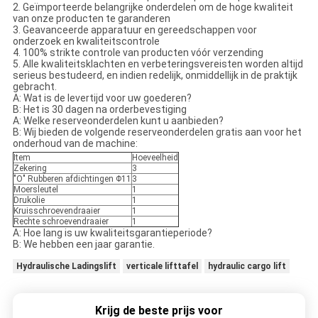
2. Geïmporteerde belangrijke onderdelen om de hoge kwaliteit
van onze producten te garanderen
3. Geavanceerde apparatuur en gereedschappen voor
onderzoek en kwaliteitscontrole
4. 100% strikte controle van producten vóór verzending
5. Alle kwaliteitsklachten en verbeteringsvereisten worden altijd
serieus bestudeerd, en indien redelijk, onmiddellijk in de praktijk
gebracht.
A: Wat is de levertijd voor uw goederen?
B: Het is 30 dagen na orderbevestiging
A: Welke reserveonderdelen kunt u aanbieden?
B: Wij bieden de volgende reserveonderdelen gratis aan voor het
onderhoud van de machine:
Item
Hoeveelheid
Zekering
3
"O" Rubberen afdichtingen Φ11
3
Moersleutel
1
Drukolie
1
Kruisschroevendraaier
1
Rechte schroevendraaier
1
A: Hoe lang is uw kwaliteitsgarantieperiode?
B: We hebben een jaar garantie.
Hydraulische Ladingslift
verticale lifttafel
hydraulic cargo lift
Krijg de beste prijs voor