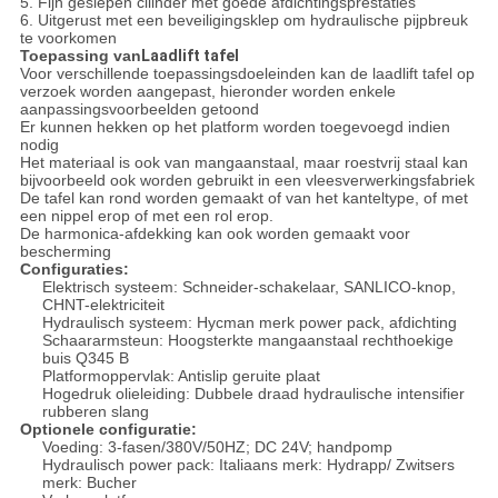
5. Fijn geslepen cilinder met goede afdichtingsprestaties
6. Uitgerust met een beveiligingsklep om hydraulische pijpbreuk
te voorkomen
Toepassing van
Laadlift tafel
Voor verschillende toepassingsdoeleinden kan de laadlift tafel op
verzoek worden aangepast, hieronder worden enkele
aanpassingsvoorbeelden getoond
Er kunnen hekken op het platform worden toegevoegd indien
nodig
Het materiaal is ook van mangaanstaal, maar roestvrij staal kan
bijvoorbeeld ook worden gebruikt in een vleesverwerkingsfabriek
De tafel kan rond worden gemaakt of van het kanteltype, of met
een nippel erop of met een rol erop.
De harmonica-afdekking kan ook worden gemaakt voor
bescherming
Configuraties:
Elektrisch systeem: Schneider-schakelaar, SANLICO-knop,
CHNT-elektriciteit
Hydraulisch systeem: Hycman merk power pack, afdichting
Schaararmsteun: Hoogsterkte mangaanstaal rechthoekige
buis Q345 B
Platformoppervlak: Antislip geruite plaat
Hogedruk olieleiding: Dubbele draad hydraulische intensifier
rubberen slang
Optionele configuratie:
Voeding: 3-fasen/380V/50HZ; DC 24V; handpomp
Hydraulisch power pack: Italiaans merk: Hydrapp/ Zwitsers
merk: Bucher