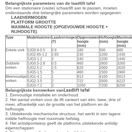
Belangrijkste parameters van de laadlift tafel
Om een stationaire (vaste) schaarlift aan te passen, moeten
onderstaande drie belangrijke parameters worden opgegeven:
LAADVERMOGEN
PLATFORM GROOTTE
MAXIMALE HOOGTE (OPGEVOUWDE HOOGTE +
RIJHOOGTE)
Type
Modelnummer
Laadvermogen
Opgevouwen
Hefhoogte
Maximal
(T)
hoogte
(mm)
hoogte
(mm)
(mm)
Enkele vork
SJG0.9-0.5
0.9
180
500
680
SJG2.65-1.2
2.65
230
1200
1430
SJG3-1.2
3
240
1200
1440
Dubbele
SJG0.5-2.8
0.5
460
2800
3260
vorken
SJG2.5-2
2.5
620
2000
2620
SJG5-1.5
5
460
1500
1960
Meervoudige
SJG1-4.1
1
913
4100
5013
vorken
SJG2-3.5
2
722
3500
4222
SJG3-7.2
3
1050
7200
8250
Belangrijkste kenmerken van
Laadlift tafel
1. Eenvoudige installatie en onderhoud
2. Het aantal vorken voor de lift varieert van één, twee, drie of
meer, afhankelijk van de grootte van het platform en de
hefhoogte.
3. Uitstekende mechanische structuur, het werkt in een lagere
initiële hefhoogte met maximale hefslag.
4. Het antislipontwerp geeft de platforms uitstekende antislip
eigenschappen