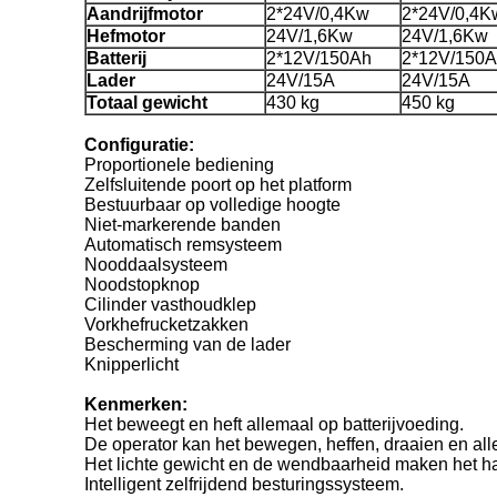
Aandrijfmotor
2*24V/0,4Kw
2*24V/0,4K
Hefmotor
24V/1,6Kw
24V/1,6Kw
Batterij
2*12V/150Ah
2*12V/150
Lader
24V/15A
24V/15A
Totaal gewicht
430 kg
450 kg
Configuratie:
Proportionele bediening
Zelfsluitende poort op het platform
Bestuurbaar op volledige hoogte
Niet-markerende banden
Automatisch remsysteem
Nooddaalsysteem
Noodstopknop
Cilinder vasthoudklep
Vorkhefrucketzakken
Bescherming van de lader
Knipperlicht
Kenmerken:
Het beweegt en heft allemaal op batterijvoeding.
De operator kan het bewegen, heffen, draaien en alle 
Het lichte gewicht en de wendbaarheid maken het ha
Intelligent zelfrijdend besturingssysteem.