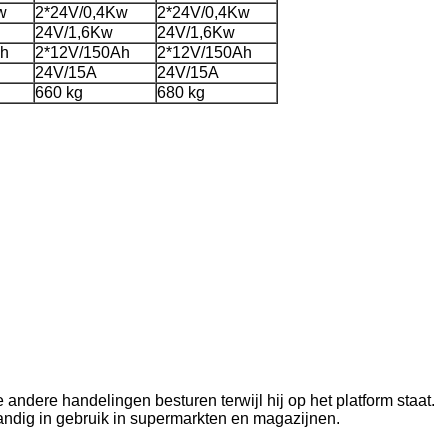
w
2*24V/0,4Kw
2*24V/0,4Kw
24V/1,6Kw
24V/1,6Kw
Ah
2*12V/150Ah
2*12V/150Ah
24V/15A
24V/15A
660 kg
680 kg
andere handelingen besturen terwijl hij op het platform staat.
ndig in gebruik in supermarkten en magazijnen.