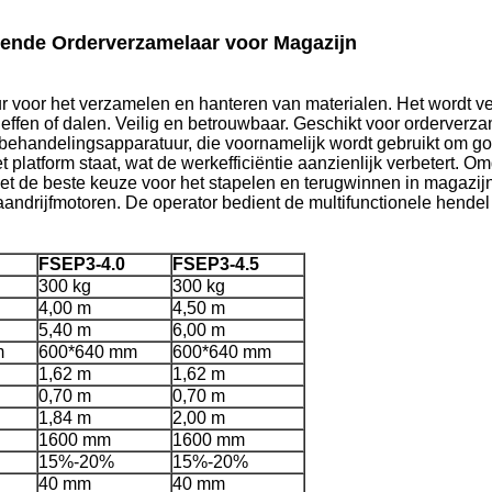
jdende Orderverzamelaar voor Magazijn
r voor het verzamelen en hanteren van materialen. Het wordt v
effen of dalen. Veilig en betrouwbaar. Geschikt voor orderverza
lbehandelingsapparatuur, die voornamelijk wordt gebruikt om go
t platform staat, wat de werkefficiëntie aanzienlijk verbetert. O
s het de beste keuze voor het stapelen en terugwinnen in magazi
aandrijfmotoren. De operator bedient de multifunctionele hende
FSEP3-4.0
FSEP3-4.5
300 kg
300 kg
4,00 m
4,50 m
5,40 m
6,00 m
m
600*640 mm
600*640 mm
1,62 m
1,62 m
0,70 m
0,70 m
1,84 m
2,00 m
1600 mm
1600 mm
15%-20%
15%-20%
40 mm
40 mm