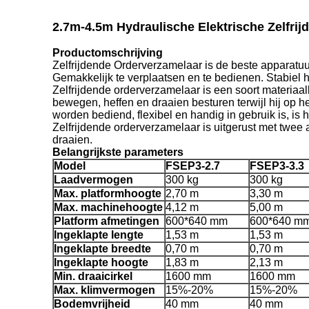
2.7m-4.5m Hydraulische Elektrische Zelfri
Productomschrijving
Zelfrijdende Orderverzamelaar is de beste apparatuu
Gemakkelijk te verplaatsen en te bedienen. Stabiel h
Zelfrijdende orderverzamelaar is een soort materiaa
bewegen, heffen en draaien besturen terwijl hij op he
worden bediend, flexibel en handig in gebruik is, i
Zelfrijdende orderverzamelaar is uitgerust met twee 
draaien.
Belangrijkste parameters
Model
FSEP3-2.7
FSEP3-3.3
Laadvermogen
300 kg
300 kg
Max. platformhoogte
2,70 m
3,30 m
Max. machinehoogte
4,12 m
5,00 m
Platform afmetingen
600*640 mm
600*640 m
Ingeklapte lengte
1,53 m
1,53 m
Ingeklapte breedte
0,70 m
0,70 m
Ingeklapte hoogte
1,83 m
2,13 m
Min. draaicirkel
1600 mm
1600 mm
Max. klimvermogen
15%-20%
15%-20%
Bodemvrijheid
40 mm
40 mm