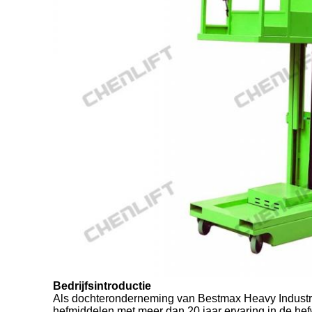
Bedrijfsintroductie
Als dochteronderneming van Bestmax Heavy Industry
hefmiddelen met meer dan 20 jaar ervaring in de he