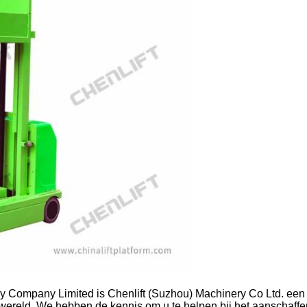
 Company Limited is Chenlift (Suzhou) Machinery Co Ltd. een 
fwereld. We hebben de kennis om u te helpen bij het aanschaff