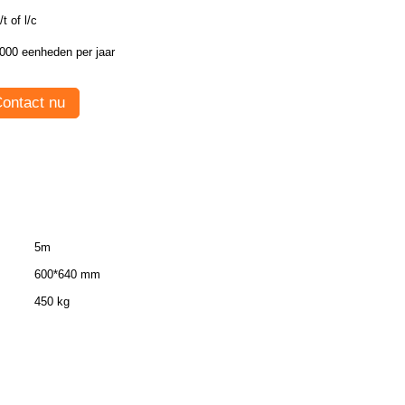
/t of l/c
000 eenheden per jaar
ontact nu
5m
600*640 mm
450 kg