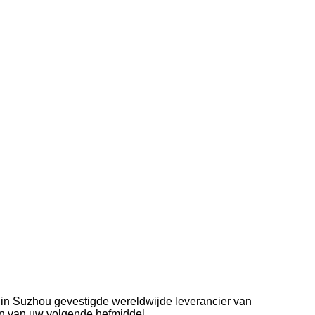
in Suzhou gevestigde wereldwijde leverancier van
en van uw volgende hefmiddel.