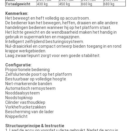
Totaalgewicht
430 kg
450 kg
660 kg
680 kg
Kenmerken:
Het beweegt en heft volledig op accustroom.
De bediener kan het bewegen, heffen, draaien en alle andere
handelingen bedienen wanneer hij op het platform staat.
Het lichte gewicht en de wendbaarheid maken het handig in
gebruik in supermarkten en magazijnen.
Intelligent zelfrijdend besturingssysteem.
Nul-draaicirkel en compact ontwerp bieden toegang in en rond
krappe werkgebieden.
Laag zwaartepunt zorgt voor een goede stabiliteit.
Configuratie:
Proportionele bediening
Zelfsluitende poort op het platform
Bestuurbaar op volledige hoogte
Niet-markerende banden
Automatisch remsysteem
Nooddaalsysteem
Noodstopknop
Cilinder vasthoudklep
Vorkhefrucketzakken
Bescherming van de lader
Knipperlicht
Structuurprincipe & Instructie
1. Laad de accu op voordat u deze gebruikt. Nadat de accu is