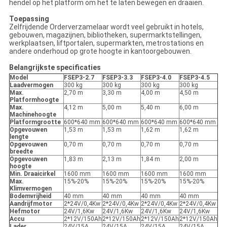
hendel op het platform om het te laten bewegen en draaien.
Toepassing
Zelfrijdende Orderverzamelaar wordt veel gebruikt in hotels,
gebouwen, magazijnen, bibliotheken, supermarktstellingen,
werkplaatsen, liftportalen, supermarkten, metrostations en
andere onderhoud op grote hoogte in kantoorgebouwen.
Belangrijkste specificaties
Model
FSEP3-2.7
FSEP3-3.3
FSEP3-4.0
FSEP3-4.5
Laadvermogen
300 kg
300 kg
300 kg
300 kg
Max.
2,70 m
3,30 m
4,00 m
4,50 m
Platformhoogte
Max.
4,12 m
5,00 m
5,40 m
6,00 m
Machinehoogte
Platformgrootte
600*640 mm
600*640 mm
600*640 mm
600*640 mm
Opgevouwen
1,53 m
1,53 m
1,62 m
1,62 m
lengte
Opgevouwen
0,70 m
0,70 m
0,70 m
0,70 m
breedte
Opgevouwen
1,83 m
2,13 m
1,84 m
2,00 m
hoogte
Min. Draaicirkel
1600 mm
1600 mm
1600 mm
1600 mm
Max.
15%-20%
15%-20%
15%-20%
15%-20%
Klimvermogen
Bodemvrijheid
40 mm
40 mm
40 mm
40 mm
Aandrijfmotor
2*24V/0,4Kw
2*24V/0,4Kw
2*24V/0,4Kw
2*24V/0,4Kw
Hefmotor
24V/1,6Kw
24V/1,6Kw
24V/1,6Kw
24V/1,6Kw
Accu
2*12V/150Ah
2*12V/150Ah
2*12V/150Ah
2*12V/150Ah
Lader
24V/15A
24V/15A
24V/15A
24V/15A