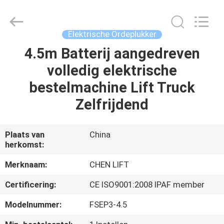
(SUZHOU)
MACHINERY
CO
LTD.
All
Elektrische Ordeplukker
Rights
Reserved.
4.5m Batterij aangedreven
HUIS
volledig elektrische
PRODUCTEN
bestelmachine Lift Truck
Zelfrijdend
OVER
ONS
Plaats van
China
herkomst:
FABRIEKSTOCHT
Merknaam:
CHEN LIFT
Certificering:
CE ISO9001:2008 IPAF member
KWALITEITSCONTROLE
Modelnummer:
FSEP3-4.5