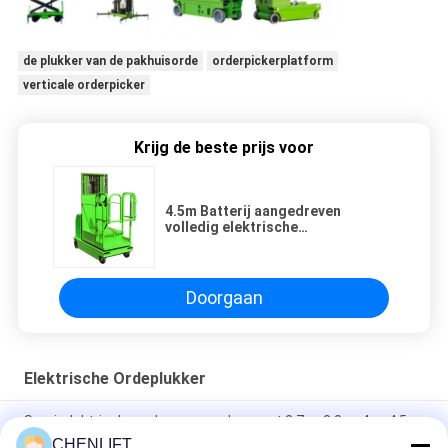
de plukker van de pakhuisorde
orderpickerplatform
verticale orderpicker
Krijg de beste prijs voor
4.5m Batterij aangedreven
volledig elektrische
bestelmachine Lift Truck
Zelfrijdend
Doorgaan
Elektrische Ordeplukker
Semi-elektrische orderverzamelaar met 2,7 m 3,3 m 4 m 4,5 m
hefhoogte
CHENLIFT