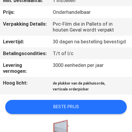
Min. bestelaantal:
1 Instellen
NEEM
CONTACT
Prijs:
Onderhandelbaar
MET
Verpakking Details:
Pvc-Film die in Pallets of in
houten Geval wordt verpakt
ONS
OP
Levertijd:
30 dagen na bestelling bevestigd
Betalingscondities:
T/t of l/c
NIEUWS
Levering
3000 eenheden per jaar
vermogen:
VRAAG
Hoog licht:
,
de plukker van de pakhuisorde
EEN
verticale orderpicker
OFFERTE
BESTE PRIJS
SITEMAP