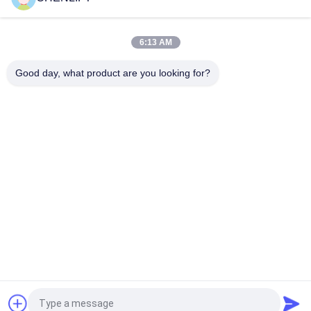
FSEP Model Zelfrijdend Volledig Elektrisch Aerial Order Picker
Aanpasbare kleur
6:13 AM
Zelfrijdende luchtbestelmachine, volledig elektrisch
Good day, what product are you looking for?
populaire categorieën
Alle
Hydraulisch 
Zelfrijdende 
Liftplatform
Schaarhoogwerker
Mobiele Schaarlift
Mini Scissor Lift
Verticaal 
Luchtwerkplatform
Hefplatform
Elektrische 
Boomlift
Ordeplukker
Vraag een offerte aan