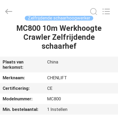
(SUZHOU)
MACHINERY
CO
LTD.
All
Zelfrijdende schaarhoogwerker
Rights
Reserved.
MC800 10m Werkhoogte
HUIS
Crawler Zelfrijdende
PRODUCTEN
schaarhef
OVER
Plaats van
China
herkomst:
ONS
Merknaam:
CHENLIFT
FABRIEKSTOCHT
Certificering:
CE
Modelnummer:
MC800
KWALITEITSCONTROLE
Min. bestelaantal:
1 Instellen