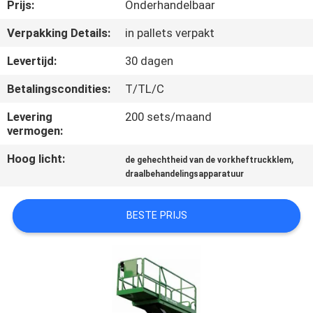
NEEM
Prijs:
Onderhandelbaar
CONTACT
Verpakking Details:
in pallets verpakt
MET
Levertijd:
30 dagen
ONS
Betalingscondities:
T/TL/C
OP
Levering
200 sets/maand
vermogen:
NIEUWS
Hoog licht:
,
de gehechtheid van de vorkheftruckklem
draalbehandelingsapparatuur
VRAAG
EEN
BESTE PRIJS
OFFERTE
SITEMAP