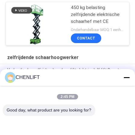
450 kg belasting
zelfrijdende elektrische
schaarhef met CE
Onderhandelbaar MOQ:1 eenheid
CONTACT
zelfrijdende schaarhoogwerker
Hydraulische zelfrijdende schaarlift elektrisch X-lift 8 meter
450 kg laadvermogen
CHENLIFT
6m platformhoogte zelfrijdende schaarlift met
verlengplatform
2:45 PM
MC1000 12 m werkhoogte Crawler zelfrijdende schaarhef
Good day, what product are you looking for?
populaire categorieën
Alle