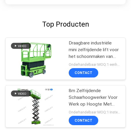
Top Producten
Draagbare industriële
mini zelfrijdende lift voor
het schoonmaken van
verf
Onderhandelbaar MOQ:1 eenheid
CONTACT
8m Zelfrijdende
Schaarhoogwerker Voor
Werk op Hoogte Met
230Kg Laadvermogen
Onderhandelbaar MOQ:1 Instellen
CONTACT