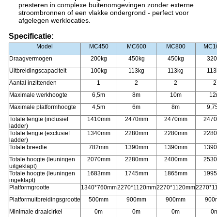
presteren in complexe buitenomgevingen zonder externe
stroombronnen of een vlakke ondergrond - perfect voor
afgelegen werklocaties.
Specificatie:
Model
MC450
MC600
MC800
MC1
Draagvermogen
200kg
450kg
450kg
320
Uitbreidingscapaciteit
100kg
113kg
113kg
113
Aantal inzittenden
1
2
2
2
Maximale werkhoogte
6,5m
8m
10m
12
Maximale platformhoogte
4,5m
6m
8m
9,7
Totale lengte (inclusief
1410mm
2470mm
2470mm
247
ladder)
Totale lengte (exclusief
1340mm
2280mm
2280mm
228
ladder)
Totale breedte
782mm
1390mm
1390mm
139
Totale hoogte (leuningen
2070mm
2280mm
2400mm
253
uitgeklapt)
Totale hoogte (leuningen
1683mm
1745mm
1865mm
199
ingeklapt)
Platformgrootte
1340*760mm
2270*1120mm
2270*1120mm
2270*1
Platformuitbreidingsgrootte
500mm
900mm
900mm
90
Minimale draaicirkel
0m
0m
0m
0