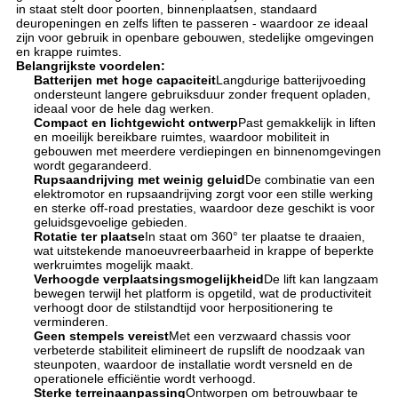
in staat stelt door poorten, binnenplaatsen, standaard
deuropeningen en zelfs liften te passeren - waardoor ze ideaal
zijn voor gebruik in openbare gebouwen, stedelijke omgevingen
en krappe ruimtes.
Belangrijkste voordelen:
Batterijen met hoge capaciteit
Langdurige batterijvoeding
ondersteunt langere gebruiksduur zonder frequent opladen,
ideaal voor de hele dag werken.
Compact en lichtgewicht ontwerp
Past gemakkelijk in liften
en moeilijk bereikbare ruimtes, waardoor mobiliteit in
gebouwen met meerdere verdiepingen en binnenomgevingen
wordt gegarandeerd.
Rupsaandrijving met weinig geluid
De combinatie van een
elektromotor en rupsaandrijving zorgt voor een stille werking
en sterke off-road prestaties, waardoor deze geschikt is voor
geluidsgevoelige gebieden.
Rotatie ter plaatse
In staat om 360° ter plaatse te draaien,
wat uitstekende manoeuvreerbaarheid in krappe of beperkte
werkruimtes mogelijk maakt.
Verhoogde verplaatsingsmogelijkheid
De lift kan langzaam
bewegen terwijl het platform is opgetild, wat de productiviteit
verhoogt door de stilstandtijd voor herpositionering te
verminderen.
Geen stempels vereist
Met een verzwaard chassis voor
verbeterde stabiliteit elimineert de rupslift de noodzaak van
steunpoten, waardoor de installatie wordt versneld en de
operationele efficiëntie wordt verhoogd.
Sterke terreinaanpassing
Ontworpen om betrouwbaar te