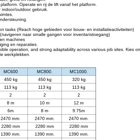
platform. Operate en rij de lift vanaf het platform.
or indoor/outdoor gebruik.
uimtes.
ondersteuning.
ion tasks (Reach hoge gebieden voor bouw- en installatieactiviteiten)
s (navigeren naar smalle gangen voor inventaristoegang)
iken machines
niging en reparaties.
xible operation, and strong adaptability across various job sites. Kies o
de werkplekken.
MC600
MC800.
MC1000.
450 kg
450 kg
320 kg
113 kg
113 kg
113 kg
2
2
2
8 m
10 m
12 m
6m
8 m
9.75m
2470 mm.
2470 mm.
2470 mm.
2280 mm
2280 mm
2280 mm
1390 mm.
1390 mm.
1390 mm.