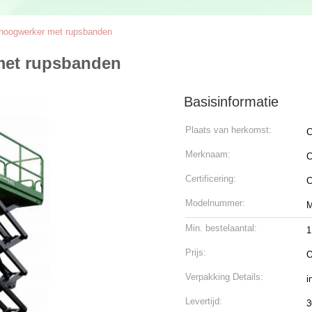
rhoogwerker met rupsbanden
met rupsbanden
Basisinformatie
Plaats van herkomst:
C
Merknaam:
C
Certificering:
Modelnummer:
Min. bestelaantal:
1
Prijs:
O
Verpakking Details:
i
Levertijd:
3