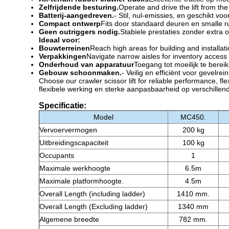
Zelfrijdende besturing.
Operate and drive the lift from the 
Batterij-aangedreven.
- Stil, nul-emissies, en geschikt vo
Compact ontwerp
Fits door standaard deuren en smalle r
Geen outriggers nodig.
Stabiele prestaties zonder extra 
Ideaal voor:
Bouwterreinen
Reach high areas for building and installat
Verpakkingen
Navigate narrow aisles for inventory acces
Onderhoud van apparatuur
Toegang tot moeilijk te bere
Gebouw schoonmaken.
- Veilig en efficiënt voor gevelrei
Choose our crawler scissor lift for reliable performance, fle
flexibele werking en sterke aanpasbaarheid op verschillen
Specificatie:
Model
MC450.
Vervoervermogen
200 kg
Uitbreidingscapaciteit
100 kg
Occupants
1
Maximale werkhoogte
6.5m
Maximale platformhoogte.
4.5m
Overall Length (including ladder)
1410 mm.
Overall Length (Excluding ladder)
1340 mm
Algemene breedte
782 mm.