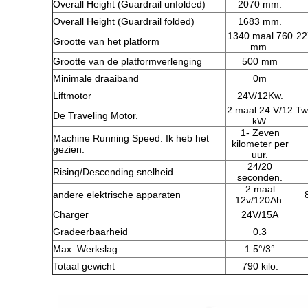
Overall Height (Guardrail unfolded)
2070 mm.
Overall Height (Guardrail folded)
1683 mm.
1340 maal 760
22
Grootte van het platform
mm.
Grootte van de platformverlenging
500 mm
Minimale draaiband
0m
Liftmotor
24V/12Kw.
2 maal 24 V/12
Tw
De Traveling Motor.
kW.
1- Zeven
Machine Running Speed. Ik heb het
kilometer per
gezien.
uur.
24/20
Rising/Descending snelheid.
seconden.
2 maal
andere elektrische apparaten
12v/120Ah.
Charger
24V/15A
Gradeerbaarheid
0.3
Max. Werkslag
1.5°/3°
Totaal gewicht
790 kilo.