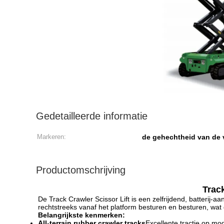
Gedetailleerde informatie
Markeren:
de gehechtheid van de 
Productomschrijving
Track
De Track Crawler Scissor Lift is een zelfrijdend, batterij-
rechtstreeks vanaf het platform besturen en besturen, wat de
Belangrijkste kenmerken:
All-terrain rubber crawler tracks
Excellente tractie op mod