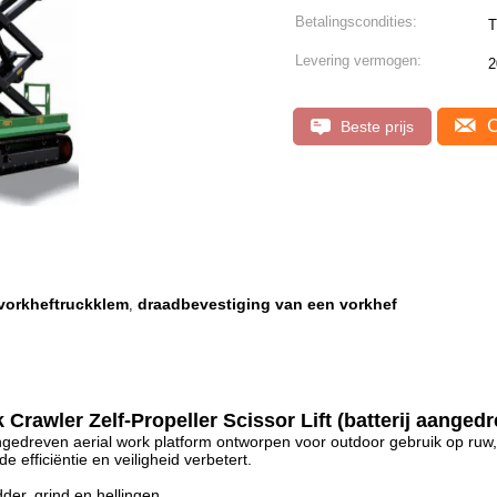
Betalingscondities:
T
Levering vermogen:
2
C
Beste prijs
vorkheftruckklem
draadbevestiging van een vorkhef
,
 Crawler Zelf-Propeller Scissor Lift (batterij aanged
aangedreven aerial work platform ontworpen voor outdoor gebruik op ruw,
 efficiëntie en veiligheid verbetert.
der, grind en hellingen.