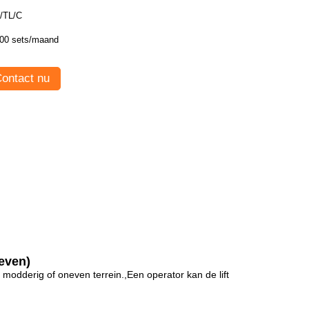
/TL/C
00 sets/maand
ontact nu
reven)
 modderig of oneven terrein.,Een operator kan de lift