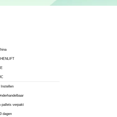
hina
HENLIFT
CE
MC
 Instellen
nderhandelbaar
n pallets verpakt
0 dagen