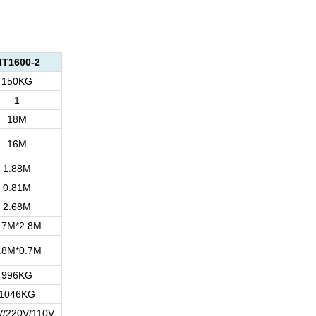
T1600-2
150KG
1
18M
16M
1.88M
0.81M
2.68M
.7M*2.8M
.8M*0.7M
996KG
1046KG
V/220V/110V