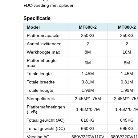
●DC-voeding met oplader
Specificatie
Model
MT600-2
MT800-2
Platformcapaciteit
250KG
250KG
Aantal inzittenden
2
2
Werkhoogte max
8M
10M
Platformhoogte
6M
8M
max
Totale lengte
1.45M
1.45M
Totale breedte
0.81M
0.81M
Totale hoogte
1.99M
1.99M
Stempelbereik
2.45M*1.75M
2.45M*1.75
Platformafmetingen
1.45M*0.7M
1.45M*0.7
(LxB)
Totaal gewicht (AC)
610KG
645KG
Totaal gewicht (DC)
660KG
695KG
Voeding AC
380V/220V/110V
380V/220V/1