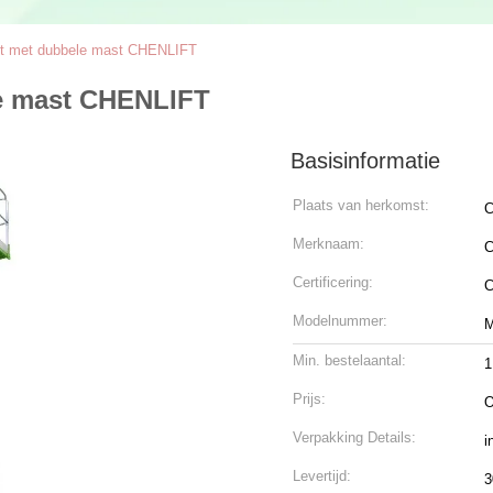
lift met dubbele mast CHENLIFT
ele mast CHENLIFT
Basisinformatie
Plaats van herkomst:
C
Merknaam:
C
Certificering:
Modelnummer:
Min. bestelaantal:
1
Prijs:
O
Verpakking Details:
i
Levertijd:
3