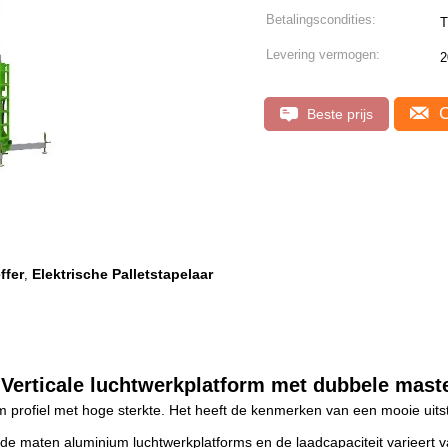
Betalingscondities:
T
Levering vermogen:
2
C
Beste prijs
ffer
Elektrische Palletstapelaar
,
erticale luchtwerkplatform met dubbele mast
 profiel met hoge sterkte. Het heeft de kenmerken van een mooie uitstral
nde maten aluminium luchtwerkplatforms en de laadcapaciteit varieert v