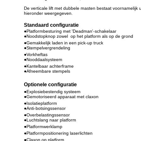
De verticale lift met dubbele masten bestaat voornamelijk
hieronder weergegeven.
Standaard configuratie
●Platformbesturing met 'Deadman'-schakelaar
●Noodstopknop zowel op het platform als op de grond
●Gemakkelijk laden in een pick-up truck
●Stempelvergrendeling
●Vorkheftas
●Nooddaalsysteem
●Kantelbaar achterframe
●Afneembare stempels
Optionele configuratie
●Explosiebestendig systeem
●Gemotoriseerd apparaat met claxon
●Isolatieplatform
●Anti-botsingssensor
●Overbelastingssensor
●Luchtslang naar platform
●Platformwerklamp
●Platformpositionering laserlichten
●Claxon op platform