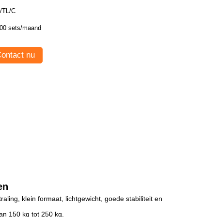
/TL/C
00 sets/maand
ontact nu
en
ing, klein formaat, lichtgewicht, goede stabiliteit en
an 150 kg tot 250 kg.