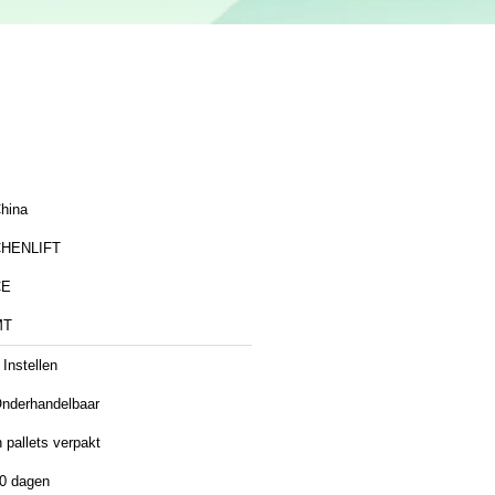
hina
HENLIFT
CE
MT
 Instellen
nderhandelbaar
n pallets verpakt
0 dagen