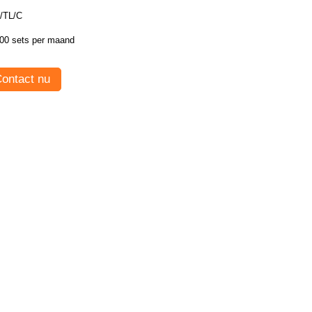
/TL/C
00 sets per maand
ontact nu