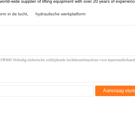
rld-wide supplier of lifting equipment with over 20 years of experience
orm in de lucht
,
hydraulische werkplatform
Aanvraag stur