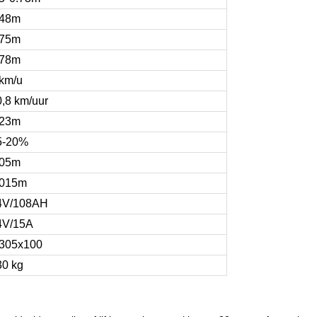
.48m
.75m
.78m
 km/u
0,8 km/uur
.23m
5-20%
.05m
.015m
4V/108AH
4V/15A
305x100
30 kg