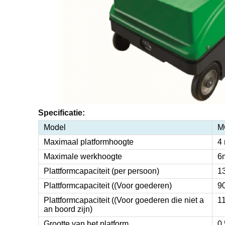
Specificatie:
Model
M
Maximaal platformhoogte
4
Maximale werkhoogte
6
Plattformcapaciteit (per persoon)
1
Plattformcapaciteit ((Voor goederen)
9
Plattformcapaciteit ((Voor goederen die niet a
1
an boord zijn)
Grootte van het platform
0