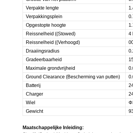
Verpakte lengte
1
Verpakkingsplein
0
Opgestopte hoogte
1
Reissnelheid ((Stowed)
4
Reissnelheid ((Verhoogd)
0
Draaiingsradius
0
Gradeerbaarheid
1
Maximale grondvrijheid
0
Ground Clearance (Bescherming van putten)
0
Batterij
2
Charger
2
Wiel
Φ
Gewicht
9
Maatschappelijke Inleiding: