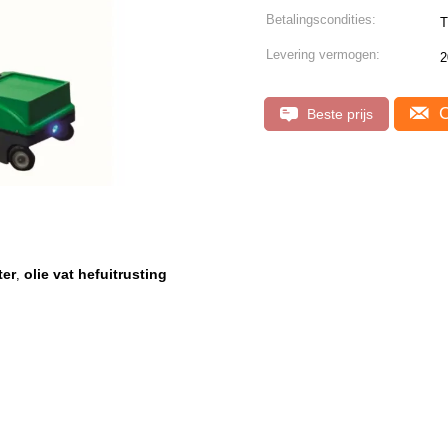
Betalingscondities:
T
Levering vermogen:
2
C
Beste prijs
ter
olie vat hefuitrusting
,