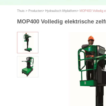
Thuis
>
Producten
>
Hydraulisch liftplatform
>
MOP400 Volledig el
MOP400 Volledig elektrische zel