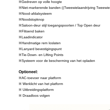
※Gedreven op volle hoogte
※Niet-markerende banden ((Tweewielaandrijving Tweewiel
※Nood-afdalsysteem
※Noodstopknop
※Saloon-deur stijl toegangspoorten / Top Open deur
※Flitsend baken
※Laadindicator
※Handmatige rem loslaten
※Lanyard bevestigingspunt
※Tie-Down- en Lifting Points
※Systeem voor de bescherming van het opladen
Optioneel:
※AC-toevoer naar platform
※ Werklicht van het platform
※ Uitbreidingsplatform
※ Draadloos volgen