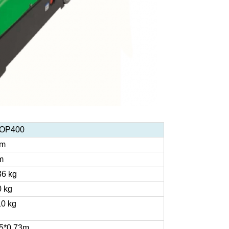
OP400
 m
m
36 kg
0 kg
10 kg
.5*0.73m