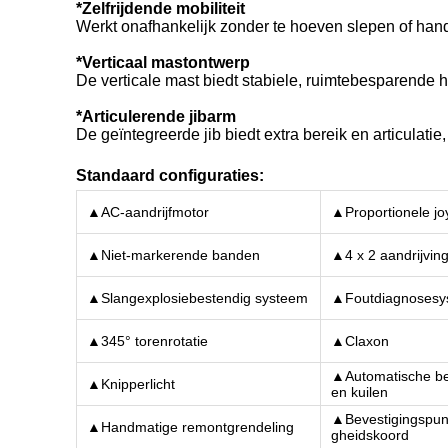
*Zelfrijdende mobiliteit
Werkt onafhankelijk zonder te hoeven slepen of handma
*Verticaal mastontwerp
De verticale mast biedt stabiele, ruimtebesparende
*Articulerende jibarm
De geïntegreerde jib biedt extra bereik en articulati
Standaard configuraties:
▲AC-aandrijfmotor
▲Proportionele jo
▲Niet-markerende banden
▲4 x 2 aandrijvin
▲Slangexplosiebestendig systeem
▲Foutdiagnosesy
▲345° torenrotatie
▲Claxon
▲Automatische be
▲Knipperlicht
en kuilen
▲Bevestigingspunt
▲Handmatige remontgrendeling
gheidskoord