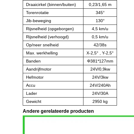
Draaicirkel (binnen/buiten)
0,23/1,65 m
Torenrotatie
345°
Jib-beweging
130°
Rijsnelheid (opgeborgen)
4,5 km/u
Rijsnelheid (verhoogd)
0,5 km/u
Op/neer snelheid
42/38s
Max. werkhelling
X-2,5° , Y-2,5°
Banden
Φ381*127mm
Aandrijfmotor
24V/0,9kw
Hefmotor
24V/3kw
Accu
24V/240Ah
Lader
24V/30A
Gewicht
2950 kg
Andere gerelateerde producten