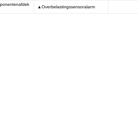
ponentenafdek
▲Overbelastingssensoralarm