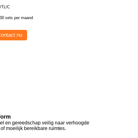
/TL/C
00 sets per maand
ontact nu
tform
neel en gereedschap veilig naar verhoogde
of moeilijk bereikbare ruimtes.