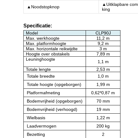
▲Uitklapbare com
▲Noodstopknop
king
Specificatie
:
Model
CLP9
0J
Max. werkhoogte
11,2 m
Max. platformhoogte
9,2 m
Max. horizontale reikwijdte
3 m
Hoogte over obstakels
7,89 m
Leuninghoogte
1,1 m
Totale lengte
2,53 m
Totale breedte
1,0 m
Totale hoogte (opgeborgen)
1,99 m
Platformafmeting
0,62*0,87 m
Bodemvrijheid (opgeborgen)
70 mm
Bodemvrijheid (verhoogd)
19 mm
Wielbasis
1,22 m
Laadvermogen
200 kg
Bezetting
2