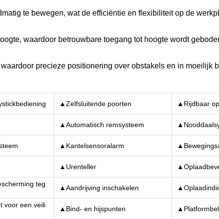
tig te bewegen, wat de efficiëntie en flexibiliteit op de werkpl
 hoogte, waardoor betrouwbare toegang tot hoogte wordt gebode
e, waardoor precieze positionering over obstakels en in moeilijk 
ystickbediening
▲Zelfsluitende poorten
▲Rijdbaar op
g
▲Automatisch remsysteem
▲Nooddaals
steem
▲Kantelsensoralarm
▲Bewegings
▲Urenteller
▲Oplaadbeve
scherming teg
▲Aandrijving inschakelen
▲Oplaadindic
 voor een veili
▲Bind- en hijspunten
▲Platformbel