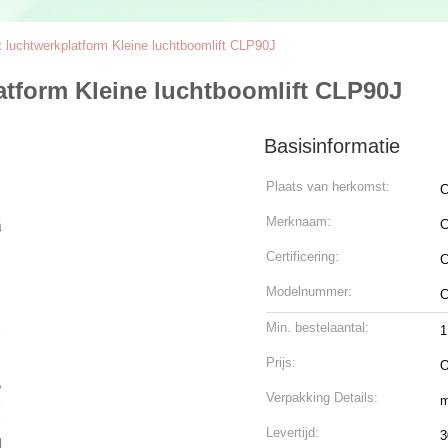
ft luchtwerkplatform Kleine luchtboomlift CLP90J
latform Kleine luchtboomlift CLP90J
Basisinformatie
Plaats van herkomst:
C
Merknaam:
C
Certificering:
Modelnummer:
C
Min. bestelaantal:
1
Prijs:
O
Verpakking Details:
m
Levertijd:
3