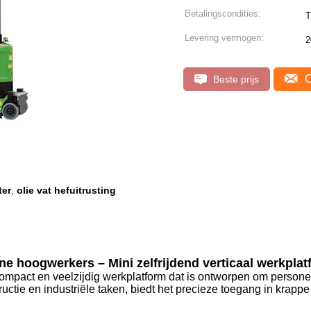
Betalingscondities:
T
Levering vermogen:
2
C
Beste prijs
ter
olie vat hefuitrusting
,
ne hoogwerkers – Mini zelfrijdend verticaal werkpla
en compact en veelzijdig werkplatform dat is ontworpen om perso
uctie en industriële taken, biedt het precieze toegang in krappe 