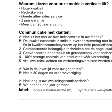
Waarom kiezen voor onze mobiele verticale lift?
· Hoge kwaliteit
· Redelijke prijs
· Goede after-sales service
· 1 jaar garantie
· Meer dan 20 jaar ervaring
Communicatie met klanten:
A: Hoe zit het met de kwaliteitscontrole in uw fabriek?
B: De kwaliteitscontrole is strikt in overeenstemming met
1. Strikt kwaliteitscontrolesysteem op het hele productiepr
2. Geïmporteerde belangrijke technieken om de hoge kwali
3. Geavanceerde apparatuur en gereedschap voor onderzoe
4. 100% strenge controle van producten vóór verzending
5. Alle kwaliteitsklachten en verbeteringsvereisten worden al
A: Wat is de levertijd voor uw goederen?
B: Het is 30 dagen na orderbevestiging.
A: Hoe lang is uw kwaliteitsgarantieperiode?
B: We hebben een jaar garantie.
label:
mobiele hydraulische lift
,
hydraulisch werkplatf