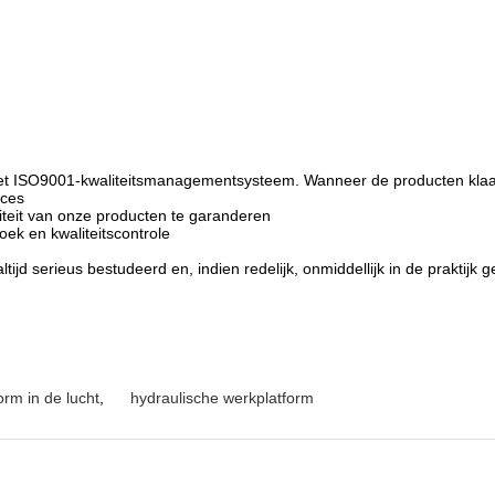
 het ISO9001-kwaliteitsmanagementsysteem. Wanneer de producten klaar 
oces
teit van onze producten te garanderen
k en kwaliteitscontrole
tijd serieus bestudeerd en, indien redelijk, onmiddellijk in de praktijk g
orm in de lucht
,
hydraulische werkplatform